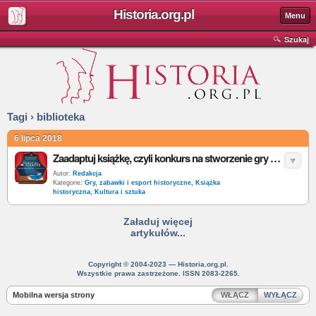
Historia.org.pl
Menu
Szukaj
Tagi › biblioteka
6 lipca 2018
Zaadaptuj książkę, czyli konkurs na stworzenie gry planszowej
Autor:
Redakcja
Kategorie:
Gry, zabawki i esport historyczne
,
Książka
historyczna
,
Kultura i sztuka
Załaduj więcej
artykułów...
Copyright © 2004-2023 — Historia.org.pl.
Wszystkie prawa zastrzeżone. ISSN 2083-2265.
Mobilna wersja strony
WŁĄCZ
WYŁĄCZ