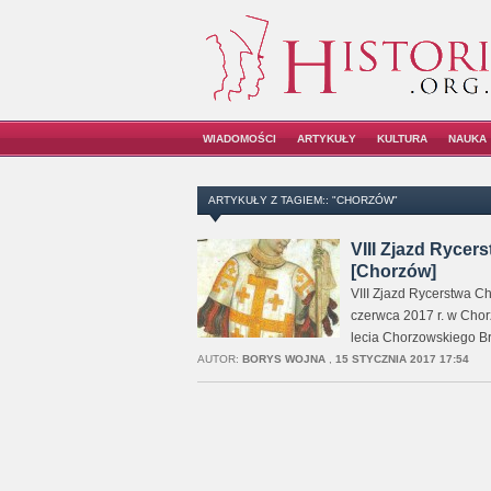
WIADOMOŚCI
ARTYKUŁY
KULTURA
NAUKA
ARTYKUŁY Z TAGIEM:: "CHORZÓW"
VIII Zjazd Rycer
[Chorzów]
VIII Zjazd Rycerstwa Ch
czerwca 2017 r. w Chor
lecia Chorzowskiego B
AUTOR:
BORYS WOJNA
,
15 STYCZNIA 2017 17:54