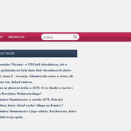
ST
REDAKCJA
CZ TAKŻE
sador Ukrainy: w UPA byli zbrodniarze, ale w
 podziemiu też była duża ilość zbrodniczych aktów
, sezon 3 - recenzja. Adamczycha rusza w świat, ale
sze wie, dokąd zmierza
a na płaszczu króla w 1670. O co chodzi w żarcie z
a Korybuta Wiśniowieckiego?
mierz Siemienowicz w serialu 1670. Kim był
ktor, który chciał wysłać chłopa na Księżyc?
mierz Siemienowicz i jego rakiety. Artylerzysta, który
ził swoją epokę