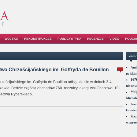
WOJSKO
REKONSTRUKCJE
PUBLICYSTYKA
RECENZJE
VIDEO
PODCA
ZOBA
Amba
stwa Chrześcijańskiego im. Gotfryda de Bouillon
polskim
1670
rześcijańskiego im. Gotfryda de Bouillon odbędzie się w dniach 3-4
nie zaw
zowie. Będzie częścią obchodów 760. rocznicy lokacji wsi Chorzów i 10-
Małp
ractwa Rycerskiego.
Michał
Kazi
konstru
Kazi
wyprzed