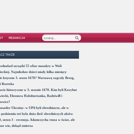
ST
REDAKCJA
CZ TAKŻE
odnalazł szczątki 55 ofiar masakry w Woli
eckiej. Najmłodsze dzieci miały kilka miesięcy
e kręcono 3. sezon 1670? Warszawę zagrały Brzeg,
i Roztoka
acie historyczne w 3. sezonie 1670. Kim byli Korybut
iecki, Eleonora Habsburżanka, Radziwiłł i
nowicz?
sador Ukrainy: w UPA byli zbrodniarze, ale w
 podziemiu też była duża ilość zbrodniczych aktów
, sezon 3 - recenzja. Adamczycha rusza w świat, ale
sze wie, dokąd zmierza