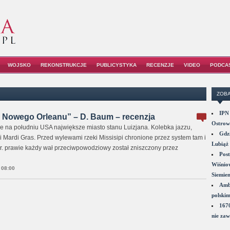
WOJSKO
REKONSTRUKCJE
PUBLICYSTYKA
RECENZJE
VIDEO
PODCA
ZOBA
IPN 
y Nowego Orleanu” – D. Baum – recenzja
Ostrowi
 na południu USA największe miasto stanu Luizjana. Kolebka jazzu,
Gdzi
 Mardi Gras. Przed wylewami rzeki Missisipi chronione przez system tam i
Lubiąż 
 r. prawie każdy wał przeciwpowodziowy został zniszczony przez
Post
Wiśniow
08:00
Siemie
Amba
polskim
1670
nie zaw