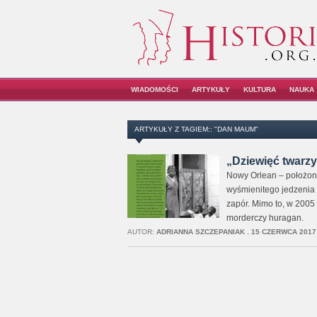
WIADOMOŚCI
ARTYKUŁY
KULTURA
NAUKA
ARTYKUŁY Z TAGIEM:: "DAN MAUM"
„Dziewięć twarz
Nowy Orlean – położone
wyśmienitego jedzenia i
zapór. Mimo to, w 2005
morderczy huragan.
AUTOR:
ADRIANNA SZCZEPANIAK
,
15 CZERWCA 2017 