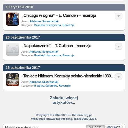
10 stycznia 2018
„Chicago w ogniu” – E. Camden – recenzja
Autor:
Adrianna Szczepaniak
Kategorie:
Powieść historyczna
,
Recenzje
26 października 2017
„Na pokuszenie” – T. Cullinan – recenzja
Autor:
Adrianna Szczepaniak
Kategorie:
Powieść historyczna
,
Recenzje
15 października 2017
„Taniec z Hitlerem. Kontakty polsko-niemieckie 1930-1939” – R. Golec – recenzja
Autor:
Adrianna Szczepaniak
Kategorie:
II wojna światowa
,
Recenzje
Załaduj więcej
artykułów...
Copyright © 2004-2023 — Historia.org.pl.
Wszystkie prawa zastrzeżone. ISSN 2083-2265.
Mobilna wersja strony
WŁĄCZ
WYŁĄCZ