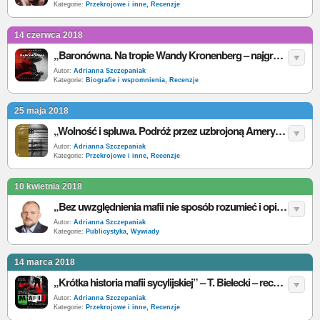
Kategorie:
Przekrojowe i inne
,
Recenzje
14 czerwca 2018
„Baronówna. Na tropie Wandy Kronenberg – najgroźniejszej polskiej agentki” – M. Wójcik – recenzja
Autor:
Adrianna Szczepaniak
Kategorie:
Biografie i wspomnienia
,
Recenzje
25 maja 2018
„Wolność i spluwa. Podróż przez uzbrojoną Amerykę” – D. Baum – recenzja
Autor:
Adrianna Szczepaniak
Kategorie:
Przekrojowe i inne
,
Recenzje
10 kwietnia 2018
„Bez uwzględnienia mafii nie sposób rozumieć i opisywać wydarzenia we Włoszech”. Wywiad z Tomaszem Bieleckim
Autor:
Adrianna Szczepaniak
Kategorie:
Publicystyka
,
Wywiady
14 marca 2018
„Krótka historia mafii sycylijskiej” – T. Bielecki – recenzja
Autor:
Adrianna Szczepaniak
Kategorie:
Przekrojowe i inne
,
Recenzje