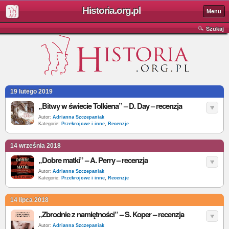
Historia.org.pl
Menu
Szukaj
19 lutego 2019
„Bitwy w świecie Tolkiena” – D. Day – recenzja
Autor:
Adrianna Szczepaniak
Kategorie:
Przekrojowe i inne
,
Recenzje
14 września 2018
„Dobre matki” – A. Perry – recenzja
Autor:
Adrianna Szczepaniak
Kategorie:
Przekrojowe i inne
,
Recenzje
14 lipca 2018
„Zbrodnie z namiętności” – S. Koper – recenzja
Autor:
Adrianna Szczepaniak