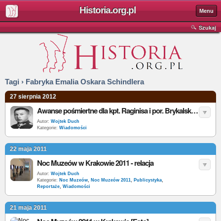
Historia.org.pl
Menu
Szukaj
Tagi › Fabryka Emalia Oskara Schindlera
27 sierpnia 2012
Awanse pośmiertne dla kpt. Raginisa i por. Brykalskiego
Autor:
Wojtek Duch
Kategorie:
Wiadomości
22 maja 2011
Noc Muzeów w Krakowie 2011 - relacja
Autor:
Wojtek Duch
Kategorie:
Noc Muzeów
,
Noc Muzeów 2011
,
Publicystyka
,
Reportaże
,
Wiadomości
21 maja 2011