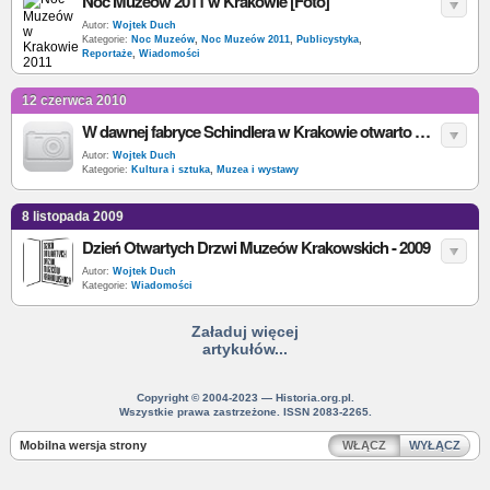
Noc Muzeów 2011 w Krakowie [Foto]
Autor:
Wojtek Duch
Kategorie:
Noc Muzeów
,
Noc Muzeów 2011
,
Publicystyka
,
Reportaże
,
Wiadomości
12 czerwca 2010
W dawnej fabryce Schindlera w Krakowie otwarto wystawę „Kraków - czas okupacji 1939-45”
Autor:
Wojtek Duch
Kategorie:
Kultura i sztuka
,
Muzea i wystawy
8 listopada 2009
Dzień Otwartych Drzwi Muzeów Krakowskich - 2009
Autor:
Wojtek Duch
Kategorie:
Wiadomości
Załaduj więcej
artykułów...
Copyright © 2004-2023 — Historia.org.pl.
Wszystkie prawa zastrzeżone. ISSN 2083-2265.
Mobilna wersja strony
WŁĄCZ
WYŁĄCZ