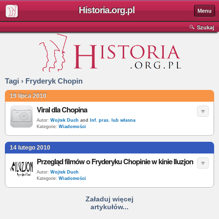
Historia.org.pl
Menu
Szukaj
Tagi › Fryderyk Chopin
19 lipca 2010
Viral dla Chopina
Autor:
Wojtek Duch
and
Inf. pras. lub własna
Kategorie:
Wiadomości
14 lutego 2010
Przegląd filmów o Fryderyku Chopinie w kinie Iluzjon
Autor:
Wojtek Duch
Kategorie:
Wiadomości
Załaduj więcej
artykułów...