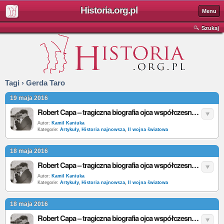
Historia.org.pl
Menu
Szukaj
Tagi › Gerda Taro
19 maja 2016
Robert Capa – tragiczna biografia ojca współczesnej fotografii wojennej cz. III
Autor:
Kamil Kaniuka
Kategorie:
Artykuły
,
Historia najnowsza
,
II wojna światowa
18 maja 2016
Robert Capa – tragiczna biografia ojca współczesnej fotografii wojennej cz. II
Autor:
Kamil Kaniuka
Kategorie:
Artykuły
,
Historia najnowsza
,
II wojna światowa
18 maja 2016
Robert Capa – tragiczna biografia ojca współczesnej fotografii wojennej cz. I