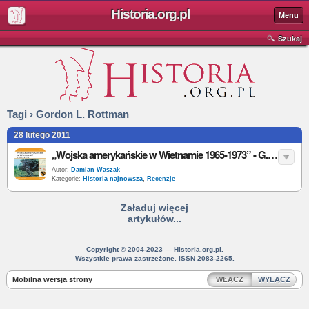
Historia.org.pl
Menu
Szukaj
Tagi › Gordon L. Rottman
28 lutego 2011
„Wojska amerykańskie w Wietnamie 1965-1973” - G.L. Rottman - recenzja
Autor:
Damian Waszak
Kategorie:
Historia najnowsza
,
Recenzje
Załaduj więcej
artykułów...
Copyright © 2004-2023 — Historia.org.pl.
Wszystkie prawa zastrzeżone. ISSN 2083-2265.
Mobilna wersja strony
WŁĄCZ
WYŁĄCZ