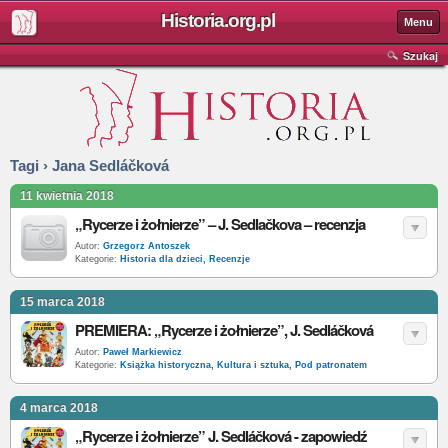
Historia.org.pl
Menu
Szukaj
Tagi › Jana Sedláčková
11 kwietnia 2018
„Rycerze i żołnierze” – J. Sedlačkova – recenzja
Autor:
Grzegorz Antoszek
Kategorie:
Historia dla dzieci
,
Recenzje
15 marca 2018
PREMIERA: „Rycerze i żołnierze”, J. Sedláčková
Autor:
Paweł Markiewicz
Kategorie:
Książka historyczna
,
Kultura i sztuka
,
Pod patronatem
4 marca 2018
„Rycerze i żołnierze” J. Sedláčková - zapowiedź