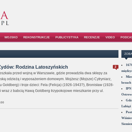
WOJSKO
REKONSTRUKCJE
PUBLICYSTYKA
RECENZJE
VIDEO
PODCA
ZOBA
1670
 Żydów: Rodzina Latoszyńskich
2
między
eszkała przed wojną w Warszawie, gdzie prowadziła dwa sklepy za
Mies
ską odzieżą i wyposażeniem domowym. Mojżesz (Mojsze) Cytryniarz,
brzuch 
Goldberg) i troje dzieci: Fela (Felicja) (1926-1943?), Bronisław (1928-
IPN 
li wraz z babcią Hawą Goldberg trzypokojowe mieszkanie przy ul.
Ostrowi
Gdzi
:00
Lubiąż 
Post
Wiśniow
Siemie