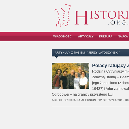
WIADOMOŚCI
ARTYKUŁY
KULTURA
NAUKA
ARTYKUŁY Z TAGIEM:: "JERZY LATOSZYŃSKI"
Polacy ratujący
Rodzina Cytryniarzy mi
Żelazną Bramą – z dam
jego żona Hana (z domu 
1942?) i Artur zajmowa
Ogrodowej – na granicy przyszłego […]
AUTOR:
DR NATALIA ALEKSIUN
,
12 SIERPNIA 2015 08