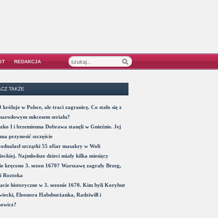
ST
REDAKCJA
CZ TAKŻE
 króluje w Polsce, ale traci zagranicę. Co stało się z
narodowym sukcesem serialu?
zko I i brzemienna Dobrawa stanęli w Gnieźnie. Jej
ma przynosić szczęście
odnalazł szczątki 55 ofiar masakry w Woli
eckiej. Najmłodsze dzieci miały kilka miesięcy
e kręcono 3. sezon 1670? Warszawę zagrały Brzeg,
i Roztoka
acie historyczne w 3. sezonie 1670. Kim byli Korybut
iecki, Eleonora Habsburżanka, Radziwiłł i
nowicz?