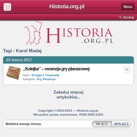
Historia.org.pl
Menu
Szukaj
Tagi › Karol Madaj
25 marca 2017
„Kolejka” – recenzja gry planszowej
Autor:
Grzegorz Chojnacki
Kategorie:
Gry
,
Recenzje
Załaduj więcej
artykułów...
Copyright © 2004-2023 — Historia.org.pl.
Wszystkie prawa zastrzeżone. ISSN 2083-2265.
Mobilna wersja strony
WŁĄCZ
WYŁĄCZ