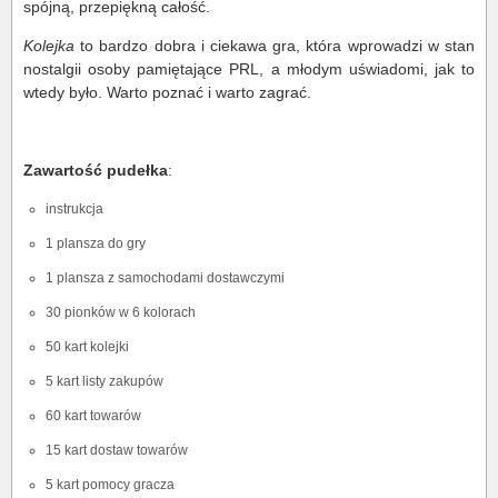
spójną, przepiękną całość.
Kolejka
to bardzo dobra i ciekawa gra, która wprowadzi w stan
nostalgii osoby pamiętające PRL, a młodym uświadomi, jak to
wtedy było. Warto poznać i warto zagrać.
Zawartość pudełka
:
instrukcja
1 plansza do gry
1 plansza z samochodami dostawczymi
30 pionków w 6 kolorach
50 kart kolejki
5 kart listy zakupów
60 kart towarów
15 kart dostaw towarów
5 kart pomocy gracza