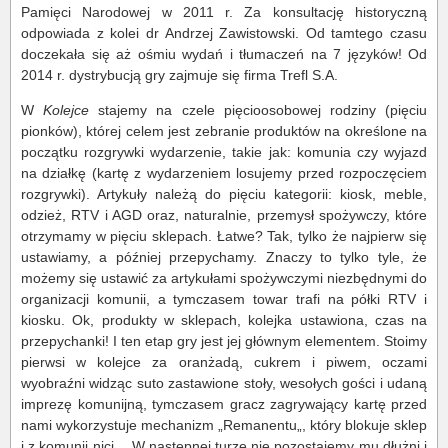
Pamięci Narodowej w 2011 r. Za konsultację historyczną
odpowiada z kolei dr Andrzej Zawistowski. Od tamtego czasu
doczekała się aż ośmiu wydań i tłumaczeń na 7 języków! Od
2014 r. dystrybucją gry zajmuje się firma Trefl S.A.
W
Kolejce
stajemy na czele pięcioosobowej rodziny (pięciu
pionków), której celem jest zebranie produktów na określone na
początku rozgrywki wydarzenie, takie jak: komunia czy wyjazd
na działkę (kartę z wydarzeniem losujemy przed rozpoczęciem
rozgrywki). Artykuły należą do pięciu kategorii: kiosk, meble,
odzież, RTV i AGD oraz, naturalnie, przemysł spożywczy, które
otrzymamy w pięciu sklepach. Łatwe? Tak, tylko że najpierw się
ustawiamy, a później przepychamy. Znaczy to tylko tyle, że
możemy się ustawić za artykułami spożywczymi niezbędnymi do
organizacji komunii, a tymczasem towar trafi na półki RTV i
kiosku. Ok, produkty w sklepach, kolejka ustawiona, czas na
przepychanki! I ten etap gry jest jej głównym elementem. Stoimy
pierwsi w kolejce za oranżadą, cukrem i piwem, oczami
wyobraźni widząc suto zastawione stoły, wesołych gości i udaną
imprezę komunijną, tymczasem gracz zagrywający kartę przed
nami wykorzystuje mechanizm „Remanentu„, który blokuje sklep
i z komunii nici… W następnej turze nie pozostajemy mu dłużni i