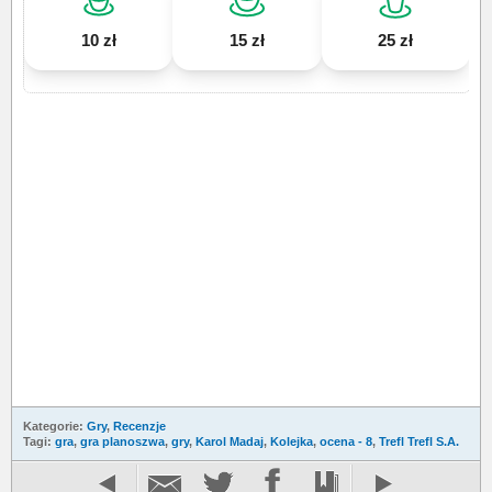
10 zł
15 zł
25 zł
Kategorie:
Gry
,
Recenzje
Tagi:
gra
,
gra planoszwa
,
gry
,
Karol Madaj
,
Kolejka
,
ocena - 8
,
Trefl Trefl S.A.