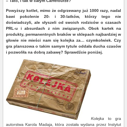
– Tato, i tak w całym Carrefourze?
Powyższy kotlet, mimo że odgrzewany już 1000 razy, nadal
bawi pokolenie 20- i 30-latków, którzy tego nie
doświadczyli, ale słyszeli od swoich rodziców o czasach
PRL-u i absurdach z nim związanych. Obok kartek na
produkty, permanentnych braków w sklepach najbardziej w
głowie nie mieści nam się kolejka za… czymkolwiek. Czy
gra planszowa o takim samym tytule oddała ducha czasów
i pozwoliła na dobrą zabawę? Sprawdźcie poniżej.
Kolejka
to gra
autorstwa Karola Madaja, która została wydana przez Instytut