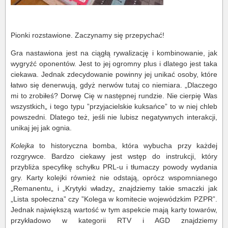
Pionki rozstawione. Zaczynamy się przepychać!
Gra nastawiona jest na ciągłą rywalizację i kombinowanie, jak
wygryźć oponentów. Jest to jej ogromny plus i dlatego jest taka
ciekawa. Jednak zdecydowanie powinny jej unikać osoby, które
łatwo się denerwują, gdyż nerwów tutaj co niemiara. „Dlaczego
mi to zrobiłeś? Dorwę Cię w następnej rundzie. Nie cierpię Was
wszystkich„ i tego typu ”przyjacielskie kuksańce” to w niej chleb
powszedni. Dlatego też, jeśli nie lubisz negatywnych interakcji,
unikaj jej jak ognia.
Kolejka
to historyczna bomba, która wybucha przy każdej
rozgrywce. Bardzo ciekawy jest wstęp do instrukcji, który
przybliża specyfikę schyłku PRL-u i tłumaczy powody wydania
gry. Karty kolejki również nie odstają, oprócz wspomnianego
„Remanentu„ i „Krytyki władzy„ znajdziemy takie smaczki jak
„Lista społeczna” czy ”Kolega w komitecie wojewódzkim PZPR”.
Jednak największą wartość w tym aspekcie mają karty towarów,
przykładowo w kategorii RTV i AGD znajdziemy