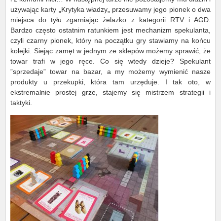
używając karty „Krytyka władzy„ przesuwamy jego pionek o dwa
miejsca do tyłu zgarniając żelazko z kategorii RTV i AGD.
Bardzo często ostatnim ratunkiem jest mechanizm spekulanta,
czyli czarny pionek, który na początku gry stawiamy na końcu
kolejki. Siejąc zamęt w jednym ze sklepów możemy sprawić, że
towar trafi w jego ręce. Co się wtedy dzieje? Spekulant
”sprzedaje” towar na bazar, a my możemy wymienić nasze
produkty u przekupki, która tam urzęduje. I tak oto, w
ekstremalnie prostej grze, stajemy się mistrzem strategii i
taktyki.