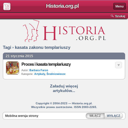
Historia.org.pl
Menu
Szukaj
Tagi › kasata zakonu templariuszy
21 stycznia 2015
Proces i kasata templariuszy
Autor:
Barbara Faron
Kategorie:
Artykuły
,
Średniowiecze
Załaduj więcej
artykułów...
Copyright © 2004-2023 — Historia.org.pl.
Wszystkie prawa zastrzeżone. ISSN 2083-2265.
Mobilna wersja strony
WŁĄCZ
WYŁĄCZ