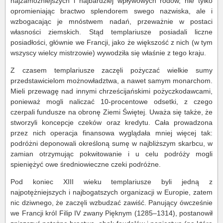
najzamożniejszych i najbardziej wpływowych rodów, nie tylko
opromieniając bractwo splendorem swego nazwiska, ale i
wzbogacając je mnóstwem nadań, przeważnie w postaci
własności ziemskich. Stąd templariusze posiadali liczne
posiadłości, głównie we Francji, jako że większość z nich (w tym
wszyscy wielcy mistrzowie) wywodziła się właśnie z tego kraju.
Z czasem templariusze zaczęli pożyczać wielkie sumy
przedstawicielom możnowładztwa, a nawet samym monarchom.
Mieli przewagę nad innymi chrześcijańskimi pożyczkodawcami,
ponieważ mogli naliczać 10-procentowe odsetki, z czego
czerpali fundusze na obronę Ziemi Świętej. Uważa się także, że
stworzyli koncepcje czeków oraz kredytu. Cała prowadzona
przez nich operacja finansowa wyglądała mniej więcej tak:
podróżni deponowali określoną sumę w najbliższym skarbcu, w
zamian otrzymując pokwitowanie i u celu podróży mogli
spieniężyć owe średniowieczne czeki podróżne.
Pod koniec XIII wieku templariusze byli jedną z
najpotężniejszych i najbogatszych organizacji w Europie, zatem
nic dziwnego, że zaczęli wzbudzać zawiść. Panujący ówcześnie
we Francji król Filip IV zwany Pięknym (1285–1314), postanowił