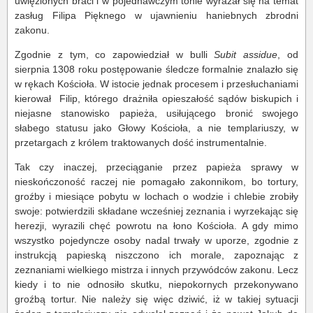
uwięzionych braci i w pojednawczym tonie wyrażał się na temat
zasług Filipa Pięknego w ujawnieniu haniebnych zbrodni
zakonu.
Zgodnie z tym, co zapowiedział w bulli
Subit assidue
, od
sierpnia 1308 roku postępowanie śledcze formalnie znalazło się
w rękach Kościoła. W istocie jednak procesem i przesłuchaniami
kierował Filip, którego drażniła opieszałość sądów biskupich i
niejasne stanowisko papieża, usiłującego bronić swojego
słabego statusu jako Głowy Kościoła, a nie templariuszy, w
przetargach z królem traktowanych dość instrumentalnie.
Tak czy inaczej, przeciąganie przez papieża sprawy w
nieskończoność raczej nie pomagało zakonnikom, bo tortury,
groźby i miesiące pobytu w lochach o wodzie i chlebie zrobiły
swoje: potwierdzili składane wcześniej zeznania i wyrzekając się
herezji, wyrazili chęć powrotu na łono Kościoła. A gdy mimo
wszystko pojedyncze osoby nadal trwały w uporze, zgodnie z
instrukcją papieską niszczono ich morale, zapoznając z
zeznaniami wielkiego mistrza i innych przywódców zakonu. Lecz
kiedy i to nie odnosiło skutku, niepokornych przekonywano
groźbą tortur. Nie należy się więc dziwić, iż w takiej sytuacji