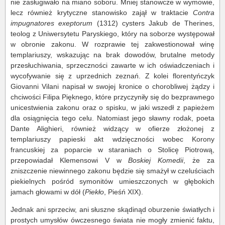
nie zasługiwało na miano soboru. Mniej stanowcze w wymowie,
lecz również krytyczne stanowisko zajął w traktacie
Contra
impugnatores exeptorum
(1312) cysters Jakub de Therines,
teolog z Uniwersytetu Paryskiego, który na soborze występował
w obronie zakonu. W rozprawie tej zakwestionował winę
templariuszy, wskazując na brak dowodów, brutalne metody
przesłuchiwania, sprzeczności zawarte w ich oświadczeniach i
wycofywanie się z uprzednich zeznań. Z kolei florentyńczyk
Giovanni Vilani napisał w swojej kronice o chorobliwej żądzy i
chciwości Filipa Pięknego, które przyczyniły się do bezprawnego
unicestwienia zakonu oraz o spisku, w jaki wszedł z papieżem
dla osiągnięcia tego celu. Natomiast jego sławny rodak, poeta
Dante Alighieri, również widzący w ofierze złożonej z
templariuszy papieski akt wdzięczności wobec Korony
francuskiej za poparcie w staraniach o Stolicę Piotrową,
przepowiadał Klemensowi V w
Boskiej Komedii
, że za
zniszczenie niewinnego zakonu będzie się smażył w czeluściach
piekielnych pośród symonitów umieszczonych w głębokich
jamach głowami w dół (
Piekło
, Pieśń XIX).
Jednak ani sprzeciw, ani słuszne skądinąd oburzenie światłych i
prostych umysłów ówczesnego świata nie mogły zmienić faktu,