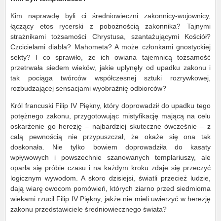
Kim naprawdę byli ci średniowieczni zakonnicy-wojownicy,
łączący etos rycerski z pobożnością zakonnika? Tajnymi
strażnikami tożsamości Chrystusa, szantażującymi Kościół?
Czcicielami diabła? Mahometa? A może członkami gnostyckiej
sekty? I co sprawiło, że ich owiana tajemnicą tożsamość
przetrwała siedem wieków, jakie upłynęły od upadku zakonu i
tak pociąga twórców współczesnej sztuki rozrywkowej,
rozbudzającej sensacjami wyobraźnię odbiorców?
Król francuski Filip IV Piękny, który doprowadził do upadku tego
potężnego zakonu, przygotowując mistyfikację mającą na celu
oskarżenie go herezję – najbardziej skuteczne ówcześnie – z
całą pewnością nie przypuszczał, że okaże się ona tak
doskonała. Nie tylko bowiem doprowadziła do kasaty
wpływowych i powszechnie szanowanych templariuszy, ale
oparła się próbie czasu i na każdym kroku zdaje się przeczyć
logicznym wywodom. A skoro dzisiejsi, światli przecież ludzie,
dają wiarę owocom pomówień, których ziarno przed siedmioma
wiekami rzucił Filip IV Piękny, jakże nie mieli uwierzyć w herezję
zakonu przedstawiciele średniowiecznego świata?