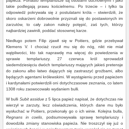
papieża. Ponadto templariusze są osobami duchownymi i jako
takie podlegają prawu kościelnemu. Po trzecie – i tylko ta
odpowiedź pokrywała się z postulatami króla – stwierdzili, że
skoro oskarżeni dobrowolnie przyznali się do postawionych im
zarzutów, to cały zakon należy potępić, zaś tych, którzy
najbardziej zawinili, poddać stosownej karze.
Niedługo potem Filip zjawił się w Poitiers, gdzie przebywał
Klemens V. I chociaż rzucił mu się do nóg, nikt nie miał
wątpliwości, kto tak naprawdę ma więcej do powiedzenia w
sprawie templariuszy. 27 czerwca król sprowadził
siedemdziesięciu dwóch templariuszy mających jakieś pretensje
do zakonu albo łatwo dających się zastraszyć groźbami, albo
będących agentami królewskimi. W wystąpieniu przed papieżem
i kardynałami potwierdzili oni dotychczasowe zeznania, co latem
1308 roku zaowocowało wydaniem bulli
.
W bulli
Subit assidue
z 5 lipca papież napisał, że dotychczas nie
wierzył w zarzuty, lecz oświadczenia, których dane mu było
wysłuchać w Poitiers, przekonały go o ich winie. Kolejna bulla,
Regnans in coelis
, podsumowywała sprawę templariuszy i
dowodziła zmiany stanowiska papieża. Nie troszczył się już o