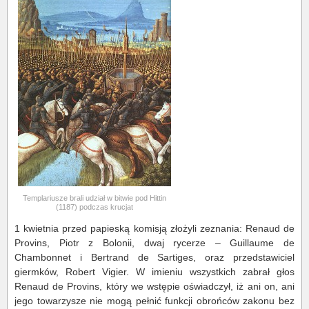
Templariusze brali udział w bitwie pod Hittin
(1187) podczas krucjat
1 kwietnia przed papieską komisją złożyli zeznania: Renaud de
Provins, Piotr z Bolonii, dwaj rycerze – Guillaume de
Chambonnet i Bertrand de Sartiges, oraz przedstawiciel
giermków, Robert Vigier. W imieniu wszystkich zabrał głos
Renaud de Provins, który we wstępie oświadczył, iż ani on, ani
jego towarzysze nie mogą pełnić funkcji obrońców zakonu bez