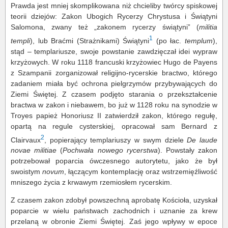
Prawda jest mniej skomplikowana niż chcieliby twórcy spiskowej
teorii dziejów: Zakon Ubogich Rycerzy Chrystusa i Świątyni
Salomona, zwany też „zakonem rycerzy świątyni” (
militia
1
templi
), lub Braćmi (Strażnikami) Świątyni
(po łac.
templum
),
stąd – templariusze, swoje powstanie zawdzięczał idei wypraw
krzyżowych. W roku 1118 francuski krzyżowiec Hugo de Payens
z Szampanii zorganizował religijno-rycerskie bractwo, którego
zadaniem miała być ochrona pielgrzymów przybywających do
Ziemi Świętej. Z czasem podjęto starania o przekształcenie
bractwa w zakon i niebawem, bo już w 1128 roku na synodzie w
Troyes papież Honoriusz II zatwierdził zakon, którego regułę,
opartą na regule cysterskiej, opracował sam Bernard z
2
Clairvaux
, popierający templariuszy w swym dziele
De laude
novae militiae
(
Pochwała nowego rycerstwa
). Powstały zakon
potrzebował poparcia ówczesnego autorytetu, jako że był
swoistym
novum
, łączącym kontemplację oraz wstrzemięźliwość
mniszego życia z krwawym rzemiosłem rycerskim.
Z czasem zakon zdobył powszechną aprobatę Kościoła, uzyskał
poparcie w wielu państwach zachodnich i uznanie za krew
przelaną w obronie Ziemi Świętej. Zaś jego wpływy w epoce