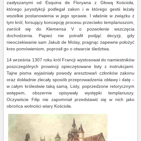
zasłyszanymi od Esquina de Floryana z Głową Kościoła,
którego jurysdykcji podlegał zakon i w którego gestii leżały
wszelkie postanowienia w jego sprawie. I właśnie w związku z
tym król, forsujący koncepcję procesu przeciwko templariuszom,
zwrócił się do Klemensa V o pozwolenie wszczęcia
dochodzenia. Papież nie potrafił podjąć decyzji, gdy
nieoczekiwanie sam Jakub de Molay, pragnąc zapewne położyć
kres pomówieniom, poprosił go o otwarcie śledztwa.
14 września 1307 roku król Francji wystosował do namiestników
poszczególnych prowincji opieczętowane listy z instrukcjami.
Tajne pisma wyjaśniały powody aresztowań członków zakonu
oraz dokładnie zlecały sposób przeprowadzenia obławy i datę –
w całym królestwie taką samą. Listy, poprzedzone retorycznym
wstępem, obszernie opisywały występki templariuszy.
Oczywiście Filip nie zapomniał przedstawić się w nich jako
obrońca wolności wiary Kościoła.