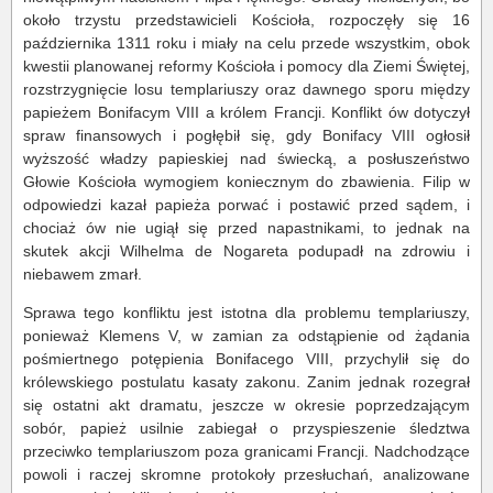
około trzystu przedstawicieli Kościoła, rozpoczęły się 16
października 1311 roku i miały na celu przede wszystkim, obok
kwestii planowanej reformy Kościoła i pomocy dla Ziemi Świętej,
rozstrzygnięcie losu templariuszy oraz dawnego sporu między
papieżem Bonifacym VIII a królem Francji. Konflikt ów dotyczył
spraw finansowych i pogłębił się, gdy Bonifacy VIII ogłosił
wyższość władzy papieskiej nad świecką, a posłuszeństwo
Głowie Kościoła wymogiem koniecznym do zbawienia. Filip w
odpowiedzi kazał papieża porwać i postawić przed sądem, i
chociaż ów nie ugiął się przed napastnikami, to jednak na
skutek akcji Wilhelma de Nogareta podupadł na zdrowiu i
niebawem zmarł.
Sprawa tego konfliktu jest istotna dla problemu templariuszy,
ponieważ Klemens V, w zamian za odstąpienie od żądania
pośmiertnego potępienia Bonifacego VIII, przychylił się do
królewskiego postulatu kasaty zakonu. Zanim jednak rozegrał
się ostatni akt dramatu, jeszcze w okresie poprzedzającym
sobór, papież usilnie zabiegał o przyspieszenie śledztwa
przeciwko templariuszom poza granicami Francji. Nadchodzące
powoli i raczej skromne protokoły przesłuchań, analizowane