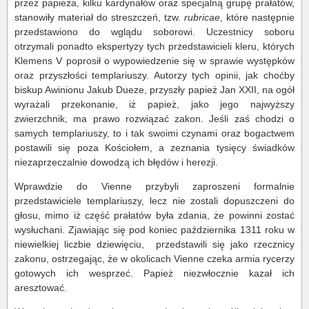
przez papieża, kilku kardynałów oraz specjalną grupę prałatów,
stanowiły materiał do streszczeń, tzw.
rubricae
, które następnie
przedstawiono do wglądu soborowi. Uczestnicy soboru
otrzymali ponadto ekspertyzy tych przedstawicieli kleru, których
Klemens V poprosił o wypowiedzenie się w sprawie występków
oraz przyszłości templariuszy. Autorzy tych opinii, jak choćby
biskup Awinionu Jakub Dueze, przyszły papież Jan XXII, na ogół
wyrażali przekonanie, iż papież, jako jego najwyższy
zwierzchnik, ma prawo rozwiązać zakon. Jeśli zaś chodzi o
samych templariuszy, to i tak swoimi czynami oraz bogactwem
postawili się poza Kościołem, a zeznania tysięcy świadków
niezaprzeczalnie dowodzą ich błędów i herezji.
Wprawdzie do Vienne przybyli zaproszeni formalnie
przedstawiciele templariuszy, lecz nie zostali dopuszczeni do
głosu, mimo iż część prałatów była zdania, że powinni zostać
wysłuchani. Zjawiając się pod koniec października 1311 roku w
niewielkiej liczbie dziewięciu, przedstawili się jako rzecznicy
zakonu, ostrzegając, że w okolicach Vienne czeka armia rycerzy
gotowych ich wesprzeć. Papież niezwłocznie kazał ich
aresztować.