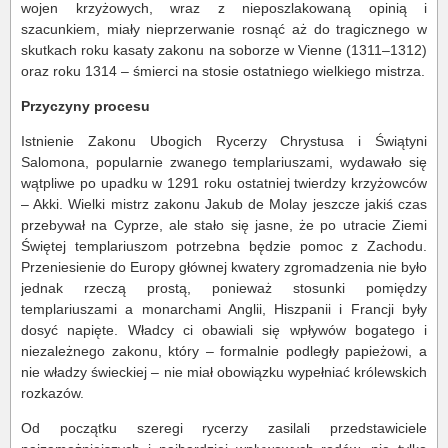
wojen krzyżowych, wraz z nieposzlakowaną opinią i
szacunkiem, miały nieprzerwanie rosnąć aż do tragicznego w
skutkach roku kasaty zakonu na soborze w Vienne (1311–1312)
oraz roku 1314 – śmierci na stosie ostatniego wielkiego mistrza.
Przyczyny procesu
Istnienie Zakonu Ubogich Rycerzy Chrystusa i Świątyni
Salomona, popularnie zwanego templariuszami, wydawało się
wątpliwe po upadku w 1291 roku ostatniej twierdzy krzyżowców
– Akki. Wielki mistrz zakonu Jakub de Molay jeszcze jakiś czas
przebywał na Cyprze, ale stało się jasne, że po utracie Ziemi
Świętej templariuszom potrzebna będzie pomoc z Zachodu.
Przeniesienie do Europy głównej kwatery zgromadzenia nie było
jednak rzeczą prostą, ponieważ stosunki pomiędzy
templariuszami a monarchami Anglii, Hiszpanii i Francji były
dosyć napięte. Władcy ci obawiali się wpływów bogatego i
niezależnego zakonu, który – formalnie podległy papieżowi, a
nie władzy świeckiej – nie miał obowiązku wypełniać królewskich
rozkazów.
Od początku szeregi rycerzy zasilali przedstawiciele