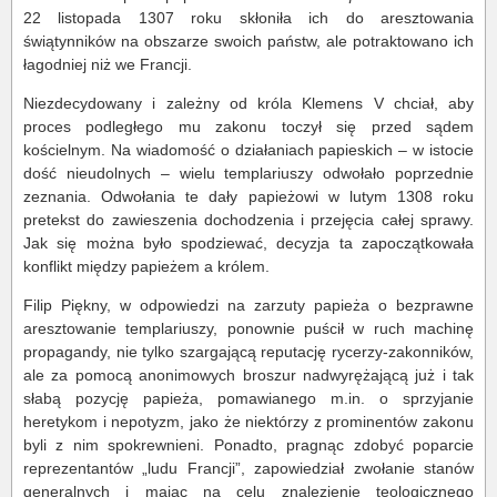
22 listopada 1307 roku skłoniła ich do aresztowania
świątynników na obszarze swoich państw, ale potraktowano ich
łagodniej niż we Francji.
Niezdecydowany i zależny od króla Klemens V chciał, aby
proces podległego mu zakonu toczył się przed sądem
kościelnym. Na wiadomość o działaniach papieskich – w istocie
dość nieudolnych – wielu templariuszy odwołało poprzednie
zeznania. Odwołania te dały papieżowi w lutym 1308 roku
pretekst do zawieszenia dochodzenia i przejęcia całej sprawy.
Jak się można było spodziewać, decyzja ta zapoczątkowała
konflikt między papieżem a królem.
Filip Piękny, w odpowiedzi na zarzuty papieża o bezprawne
aresztowanie templariuszy, ponownie puścił w ruch machinę
propagandy, nie tylko szargającą reputację rycerzy-zakonników,
ale za pomocą anonimowych broszur nadwyrężającą już i tak
słabą pozycję papieża, pomawianego m.in. o sprzyjanie
heretykom i nepotyzm, jako że niektórzy z prominentów zakonu
byli z nim spokrewnieni. Ponadto, pragnąc zdobyć poparcie
reprezentantów „ludu Francji”, zapowiedział zwołanie stanów
generalnych i mając na celu znalezienie teologicznego