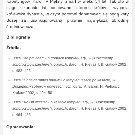
Kapetyngów, Karol IV Piękny, zmarł w wieku 34 lat. Tak oto w
ciągu kilkunastu lat pochowano czterech królów i wygasła
królewska dynastia, w czym potomni dopatrywać się będą kary
Bożej za usankcjonowaną prawnie największą zbrodnię
średniowiecza.
Bibliografia
Źródła:
Bulla «Ad providam» o dobrach templariuszy
, [w:]
Dokumenty
soborów powszechnych
, oprac. A. Baron, H. Pietras, t. II, Kraków 2002,
s. 483–493.
Bulla «Considerantes dudum» o templariuszach po kasacie
, [w:]
Dokumenty soborów powszechnych
, oprac. A. Baron, H. Pietras, t. II,
Kraków 2002, s. 494–501.
Bulla «Vox in excelso» o kasacie templariuszy
, [w:]
Dokumenty
soborów powszechnych
, oprac. A. Baron, H. Pietras, t. II, Kraków 2002,
s. 464–483.
Opracowania: