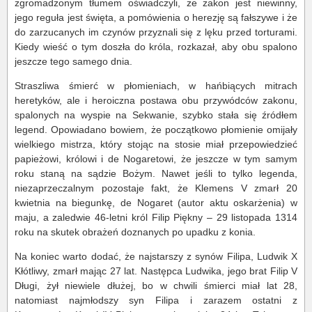
zgromadzonym tłumem oświadczyli, że zakon jest niewinny,
jego reguła jest święta, a pomówienia o herezję są fałszywe i że
do zarzucanych im czynów przyznali się z lęku przed torturami.
Kiedy wieść o tym doszła do króla, rozkazał, aby obu spalono
jeszcze tego samego dnia.
Straszliwa śmierć w płomieniach, w hańbiących mitrach
heretyków, ale i heroiczna postawa obu przywódców zakonu,
spalonych na wyspie na Sekwanie, szybko stała się źródłem
legend. Opowiadano bowiem, że początkowo płomienie omijały
wielkiego mistrza, który stojąc na stosie miał przepowiedzieć
papieżowi, królowi i de Nogaretowi, że jeszcze w tym samym
roku staną na sądzie Bożym. Nawet jeśli to tylko legenda,
niezaprzeczalnym pozostaje fakt, że Klemens V zmarł 20
kwietnia na biegunkę, de Nogaret (autor aktu oskarżenia) w
maju, a zaledwie 46-letni król Filip Piękny – 29 listopada 1314
roku na skutek obrażeń doznanych po upadku z konia.
Na koniec warto dodać, że najstarszy z synów Filipa, Ludwik X
Kłótliwy, zmarł mając 27 lat. Następca Ludwika, jego brat Filip V
Długi, żył niewiele dłużej, bo w chwili śmierci miał lat 28,
natomiast najmłodszy syn Filipa i zarazem ostatni z