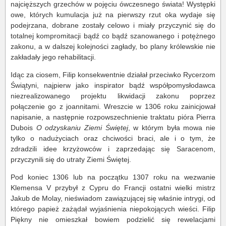
najcięższych grzechów w pojęciu ówczesnego świata! Występki
owe, których kumulacja już na pierwszy rzut oka wydaje się
podejrzana, dobrane zostały celowo i miały przyczynić się do
totalnej kompromitacji bądź co bądź szanowanego i potężnego
zakonu, a w dalszej kolejności zagłady, bo plany królewskie nie
zakładały jego rehabilitacji.
Idąc za ciosem, Filip konsekwentnie działał przeciwko Rycerzom
Świątyni, najpierw jako inspirator bądź współpomysłodawca
niezrealizowanego projektu likwidacji zakonu poprzez
połączenie go z joannitami. Wreszcie w 1306 roku zainicjował
napisanie, a następnie rozpowszechnienie traktatu pióra Pierra
Dubois
O odzyskaniu Ziemi Świętej
, w którym była mowa nie
tylko o nadużyciach oraz chciwości braci, ale i o tym, że
zdradzili idee krzyżowców i zaprzedając się Saracenom,
przyczynili się do utraty Ziemi Świętej.
Pod koniec 1306 lub na początku 1307 roku na wezwanie
Klemensa V przybył z Cypru do Francji ostatni wielki mistrz
Jakub de Molay, nieświadom zawiązującej się właśnie intrygi, od
którego papież zażądał wyjaśnienia niepokojących wieści. Filip
Piękny nie omieszkał bowiem podzielić się rewelacjami