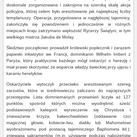
doskonale zorganizowana i zakrojona na szeroką skalę akcja
policyjna, której celem było aresztowanie jak największej liczby
templariuszy. Operacja, przygotowana w najgłębszej tajemnicy,
zakończyła się powodzeniem i jednocześnie w różnych
miejscach kraju zatrzymano większość Rycerzy Świątyni, w tym
wielkiego mistrza Jakuba de Molay.
Śledztwo początkowo prowadził królewski poplecznik i zarazem
papieski inkwizytor we Francji, dominikanin Wilhelm Imbert z
Paryża, który praktycznie każdego mógł oskarżyć o herezję i
miał prawo skorzystać ze wsparcia władzy świeckiej przy ujęciu i
karaniu heretyków.
Oskarżyciele wytoczyli przeciwko aresztowanym szereg
zarzutów, które w średniowieczu zaliczano do najcięższych
przestępstw. Lista domniemanych przewinień liczyła aż 127
punktów, spośród których można wyodrębnić sześć
podstawowych kategorii: wyrzeczenie się Chrystusa i
znieważanie krzyża; bałwochwalstwo (oddawanie czci
magicznej głowie, kobiecie-lwu, diabłu lub Mahometowi
wyobrażonemu pod postacią tajemniczego Baphometa itd.);
zniewaga sakramentów (m.in. używanie podczas nabożeństw