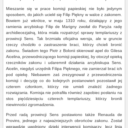
Mieszanie się w prace komisji papieskiej nie było jedynym
sposobem, do jakich uciekł się Filip Piękny w walce z zakonem.
Bowiem już wkrótce, w maju 1310 roku, działający z jego
ramienia arcybiskup Filip de Marigny zwołał do Paryża radę
archidiecezjalną, która miała rozpatrzyć sprawy templariuszy z
prowincji Sens. Tak brzmiała oficjalna wersja, ale w gruncie
rzeczy chodziło o zastraszenie braci, którzy chcieli bronić
zakonu. Świadom tego Piotr z Bolonii skierował apel do Gilesa
Aicelina, przewodniczącego komisji papieskiej, by otoczył opieką
rzeczników zakonu i udaremnił działania arcybiskupa Sens.
Aicelin, niegdyś urzędnik Filipa Pięknego, nie zamierzał brać ich
pod opiekę. Niebawem zaś zrezygnował z przewodniczenia
komisji i decyzję co do kolejnych postanowień pozostawił jej
czterem członkom, którzy nie umieli znaleźć żadnego
rozwiązania. Komisja nie potrafiła również zapobiec posłaniu na
stos pięćdziesięciu czterech templariuszy, którzy bronili
niewinności zgromadzenia.
Przed radą prowincji Sens postawiono także Renauda de
Provins, jednego z najważniejszych obrońców zakonu. Został
wprawdzie uwolniony dzięki interwencji komisarzy, lecz linia