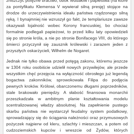
zniszczyć potężne bractwo, obok feudałów i papiestwa (na które
za pontyfikatu Klemensa V wywierał silną presję) stojące na
drodze do urzeczywistnienia ideału państwa rządzonego silną
ręką. I bynajmniej nie wzruszył go fakt, że templariusze zawsze
okazywali lojalność wobec Korony francuskiej, bo chociaż
formalnie podlegali papieżowi, to przed kilku laty opowiedzieli
się po stronie króla, a nie po stronie Bonifacego VIII, do którego
śmierci przyczynił się zausznik królewski i zarazem jeden z
przyszłych oskarżycieli, Wilhelm de Nogaret.
Jednak nie tylko obawa przed potęgą zakonu, któremu jeszcze
w 1304 roku osobiście udzielił nowych przywilejów, ale przede
wszystkim chęć przejęcia na wyłączność obrosłego już legendą
bogactwa zakonników, sprowokowała Filipa do podjęcia
pewnych kroków. Królowi, obarczonemu długami poprzedników,
stale brakowało pieniędzy. A słabość finansowa monarchii
przeszkadzała w ambitnym planie kształtowania modelu
scentralizowanej władzy absolutnej. Na zapełnienie pustego
skarbu państwa nie wystarczył feudalny system podatkowy,
sprowadzający się do ściągania należności oraz przymusowych
pożyczek najpierw od kleru, szlachty i mieszczan, a potem od
cudzoziemskich kupców i wreszcie od Żydów, których