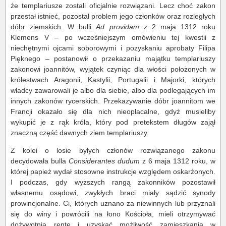
że templariusze zostali oficjalnie rozwiązani. Lecz choć zakon
przestał istnieć, pozostał problem jego członków oraz rozległych
dóbr ziemskich. W bulli
Ad providam
z 2 maja 1312 roku
Klemens V – po wcześniejszym omówieniu tej kwestii z
niechętnymi ojcami soborowymi i pozyskaniu aprobaty Filipa
Pięknego – postanowił o przekazaniu majątku templariuszy
zakonowi joannitów, wyjątek czyniąc dla włości położonych w
królestwach Aragonii, Kastylii, Portugalii i Majorki, których
władcy zawarowali je albo dla siebie, albo dla podlegających im
innych zakonów rycerskich. Przekazywanie dóbr joannitom we
Francji okazało się dla nich nieopłacalne, gdyż musieliby
wykupić je z rąk króla, który pod pretekstem długów zajął
znaczną część dawnych ziem templariuszy.
Z kolei o losie byłych członów rozwiązanego zakonu
decydowała bulla
Considerantes dudum
z 6 maja 1312 roku, w
której papież wydał stosowne instrukcje względem oskarżonych.
I podczas, gdy wyższych rangą zakonników pozostawił
własnemu osądowi, zwykłych braci miały sądzić synody
prowincjonalne. Ci, których uznano za niewinnych lub przyznali
się do winy i powrócili na łono Kościoła, mieli otrzymywać
dożywotnią rentę i uzyskać możliwość zamieszkania w