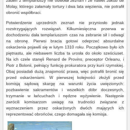
żaden z templariuszy nie odwołał zeznań i że nawet Jakub de
Molay, którego załamały tortury i dwa lata więzienia, nie potrafił
obronić współbraci.
Potwierdzenie uprzednich zeznań nie przyniosło jednak
rozstrzygających rozwiązań. Kilkumiesięczna przerwa w
dochodzeniu dała templariuszom czas na zebranie sił i odwagi
na obronę. Pierwsi bracia gotowi odeprzeć absurdalne
oskarżenia pojawili się w lutym 1310 roku. Początkowo było ich
piętnastu, ale niebawem liczba ta urosła do około sześciuset.
Na ich czele stanęli Renard de Provins, preceptor Orleanu, i
Piotr z Bolonii, pełniący funkcję prokuratora przy kurii rzymskiej.
Obaj posiadali dużą znajomość prawa, więc potrafili bronić się
przed oskarżeniami. W pierwszej kolejności złożyli przed
komisją sądową skargę na warunki życia uwięzionych:
pozbawienie sakramentów i wszelkich dóbr doczesnych,
trzymanie w łańcuchach i nędzne wyżywienie. Następnie
zwrócili komisarzom uwagę na trudności związane z
wyznaczeniem przez oskarżonych dwóch mających ich
reprezentować obrońców, czego domagała się komisja.