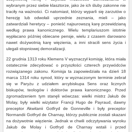
wybranym przez siebie klasztorze, jako że ich śluby zakonne nie
traciły na ważności. Ci natomiast, którzy wyparli się zarzutów o
herezję lub odwołali uprzednie zeznania, mieli – jako
zatwardziali heretycy – ponieść najsurowszą karę przewidzianą
według prawa kanonicznego. Wielu templariuszom istotnie
wypłacano później obiecane pensje, wielu z czasem darowano
nawet dożywotnią karę więzienia, a inni stracili sens życia i
ulegali stopniowej demoralizacji.
22 grudnia 1313 roku Klemens V wyznaczył komisję, która miała
ostatecznie zdecydować o przyszłości czterech przywódców
rozwiązanego zakonu. Komisja ta zapowiedziała na dzień 18
marca 1314 roku synod, który w wyznaczonym terminie zebrał
się w Paryżu z udziałem arcybiskupa Sens oraz licznych
biskupów, teologów i doktorów prawa kanonicznego. Przed
zgromadzeniem tym stanęli wówczas: wielki mistrz Jakub de
Molay, były wielki wizytator Francji Hugo de Payraud, dawny
preceptor Akwitanii Gotfryd de Gonneville i były preceptor
Normandii Gotfryd de Charnay, którzy publicznie zostali skazani
na dożywotnie więzienie. Jednak w chwili odczytywania wyroku
Jakub de Molay i Gotfryd de Charnay wstali i przed