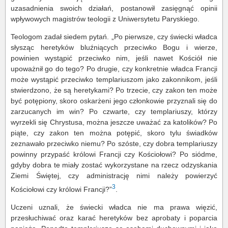
uzasadnienia swoich działań, postanowił zasięgnąć opinii
wpływowych magistrów teologii z Uniwersytetu Paryskiego.
Teologom zadał siedem pytań. „Po pierwsze, czy świecki władca
słysząc heretyków bluźniących przeciwko Bogu i wierze,
powinien wystąpić przeciwko nim, jeśli nawet Kościół nie
upoważnił go do tego? Po drugie, czy konkretnie władca Francji
może wystąpić przeciwko templariuszom jako zakonnikom, jeśli
stwierdzono, że są heretykami? Po trzecie, czy zakon ten może
być potępiony, skoro oskarżeni jego członkowie przyznali się do
zarzucanych im win? Po czwarte, czy templariuszy, którzy
wyrzekli się Chrystusa, można jeszcze uważać za katolików? Po
piąte, czy zakon ten można potępić, skoro tylu świadków
zeznawało przeciwko niemu? Po szóste, czy dobra templariuszy
powinny przypaść królowi Francji czy Kościołowi? Po siódme,
gdyby dobra te miały zostać wykorzystane na rzecz odzyskania
Ziemi Świętej, czy administrację nimi należy powierzyć
3
Kościołowi czy królowi Francji?”
.
Uczeni uznali, że świecki władca nie ma prawa więzić,
przesłuchiwać oraz karać heretyków bez aprobaty i poparcia