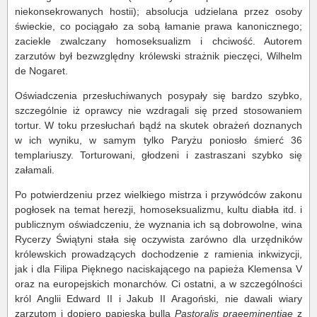
niekonsekrowanych hostii); absolucja udzielana przez osoby
świeckie, co pociągało za sobą łamanie prawa kanonicznego;
zaciekle zwalczany homoseksualizm i chciwość. Autorem
zarzutów był bezwzględny królewski strażnik pieczęci, Wilhelm
de Nogaret.
Oświadczenia przesłuchiwanych posypały się bardzo szybko,
szczególnie iż oprawcy nie wzdragali się przed stosowaniem
tortur. W toku przesłuchań bądź na skutek obrażeń doznanych
w ich wyniku, w samym tylko Paryżu poniosło śmierć 36
templariuszy. Torturowani, głodzeni i zastraszani szybko się
załamali.
Po potwierdzeniu przez wielkiego mistrza i przywódców zakonu
pogłosek na temat herezji, homoseksualizmu, kultu diabła itd. i
publicznym oświadczeniu, że wyznania ich są dobrowolne, wina
Rycerzy Świątyni stała się oczywista zarówno dla urzędników
królewskich prowadzących dochodzenie z ramienia inkwizycji,
jak i dla Filipa Pięknego naciskającego na papieża Klemensa V
oraz na europejskich monarchów. Ci ostatni, a w szczególności
król Anglii Edward II i Jakub II Aragoński, nie dawali wiary
zarzutom i dopiero papieska bulla
Pastoralis praeeminentiae
z