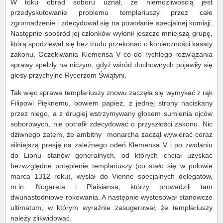
W toku obrad soboru uznał, że niemożliwością jest
przedyskutowanie problemu templariuszy przez całe
zgromadzenie i zdecydował się na powołanie specjalnej komisji.
Następnie spośród jej członków wyłonił jeszcze mniejszą grupę,
którą spodziewał się bez trudu przekonać o konieczności kasaty
zakonu. Oczekiwania Klemensa V co do rychłego rozwiązania
sprawy spełzły na niczym, gdyż wśród duchownych pojawiły się
głosy przychylne Rycerzom Świątyni.
Tak więc sprawa templariuszy znowu zaczęła się wymykać z rąk
Filipowi Pięknemu, bowiem papież, z jednej strony naciskany
przez niego, a z drugiej wstrzymywany głosem sumienia ojców
soborowych, nie potrafił zdecydować o przyszłości zakonu. Nic
dziwnego zatem, że ambitny monarcha zaczął wywierać coraz
silniejszą presję na zależnego odeń Klemensa V i po zwołaniu
do Lionu stanów generalnych, od których chciał uzyskać
bezwzględne potępienie templariuszy (co stało się w połowie
marca 1312 roku), wysłał do Vienne specjalnych delegatów,
m.in. Nogareta i Plaisiansa, którzy prowadzili tam
dwunastodniowe rokowania. A następnie wystosował stanowcze
ultimatum, w którym wyraźnie zasugerował, że templariuszy
należy zlikwidować.