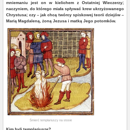
mniemaniu jest on w kielichem z Ostatniej Wieczerzy;
naczyniem, do którego miała spływać krew ukrzyżowanego
Chrystusa; czy – jak chcą twórcy spiskowej teorii dziejów –
Marią Magdaleną, żoną Jezusa i matką Jego potomków.
Śmierć templariuszy na stosie
Kim byli templariusze?