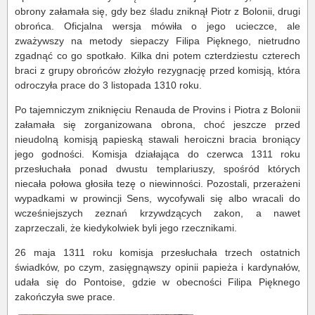
obrony załamała się, gdy bez śladu zniknął Piotr z Bolonii, drugi
obrońca. Oficjalna wersja mówiła o jego ucieczce, ale
zważywszy na metody siepaczy Filipa Pięknego, nietrudno
zgadnąć co go spotkało. Kilka dni potem czterdziestu czterech
braci z grupy obrońców złożyło rezygnację przed komisją, która
odroczyła prace do 3 listopada 1310 roku.
Po tajemniczym zniknięciu Renauda de Provins i Piotra z Bolonii
załamała się zorganizowana obrona, choć jeszcze przed
nieudolną komisją papieską stawali heroiczni bracia broniący
jego godności. Komisja działająca do czerwca 1311 roku
przesłuchała ponad dwustu templariuszy, spośród których
niecała połowa głosiła tezę o niewinności. Pozostali, przerażeni
wypadkami w prowincji Sens, wycofywali się albo wracali do
wcześniejszych zeznań krzywdzących zakon, a nawet
zaprzeczali, że kiedykolwiek byli jego rzecznikami.
26 maja 1311 roku komisja przesłuchała trzech ostatnich
świadków, po czym, zasięgnąwszy opinii papieża i kardynałów,
udała się do Pontoise, gdzie w obecności Filipa Pięknego
zakończyła swe prace.