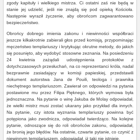
zgody kapituły i wielkiego mistrza. Ci ostatni zaś nie będą w
stanie jej udzielić, jeśli nie znajdą się pod opieką Kościoła.
Następnie wyraził życzenie, aby obrońcom zagwarantowano
bezpieczeństwo.
Obrońcy dobrego imienia zakonu i niewinności współbraci
jeszcze kilkakrotnie zabierali głos przed komisją, przypominając
męczeństwo templariuszy i krytykując okrutne metody, do jakich
się posunięto, aby wydobyć stosowne zeznania. Na posiedzeniu
24 kwietnia zażądali udostępnienia protokołów z
dotychczasowych przesłuchań, na co reprezentanci króla, nadal
bezprawnie zasiadający w komisji papieskiej, przedstawili
dokument autorstwa Jana de Pouili, teologa i prawnika
niechętnego templariuszom. Zawierał on odpowiedzi na pytania
postawione mu przez Filipa Pięknego, których wymowa była
jednoznaczna. Na pytanie o winę Jakuba de Molay odpowiadał,
że wielki mistrz musi zostać ukarany jako przykład dla innych.
Na pytanie, czy istota wyznania templariuszy powinna być
potępiona jako zwodnicza, odpowiadał twierdząco. Na kolejne
pytanie, odnoszące się do roli obrońców zakonu, odpowiadał,
że bronią jego błędów. Na ostatnie, czwarte pytanie, co czynić z
niewinnym templariuszem, odpowiadał, iż taki nie istnieje.