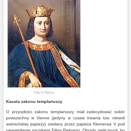
Filip IV Piękny
Kasata zakonu templariuszy
O przyszłości zakonu templariuszy miał zadecydować sobór
powszechny w Vienne (jedyny w czasie trwania tzw. niewoli
awiniońskiej papieży) zwołany przez papieża Klemensa V pod
niewątpliwym naciskiem Filipa Pięknego. Obrady nielicznych, bo