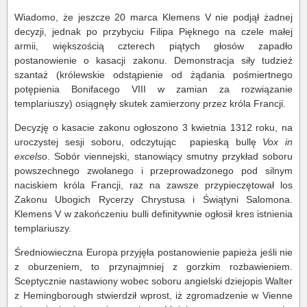
Wiadomo, że jeszcze 20 marca Klemens V nie podjął żadnej
decyzji, jednak po przybyciu Filipa Pięknego na czele małej
armii, większością czterech piątych głosów zapadło
postanowienie o kasacji zakonu. Demonstracja siły tudzież
szantaż (królewskie odstąpienie od żądania pośmiertnego
potępienia Bonifacego VIII w zamian za rozwiązanie
templariuszy) osiągnęły skutek zamierzony przez króla Francji.
Decyzję o kasacie zakonu ogłoszono 3 kwietnia 1312 roku, na
uroczystej sesji soboru, odczytując papieską bullę
Vox in
excelso
. Sobór viennejski, stanowiący smutny przykład soboru
powszechnego zwołanego i przeprowadzonego pod silnym
naciskiem króla Francji, raz na zawsze przypieczętował los
Zakonu Ubogich Rycerzy Chrystusa i Świątyni Salomona.
Klemens V w zakończeniu bulli definitywnie ogłosił kres istnienia
templariuszy.
Średniowieczna Europa przyjęła postanowienie papieża jeśli nie
z oburzeniem, to przynajmniej z gorzkim rozbawieniem.
Sceptycznie nastawiony wobec soboru angielski dziejopis Walter
z Hemingborough stwierdził wprost, iż zgromadzenie w Vienne