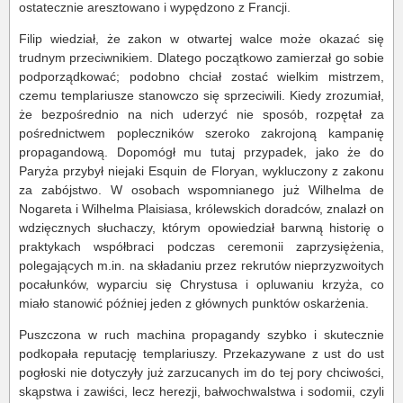
ostatecznie aresztowano i wypędzono z Francji.
Filip wiedział, że zakon w otwartej walce może okazać się
trudnym przeciwnikiem. Dlatego początkowo zamierzał go sobie
podporządkować; podobno chciał zostać wielkim mistrzem,
czemu templariusze stanowczo się sprzeciwili. Kiedy zrozumiał,
że bezpośrednio na nich uderzyć nie sposób, rozpętał za
pośrednictwem popleczników szeroko zakrojoną kampanię
propagandową. Dopomógł mu tutaj przypadek, jako że do
Paryża przybył niejaki Esquin de Floryan, wykluczony z zakonu
za zabójstwo. W osobach wspomnianego już Wilhelma de
Nogareta i Wilhelma Plaisiasa, królewskich doradców, znalazł on
wdzięcznych słuchaczy, którym opowiedział barwną historię o
praktykach współbraci podczas ceremonii zaprzysiężenia,
polegających m.in. na składaniu przez rekrutów nieprzyzwoitych
pocałunków, wyparciu się Chrystusa i opluwaniu krzyża, co
miało stanowić później jeden z głównych punktów oskarżenia.
Puszczona w ruch machina propagandy szybko i skutecznie
podkopała reputację templariuszy. Przekazywane z ust do ust
pogłoski nie dotyczyły już zarzucanych im do tej pory chciwości,
skąpstwa i zawiści, lecz herezji, bałwochwalstwa i sodomii, czyli