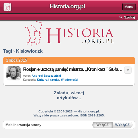
Historia.org.pl
Menu
Szukaj
Tagi › Kisłowłodzk
1 lipca 2015
Rosjanie uczczą pamięć mistrza. „Kronikarz” Gułagu Sołżenicyn ma swoje muzeum
Autor:
Andrzej Beszczyński
Kategorie:
Kultura i sztuka
,
Wiadomości
Załaduj więcej
artykułów...
Copyright © 2004-2023 — Historia.org.pl.
Wszystkie prawa zastrzeżone. ISSN 2083-2265.
Mobilna wersja strony
WŁĄCZ
WYŁĄCZ