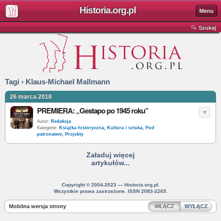
Historia.org.pl
Menu
Szukaj
Tagi › Klaus-Michael Mallmann
26 marca 2018
PREMIERA: „Gestapo po 1945 roku”
Autor:
Redakcja
Kategorie:
Książka historyczna
,
Kultura i sztuka
,
Pod
patronatem
,
Projekty
Załaduj więcej
artykułów...
Copyright © 2004-2023 — Historia.org.pl.
Wszystkie prawa zastrzeżone. ISSN 2083-2265.
Mobilna wersja strony
WŁĄCZ
WYŁĄCZ