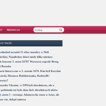
ST
REDAKCJA
CZ TAKŻE
odnalazł szczątki 55 ofiar masakry w Woli
eckiej. Najmłodsze dzieci miały kilka miesięcy
e kręcono 3. sezon 1670? Warszawę zagrały Brzeg,
i Roztoka
acie historyczne w 3. sezonie 1670. Kim byli Korybut
iecki, Eleonora Habsburżanka, Radziwiłł i
nowicz?
sador Ukrainy: w UPA byli zbrodniarze, ale w
 podziemiu też była duża ilość zbrodniczych aktów
, sezon 3 - recenzja. Adamczycha rusza w świat, ale
sze wie, dokąd zmierza