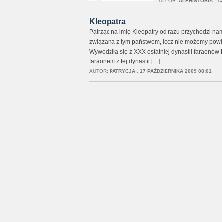
AUTOR:
ALEHISTORIA
,
1
Kleopatra
Patrząc na imię Kleopatry od razu przychodzi nam
związana z tym państwem, lecz nie możemy powie
Wywodziła się z XXX ostatniej dynastii faraonów P
faraonem z tej dynastii […]
AUTOR:
PATRYCJA
,
17 PAŹDZIERNIKA 2009 08:01