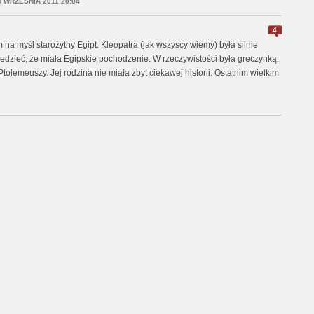
4 WRZEŚNIA 2011 20:04
4
 na myśl starożytny Egipt. Kleopatra (jak wszyscy wiemy) była silnie
dzieć, że miała Egipskie pochodzenie. W rzeczywistości była greczynką.
tolemeuszy. Jej rodzina nie miała zbyt ciekawej historii. Ostatnim wielkim