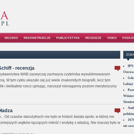
WOJSKO
REKONSTRUKCJE
PUBLICYSTYKA
RECENZJE
VIDEO
PODCA
ZOBA
IPN 
Schiff - recenzja
Ostrowi
 wydawnictwa WAB zazwyczaj zachwyca czytelnika wysublimowanym
Gdzi
ią. W tym cyklu ukazało się już wiele znakomitych biografii, lecz tym
Lubiąż 
ik i delikatnie rzecz ujmując, naruszył nienaganny poziom merytoryczny
Post
Wiśniow
Siemie
Amba
władza
polskim
.. Od czasów starożytnych nie było w historii świata epoki, w której nie
1670
niejszych wątków łączących miłość i erotykę z władzą. Nie inaczej było w
nie zaw