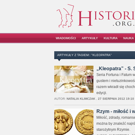
WIADOMOŚCI
ARTYKUŁY
KULTURA
NAUKA
ARTYKUŁY Z TAGIEM:: "KLEOPATRA"
„Kleopatra” - S. 
Seria Fortuna i Fatum
gustem i nietuzinkowośc
razem wkradł się chochl
edycji.
AUTOR:
NATALIA KLIMCZAK
,
27 SIERPNIA 2012 19:10
Rzym - miłość i 
Miłość, zdrady, romanse.
można by znaleźć najróż
starożytnym Rzymie.