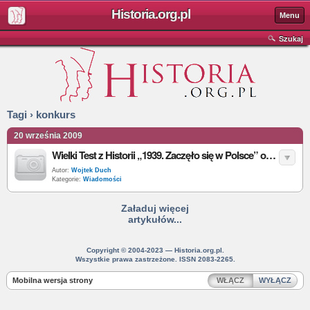
Historia.org.pl
Menu
Szukaj
Tagi › konkurs
20 września 2009
Wielki Test z Historii „1939. Zaczęło się w Polsce” odbędzie się w Gdańsku
Autor:
Wojtek Duch
Kategorie:
Wiadomości
Załaduj więcej
artykułów...
Copyright © 2004-2023 — Historia.org.pl.
Wszystkie prawa zastrzeżone. ISSN 2083-2265.
Mobilna wersja strony
WŁĄCZ
WYŁĄCZ