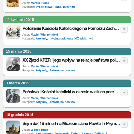
Autor:
Marcin Tunak
Kategorie:
Przekrojowe i inne
,
Recenzje
11 kwietnia 2015
Położenie Kościoła Katolickiego na Pomorzu Zachodnim w latach 1871-1945
Autor:
Maciej Wierzchnicki
Kategorie:
Artykuły
,
II wojna światowa
,
XIX wiek, I wś
15 marca 2015
XX Zjazd KPZR i jego wpływ na relacje państwa polskiego z Kościołem katolickim
Autor:
Maciej Wierzchnicki
Kategorie:
Artykuły
,
Historia najnowsza
3 marca 2015
Państwo i Kościół katolicki w okresie wielkich przemian 1953-1956: Non possumus i jego konsekwencje
Autor:
Maciej Wierzchnicki
Kategorie:
Artykuły
,
Historia najnowsza
18 grudnia 2014
Sejm dał 16 mln zł na Muzeum Jana Pawła II i Prymasa Wyszyńskiego w Warszawie
Autor:
Wojtek Duch
Kategorie:
Architektura i inwestycje
,
Kultura i sztuka
,
Polityka i