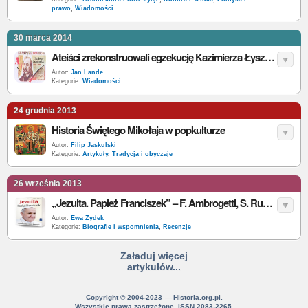
prawo
,
Wiadomości
30 marca 2014
Ateiści zrekonstruowali egzekucję Kazimierza Łyszczyńskiego
Autor:
Jan Lande
Kategorie:
Wiadomości
24 grudnia 2013
Historia Świętego Mikołaja w popkulturze
Autor:
Filip Jaskulski
Kategorie:
Artykuły
,
Tradycja i obyczaje
26 września 2013
„Jezuita. Papież Franciszek” – F. Ambrogetti, S. Rubin – recenzja
Autor:
Ewa Żydek
Kategorie:
Biografie i wspomnienia
,
Recenzje
Załaduj więcej
artykułów...
Copyright © 2004-2023 — Historia.org.pl.
Wszystkie prawa zastrzeżone. ISSN 2083-2265.