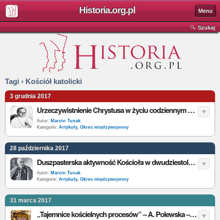
Historia.org.pl
Menu
Szukaj
Tagi › Kościół katolicki
3 grudnia 2017
Urzeczywistnienie Chrystusa w życiu codziennym w Polsce międzywojennej. Bractwa, stowarzyszenia i organizacje katolickie
Autor:
Marcin Tunak
Kategorie:
Artykuły
,
Okres międzywojenny
28 października 2017
Duszpasterska aktywność Kościoła w dwudziestoleciu międzywojennym
Autor:
Marcin Tunak
Kategorie:
Artykuły
,
Okres międzywojenny
31 marca 2017
„Tajemnice kościelnych procesów” – A. Polewska – recenzja