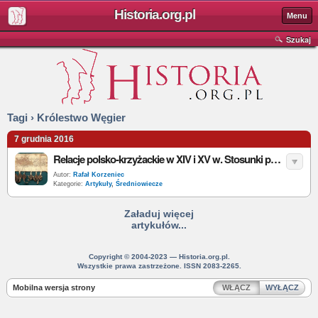
Historia.org.pl
Menu
Szukaj
Tagi › Królestwo Węgier
7 grudnia 2016
Relacje polsko-krzyżackie w XIV i XV w. Stosunki polityczne Kazimierza Wielkiego z Krzyżakami do roku 1343
Autor:
Rafał Korzeniec
Kategorie:
Artykuły
,
Średniowiecze
Załaduj więcej
artykułów...
Copyright © 2004-2023 — Historia.org.pl.
Wszystkie prawa zastrzeżone. ISSN 2083-2265.
Mobilna wersja strony
WŁĄCZ
WYŁĄCZ