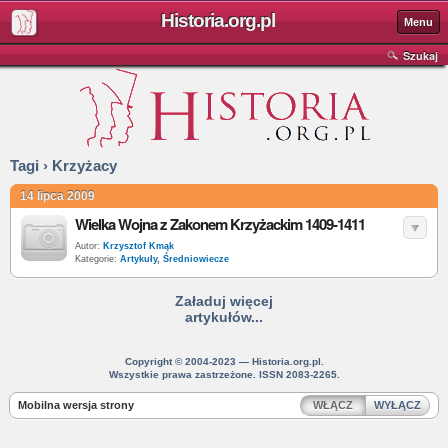
Historia.org.pl
Menu
Szukaj
Tagi › Krzyżacy
14 lipca 2009
Wielka Wojna z Zakonem Krzyżackim 1409-1411
Autor:
Krzysztof Kmąk
Kategorie:
Artykuły
,
Średniowiecze
Załaduj więcej
artykułów...
Copyright © 2004-2023 — Historia.org.pl.
Wszystkie prawa zastrzeżone. ISSN 2083-2265.
Mobilna wersja strony
WŁĄCZ
WYŁĄCZ