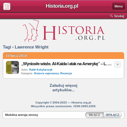
Historia.org.pl
Menu
Szukaj
Tagi › Lawrence Wright
10 lipca 2018
„Wyniosłe wieże. Al-Kaida i atak na Amerykę” – L. Wright – recenzja
Autor:
Rafał Kobylarczyk
Kategorie:
Historia najnowsza
,
Recenzje
Załaduj więcej
artykułów...
Copyright © 2004-2023 — Historia.org.pl.
Wszystkie prawa zastrzeżone. ISSN 2083-2265.
Mobilna wersja strony
WŁĄCZ
WYŁĄCZ