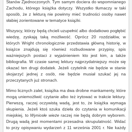
Stanów Zjednoczonych. Tym samym dociera do wspomnianego
Zachodu, którego książka dotyczy. Wszystko tłumaczy w taki
sposób, że z lekturą nie powinny mieć trudności osoby nawet
słabiej zorientowane w tematyce książki.
Wszyscy, którzy będą chcieli uzupełnić albo dodatkowo pogłębić
wiedzę, zyskają taką możliwość. Oprócz 20 rozdziałów, w
których Wright chronologicznie przedstawia główną historię, w
książce znajdują się również rozbudowane przypisy, spis
ważniejszych postaci z wyjaśnieniem kto jest kim, a także
bibliografia. W czasie samej lektury najprzydatniejszy może się
okazać ten drugi dodatek. Jeżeli czytelnik nie będzie w stanie
skojarzyć jednej z osób, nie będzie musiał szukać jej na
przeczytanych już stronach.
Mimo licznych zalet, książka ma dwa drobne mankamenty, które
mogą uniemożliwić czytanie albo też irytować w trakcie lektury.
Pierwszą, raczej oczywistą wadą, jest to, że książka wymaga
skupienia. Jeżeli ktoś szuka dzieła do czytania w komunikacji
miejskiej, to
Wyniosłe wieże
raczej nie będą dobrym wyborem.
Drugą wadą jest momentami przesadna skrupulatność. Widać
to przy opisywaniu wydarzeń z 11 września 2001 r. Nie każdy