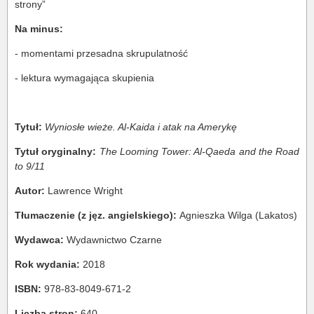
strony”
Na minus:
- momentami przesadna skrupulatność
- lektura wymagająca skupienia
Tytuł:
Wyniosłe wieże. Al-Kaida i atak na Amerykę
Tytuł oryginalny:
The Looming Tower: Al-Qaeda and the Road
to 9/11
Autor:
Lawrence Wright
Tłumaczenie (z jęz. angielskiego):
Agnieszka Wilga (Lakatos)
Wydawca:
Wydawnictwo Czarne
Rok wydania:
2018
ISBN:
978-83-8049-671-2
Liczba stron:
640