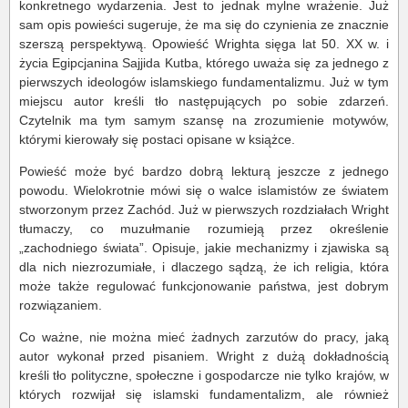
konkretnego wydarzenia. Jest to jednak mylne wrażenie. Już
sam opis powieści sugeruje, że ma się do czynienia ze znacznie
szerszą perspektywą. Opowieść Wrighta sięga lat 50. XX w. i
życia Egipcjanina Sajjida Kutba, którego uważa się za jednego z
pierwszych ideologów islamskiego fundamentalizmu. Już w tym
miejscu autor kreśli tło następujących po sobie zdarzeń.
Czytelnik ma tym samym szansę na zrozumienie motywów,
którymi kierowały się postaci opisane w książce.
Powieść może być bardzo dobrą lekturą jeszcze z jednego
powodu. Wielokrotnie mówi się o walce islamistów ze światem
stworzonym przez Zachód. Już w pierwszych rozdziałach Wright
tłumaczy, co muzułmanie rozumieją przez określenie
„zachodniego świata”. Opisuje, jakie mechanizmy i zjawiska są
dla nich niezrozumiałe, i dlaczego sądzą, że ich religia, która
może także regulować funkcjonowanie państwa, jest dobrym
rozwiązaniem.
Co ważne, nie można mieć żadnych zarzutów do pracy, jaką
autor wykonał przed pisaniem. Wright z dużą dokładnością
kreśli tło polityczne, społeczne i gospodarcze nie tylko krajów, w
których rozwijał się islamski fundamentalizm, ale również