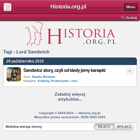
Historia.org.pl
Menu
Szukaj
Tagi › Lord Sandwich
29 października 2015
Sandwicz story, czyli od kiedy jemy kanapki
Autor:
Natalia Woltman
Kategorie:
Artykuły
,
Przekrojowe i inne
Załaduj więcej
artykułów...
Copyright © 2004-2023 — Historia.org.pl.
Wszystkie prawa zastrzeżone. ISSN 2083-2265.
Mobilna wersja strony
WŁĄCZ
WYŁĄCZ