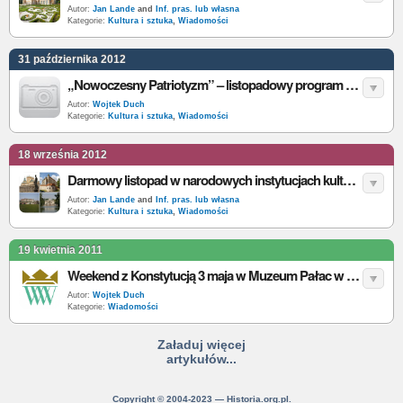
Autor:
Jan Lande
and
Inf. pras. lub własna
Kategorie:
Kultura i sztuka
,
Wiadomości
31 października 2012
„Nowoczesny Patriotyzm” – listopadowy program darmowego zwiedzania Rezydencji Królewskich
Autor:
Wojtek Duch
Kategorie:
Kultura i sztuka
,
Wiadomości
18 września 2012
Darmowy listopad w narodowych instytucjach kultury! Za darmo m.in. na Zamek Królewski na Wawelu
Autor:
Jan Lande
and
Inf. pras. lub własna
Kategorie:
Kultura i sztuka
,
Wiadomości
19 kwietnia 2011
Weekend z Konstytucją 3 maja w Muzeum Pałac w Wilanowie
Autor:
Wojtek Duch
Kategorie:
Wiadomości
Załaduj więcej
artykułów...
Copyright © 2004-2023 — Historia.org.pl.