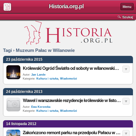
Historia.org.pl
Menu
Szukaj
Tagi › Muzeum Pałac w Wilanowie
23 października 2015
Królewski Ogród Światła od soboty w wilanowskim Pałacu
Autor:
Jan Lande
Kategorie:
Kultura i sztuka
,
Wiadomości
24 października 2013
Wawel i warszawskie rezydencje królewskie w listopadzie zobaczymy za darmo
Autor:
Ewa Korzecka
Kategorie:
Kultura i sztuka
,
Wiadomości
14 listopada 2012
Zakończono remont parku na przedpolu Pałacu w Wilanowie