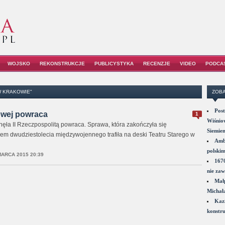
WOJSKO
REKONSTRUKCJE
PUBLICYSTYKA
RECENZJE
VIDEO
PODCA
W KRAKOWIE"
ZOBA
Post
wej powraca
1
Wiśniow
nęła II Rzeczpospolitą powraca. Sprawa, która zakończyła się
Siemie
em dwudziestolecia międzywojennego trafiła na deski Teatru Starego w
Amba
polskim
MARCA 2015 20:39
1670
nie zaw
Małp
Michał
Kazi
konstru