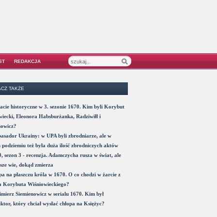
ST
REDAKCJA
CZ TAKŻE
acie historyczne w 3. sezonie 1670. Kim byli Korybut
iecki, Eleonora Habsburżanka, Radziwiłł i
nowicz?
sador Ukrainy: w UPA byli zbrodniarze, ale w
 podziemiu też była duża ilość zbrodniczych aktów
, sezon 3 - recenzja. Adamczycha rusza w świat, ale
sze wie, dokąd zmierza
a na płaszczu króla w 1670. O co chodzi w żarcie z
a Korybuta Wiśniowieckiego?
mierz Siemienowicz w serialu 1670. Kim był
ktor, który chciał wysłać chłopa na Księżyc?