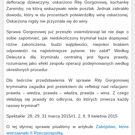
deflorację dziewczyny, oskarżono Ritę Gorgonową, kochankę
Zaremby, na którą wskazywało wiele poszlak. Jednak zabrakło
dowodu, który w stu procentach potwierdziłby winę oskarżonej.
Oskarżona nigdy nie przyznała się do winy.
Sprawa Gorgonowej już przeszło osiemdziesiąt lat nie daje o
sobie zapomnieć, jak niedokończony kryminał każe dopisywać
różne zakończenia, budzi wątpliwości, niepokoi brakiem
odpowiedzi na najistotniejsze pytanie: kto zabił? Według
Deleuze’a dla kryminału centralną jest figura prawdy,
rozumianej jako efekt zespołu operacji podejmowanych według
określonych procedur.
Dla twórców przedstawienia W sprawie Rity Gorgonowej
kryminalna zagadka jest pretekstem do refleksji nad relacjami:
prawda – wiedza, prawda – władza, prawda – wina. Z czego
składają się prawdy do odkrycia, do których zmierza każdy
rasowy kryminał?
Spektakle: 28, 29, 31 marca 2015//1, 2, 8, 9 kwietnia 2015
O tej słynnej sprawie pisaliśmy w artykule
Zabójstwo, które
wstrząsnęło II Rzeczpospolitą
.