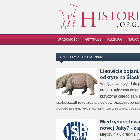
WIADOMOŚCI
ARTYKUŁY
KULTURA
NAUKA
ARTYKUŁY Z TAGIEM:: "PAN"
Lisowicia bojani
odkryte na Śląs
W mijającym tygodniu 
archeologicznym dokonan
przyczyną całego zami
ssakokształtnego, zostały odkryte przez grupę p
AUTOR:
MICHAŁ PRUSINOWSKI
,
24 LISTOPADA 2018 
Międzynarodowa k
nowej Jałty? - z
Między 7 a 8 grudnia I