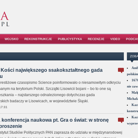
WOJSKO
REKONSTRUKCJE
PUBLICYSTYKA
RECENZJE
VIDEO
PODCA
ZOBA
Amba
. Kości największego ssakokształtnego gada
polskim
ku
1670
prestiżowe czasopismo Science poinformowało o niesamowitym odkryciu
nie zaw
ym na terytorium Polski. Szczątki Lisowicii bojani – bo to one są
Małp
eszkania – najstarszego odnalezionego dotychczas gada
Michał
olskich badaczy w Lisowicach, w województwie Śląski.
Kazi
17:31
konstru
Kazi
onferencja naukowa pt. Gra o świat: w stronę
wyprzed
aproszenie
nstytut Studiów Politycznych PAN zaprasza do udziału w międzynarodowej