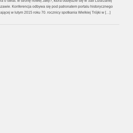
a o świat: w stronę nowej Jałty?, która odbędzie się w Sali Lustrzanej
zawie. Konferencja odbywa się pod patronatem portalu historycznego
ającej w lutym 2015 roku 70. rocznicy spotkania Wielkiej Trójki w […]