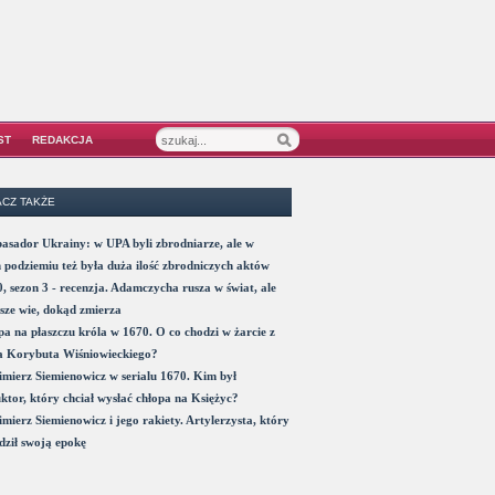
ST
REDAKCJA
CZ TAKŻE
sador Ukrainy: w UPA byli zbrodniarze, ale w
 podziemiu też była duża ilość zbrodniczych aktów
, sezon 3 - recenzja. Adamczycha rusza w świat, ale
sze wie, dokąd zmierza
a na płaszczu króla w 1670. O co chodzi w żarcie z
a Korybuta Wiśniowieckiego?
mierz Siemienowicz w serialu 1670. Kim był
ktor, który chciał wysłać chłopa na Księżyc?
mierz Siemienowicz i jego rakiety. Artylerzysta, który
ził swoją epokę