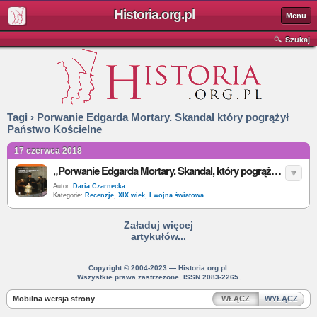
Historia.org.pl
Menu
Szukaj
Tagi › Porwanie Edgarda Mortary. Skandal który pogrążył
Państwo Kościelne
17 czerwca 2018
„Porwanie Edgarda Mortary. Skandal, który pogrążył Państwo Kościelne” – D.I. Kertzer – recenzja
Autor:
Daria Czarnecka
Kategorie:
Recenzje
,
XIX wiek, I wojna światowa
Załaduj więcej
artykułów...
Copyright © 2004-2023 — Historia.org.pl.
Wszystkie prawa zastrzeżone. ISSN 2083-2265.
Mobilna wersja strony
WŁĄCZ
WYŁĄCZ