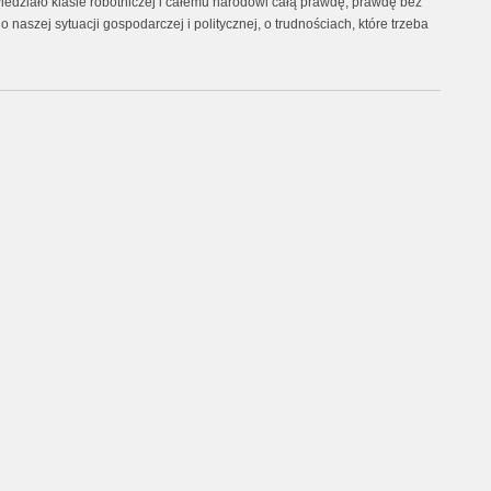
iedziało klasie robotniczej i całemu narodowi całą prawdę, prawdę bez
 naszej sytuacji gospodarczej i politycznej, o trudnościach, które trzeba