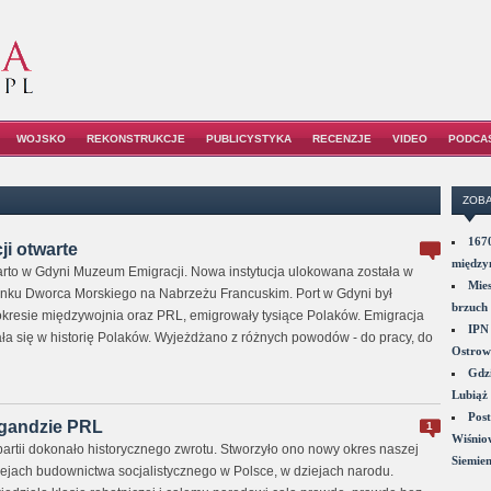
WOJSKO
REKONSTRUKCJE
PUBLICYSTYKA
RECENZJE
VIDEO
PODCA
ZOBA
1670
i otwarte
między
rto w Gdyni Muzeum Emigracji. Nowa instytucja ulokowana została w
Mies
u Dworca Morskiego na Nabrzeżu Francuskim. Port w Gdyni był
brzuch 
okresie międzywojnia oraz PRL, emigrowały tysiące Polaków. Emigracja
IPN 
ała się w historię Polaków. Wyjeżdżano z różnych powodów - do pracy, do
Ostrowi
Gdzi
Lubiąż 
Post
gandzie PRL
1
Wiśniow
partii dokonało historycznego zwrotu. Stworzyło ono nowy okres naszej
Siemie
iejach budownictwa socjalistycznego w Polsce, w dziejach narodu.