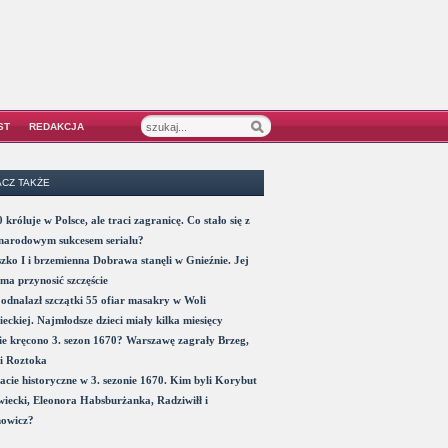
ST
REDAKCJA
CZ TAKŻE
 króluje w Polsce, ale traci zagranicę. Co stało się z
narodowym sukcesem serialu?
zko I i brzemienna Dobrawa stanęli w Gnieźnie. Jej
ma przynosić szczęście
odnalazł szczątki 55 ofiar masakry w Woli
eckiej. Najmłodsze dzieci miały kilka miesięcy
e kręcono 3. sezon 1670? Warszawę zagrały Brzeg,
i Roztoka
acie historyczne w 3. sezonie 1670. Kim byli Korybut
iecki, Eleonora Habsburżanka, Radziwiłł i
nowicz?