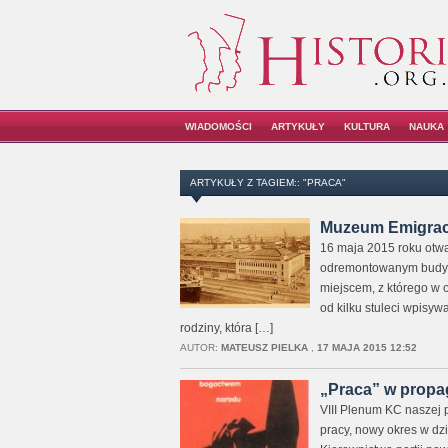
WIADOMOŚCI
ARTYKUŁY
KULTURA
NAUKA
ARTYKUŁY Z TAGIEM:: "PRACA"
Muzeum Emigracj
16 maja 2015 roku otwa
odremontowanym budynk
miejscem, z którego w 
od kilku stuleci wpisyw
rodziny, która […]
AUTOR:
MATEUSZ PIELKA
,
17 MAJA 2015 12:52
„Praca” w propa
VIII Plenum KC naszej 
pracy, nowy okres w dz