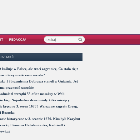
ST
REDAKCJA
CZ TAKŻE
 króluje w Polsce, ale traci zagranicę. Co stało się z
narodowym sukcesem serialu?
zko I i brzemienna Dobrawa stanęli w Gnieźnie. Jej
ma przynosić szczęście
odnalazł szczątki 55 ofiar masakry w Woli
eckiej. Najmłodsze dzieci miały kilka miesięcy
e kręcono 3. sezon 1670? Warszawę zagrały Brzeg,
i Roztoka
acie historyczne w 3. sezonie 1670. Kim byli Korybut
iecki, Eleonora Habsburżanka, Radziwiłł i
nowicz?