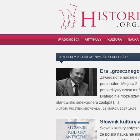
WIADOMOŚCI
ARTYKUŁY
KULTURA
NAUKA
ARTYKUŁY Z TAGIEM:: "RYSZARD KULESZA"
Era „grzecznego
Zawiedzione nadzieje n
personalne. Miejsca 5–8
perspektywy czasu możn
Dlatego nie może dziwi
stanowisku selekcjonera zastąpił […]
AUTOR:
WOJTEK MICYGAŁA
,
28 MARCA 2017 19:07
Słownik kultury 
Słownik kultury antycz
że polska nauka nie ma