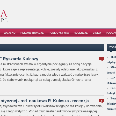
WOJSKO
REKONSTRUKCJE
PUBLICYSTYKA
RECENZJE
VIDEO
PODCA
ZOBA
1670
” Ryszarda Kuleszy
między
a mistrzostwach świata w Argentynie pociągnęły za sobą decyzje
Mies
, które zajęła reprezentacja Polski, zostały odebrane jako porażka i z
brzuch 
a faktycznie ocenić, iż kadra mogła wtedy walczyć o najwyższe laury.
IPN 
ć, że słaby wynik pociągnął za sobą dymisję Jacka Gmocha, a na
Ostrowi
Gdzi
Lubiąż 
Post
antycznej - red. naukowa R. Kulesza - recenzja
1
Wiśniow
nej Wydawnictwa Uniwersytetu Warszawskiego po raz kolejny udowadnia,
Siemie
 się czego wstydzić. Ponad trzydziestu naukowców (w przeważającej