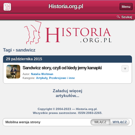
Historia.org.pl
Menu
Szukaj
Tagi › sandwicz
29 października 2015
Sandwicz story, czyli od kiedy jemy kanapki
Autor:
Natalia Woltman
Kategorie:
Artykuły
,
Przekrojowe i inne
Załaduj więcej
artykułów...
Copyright © 2004-2023 — Historia.org.pl.
Wszystkie prawa zastrzeżone. ISSN 2083-2265.
Mobilna wersja strony
WŁĄCZ
WYŁĄCZ