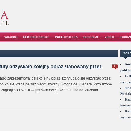
WOJSKO
REKONSTRUKCJE
PUBLICYSTYKA
RECENZJE
VIDEO
PODCA
ZOBA
Amba
tury odzyskało kolejny obraz zrabowany przez
1
polskim
1670
liński zaprezentował dziś kolejny obraz, który udało się odzyskać przez
nie zaw
 do Polski wraca pejzaż marynistyczny Simona de Vliegera „Wzburzone
Małp
y zaginął podczas II wojny światowej. Dzieło trafiło do Muzeum
Michał
Kazi
konstru
Kazi
wyprzed