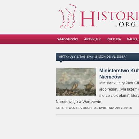
WIADOMOŚCI
ARTYKUŁY
KULTURA
NAUKA
ARTYKUŁY Z TAGIEM:: "SIMON DE VLIEGER"
Ministerstwo Kul
Niemców
Minister kultury Piotr G
jego resort. Tym razem
morze z okrętami”, któr
Narodowego w Warszawie.
AUTOR:
WOJTEK DUCH
,
21 KWIETNIA 2017 20:15