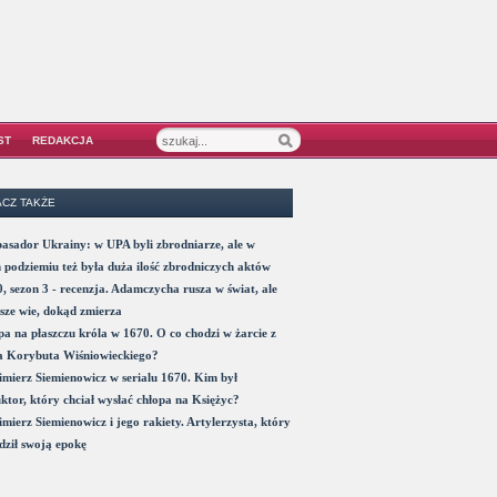
ST
REDAKCJA
CZ TAKŻE
sador Ukrainy: w UPA byli zbrodniarze, ale w
 podziemiu też była duża ilość zbrodniczych aktów
, sezon 3 - recenzja. Adamczycha rusza w świat, ale
sze wie, dokąd zmierza
a na płaszczu króla w 1670. O co chodzi w żarcie z
a Korybuta Wiśniowieckiego?
mierz Siemienowicz w serialu 1670. Kim był
ktor, który chciał wysłać chłopa na Księżyc?
mierz Siemienowicz i jego rakiety. Artylerzysta, który
ził swoją epokę