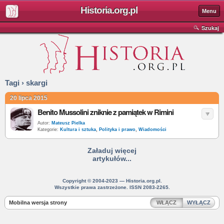
Historia.org.pl
Menu
Szukaj
Tagi › skargi
20 lipca 2015
Benito Mussolini zniknie z pamiątek w Rimini
Autor:
Mateusz Pielka
Kategorie:
Kultura i sztuka
,
Polityka i prawo
,
Wiadomości
Załaduj więcej
artykułów...
Copyright © 2004-2023 — Historia.org.pl.
Wszystkie prawa zastrzeżone. ISSN 2083-2265.
Mobilna wersja strony
WŁĄCZ
WYŁĄCZ