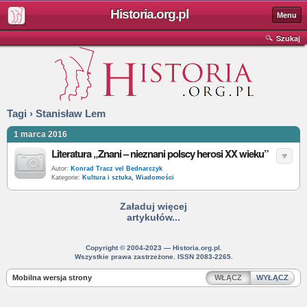
Historia.org.pl
Menu
Szukaj
Tagi › Stanisław Lem
1 marca 2016
Literatura „Znani – nieznani polscy herosi XX wieku”
Autor:
Konrad Tracz vel Bednarczyk
Kategorie:
Kultura i sztuka
,
Wiadomości
Załaduj więcej
artykułów...
Copyright © 2004-2023 — Historia.org.pl.
Wszystkie prawa zastrzeżone. ISSN 2083-2265.
Mobilna wersja strony
WŁĄCZ
WYŁĄCZ