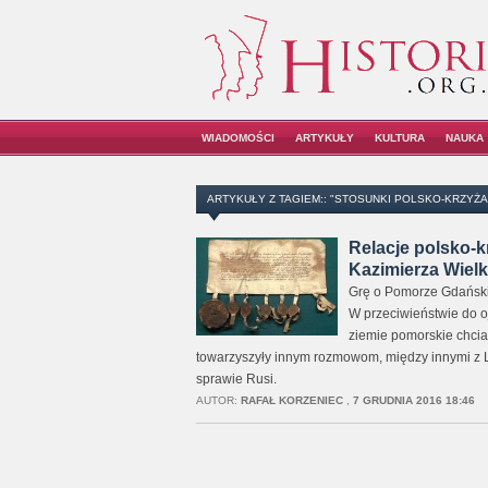
WIADOMOŚCI
ARTYKUŁY
KULTURA
NAUKA
ARTYKUŁY Z TAGIEM:: "STOSUNKI POLSKO-KRZYŻA
Relacje polsko-k
Kazimierza Wielk
Grę o Pomorze Gdańskie
W przeciwieństwie do o
ziemie pomorskie chcia
towarzyszyły innym rozmowom, między innymi z
sprawie Rusi.
AUTOR:
RAFAŁ KORZENIEC
,
7 GRUDNIA 2016 18:46