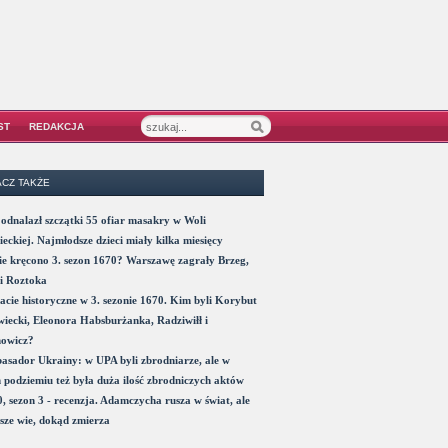
ST
REDAKCJA
CZ TAKŻE
odnalazł szczątki 55 ofiar masakry w Woli
eckiej. Najmłodsze dzieci miały kilka miesięcy
e kręcono 3. sezon 1670? Warszawę zagrały Brzeg,
i Roztoka
acie historyczne w 3. sezonie 1670. Kim byli Korybut
iecki, Eleonora Habsburżanka, Radziwiłł i
nowicz?
sador Ukrainy: w UPA byli zbrodniarze, ale w
 podziemiu też była duża ilość zbrodniczych aktów
, sezon 3 - recenzja. Adamczycha rusza w świat, ale
sze wie, dokąd zmierza