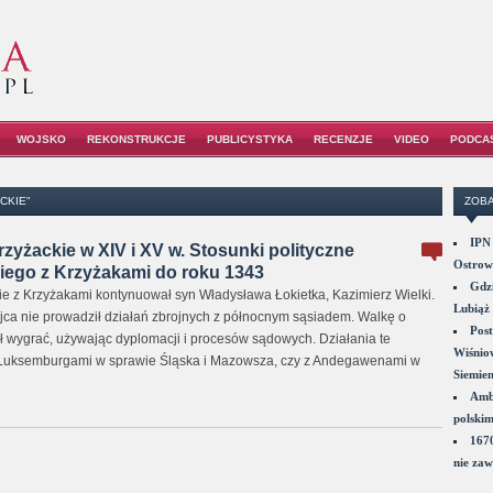
WOJSKO
REKONSTRUKCJE
PUBLICYSTYKA
RECENZJE
VIDEO
PODCA
CKIE"
ZOBA
IPN 
rzyżackie w XIV i XV w. Stosunki polityczne
Ostrowi
iego z Krzyżakami do roku 1343
Gdzi
 z Krzyżakami kontynuował syn Władysława Łokietka, Kazimierz Wielki.
Lubiąż 
jca nie prowadził działań zbrojnych z północnym sąsiadem. Walkę o
Post
ł wygrać, używając dyplomacji i procesów sądowych. Działania te
Wiśniow
 Luksemburgami w sprawie Śląska i Mazowsza, czy z Andegawenami w
Siemie
Amba
polskim
1670
nie zaw