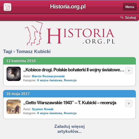
Historia.org.pl
Menu
Szukaj
Tagi › Tomasz Kubicki
13 kwietnia 2018
„Kobiece drogi. Polskie bohaterki II wojny światowej” – T. Kubicki – recenzja
Autor:
Marcin Rozmarynowski
Kategorie:
II wojna światowa
,
Recenzje
16 maja 2017
„Getto Warszawskie 1943” – T. Kubicki – recenzja
Autor:
Szymon Nowak
Kategorie:
II wojna światowa
,
Recenzje
Załaduj więcej
artykułów...