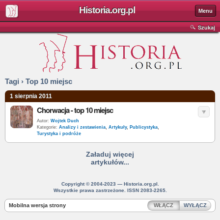
Historia.org.pl
Menu
Szukaj
Tagi › Top 10 miejsc
1 sierpnia 2011
Chorwacja - top 10 miejsc
Autor:
Wojtek Duch
Kategorie:
Analizy i zestawienia
,
Artykuły
,
Publicystyka
,
Turystyka i podróże
Załaduj więcej
artykułów...
Copyright © 2004-2023 — Historia.org.pl.
Wszystkie prawa zastrzeżone. ISSN 2083-2265.
Mobilna wersja strony
WŁĄCZ
WYŁĄCZ