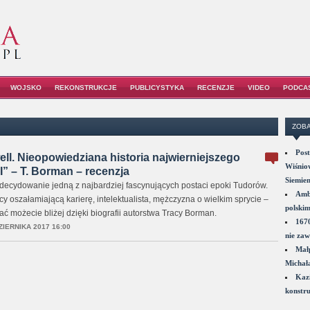
WOJSKO
REKONSTRUKCJE
PUBLICYSTYKA
RECENZJE
VIDEO
PODCA
ZOBA
Post
l. Nieopowiedziana historia najwierniejszego
Wiśniow
I” – T. Borman – recenzja
Siemie
ecydowanie jedną z najbardziej fascynujących postaci epoki Tudorów.
Amba
y oszałamiającą karierę, intelektualista, mężczyzna o wielkim sprycie –
polskim
nać możecie bliżej dzięki biografii autorstwa Tracy Borman.
1670
ZIERNIKA 2017 16:00
nie zaw
Małp
Michał
Kazi
konstru