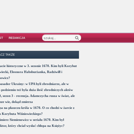
ST
REDAKCJA
CZ TAKŻE
acie historyczne w 3. sezonie 1670. Kim byli Korybut
iecki, Eleonora Habsburżanka, Radziwiłł i
nowicz?
sador Ukrainy: w UPA byli zbrodniarze, ale w
 podziemiu też była duża ilość zbrodniczych aktów
, sezon 3 - recenzja. Adamczycha rusza w świat, ale
sze wie, dokąd zmierza
a na płaszczu króla w 1670. O co chodzi w żarcie z
a Korybuta Wiśniowieckiego?
mierz Siemienowicz w serialu 1670. Kim był
ktor, który chciał wysłać chłopa na Księżyc?