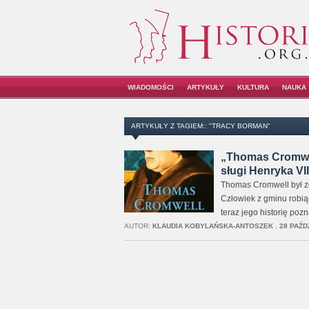
WIADOMOŚCI
ARTYKUŁY
KULTURA
NAUKA
ARTYKUŁY Z TAGIEM:: "TRACY BORMAN"
„Thomas Cromwel
sługi Henryka VII
Thomas Cromwell był zd
Człowiek z gminu robiąc
teraz jego historię poz
AUTOR:
KLAUDIA KOBYLAŃSKA-ANTOSZEK
,
28 PAŹD