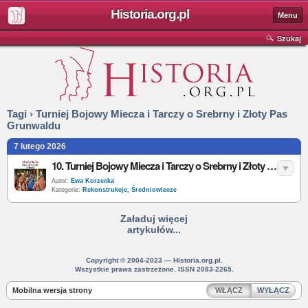
Historia.org.pl
Menu
Szukaj
Tagi › Turniej Bojowy Miecza i Tarczy o Srebrny i Złoty Pas
Grunwaldu
7 lutego 2026
10. Turniej Bojowy Miecza i Tarczy o Srebrny i Złoty Pas Grunwaldu - data, program, bilety
Autor:
Ewa Korzecka
Kategorie:
Rekonstrukcje
,
Średniowiecze
Załaduj więcej
artykułów...
Copyright © 2004-2023 — Historia.org.pl.
Wszystkie prawa zastrzeżone. ISSN 2083-2265.
Mobilna wersja strony
WŁĄCZ
WYŁĄCZ