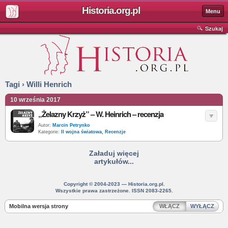
Historia.org.pl
Menu
Szukaj
Tagi › Willi Henrich
10 września 2017
„Żelazny Krzyż” – W. Heinrich – recenzja
Autor:
Marcin Petrynko
Kategorie:
II wojna światowa
,
Recenzje
Załaduj więcej
artykułów...
Copyright © 2004-2023 — Historia.org.pl.
Wszystkie prawa zastrzeżone. ISSN 2083-2265.
Mobilna wersja strony
WŁĄCZ
WYŁĄCZ