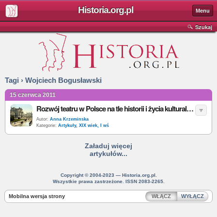
Historia.org.pl
Menu
Szukaj
Tagi › Wojciech Bogusławski
15 czerwca 2011
Rozwój teatru w Polsce na tle historii i życia kulturalnego Warszawy i Krakowa w I połowie XIX w.
Autor:
Anna Krzeminska
Kategorie:
Artykuły
,
XIX wiek, I wś
Załaduj więcej
artykułów...
Copyright © 2004-2023 — Historia.org.pl.
Wszystkie prawa zastrzeżone. ISSN 2083-2265.
Mobilna wersja strony
WŁĄCZ
WYŁĄCZ