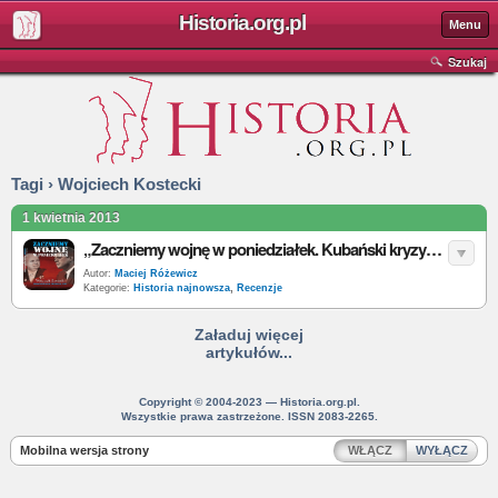
Historia.org.pl
Menu
Szukaj
Tagi › Wojciech Kostecki
1 kwietnia 2013
„Zaczniemy wojnę w poniedziałek. Kubański kryzys rakietowy 1962” – W. Kostecki - recenzja
Autor:
Maciej Różewicz
Kategorie:
Historia najnowsza
,
Recenzje
Załaduj więcej
artykułów...
Copyright © 2004-2023 — Historia.org.pl.
Wszystkie prawa zastrzeżone. ISSN 2083-2265.
Mobilna wersja strony
WŁĄCZ
WYŁĄCZ