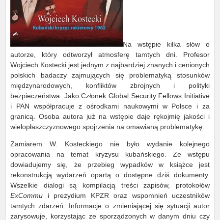
Na wstępie kilka słów o
autorze, który odtworzył atmosferę tamtych dni. Profesor
Wojciech Kostecki jest jednym z najbardziej znanych i cenionych
polskich badaczy zajmujących się problematyką stosunków
międzynarodowych, konfliktów zbrojnych i polityki
bezpieczeństwa. Jako Członek Global Security Fellows Initiative
i PAN współpracuje z ośrodkami naukowymi w Polsce i za
granicą. Osoba autora już na wstępie daje rękojmię jakości i
wielopłaszczyznowego spojrzenia na omawianą problematykę.
Zamiarem W. Kosteckiego nie było wydanie kolejnego
opracowania na temat kryzysu kubańskiego. Ze wstępu
dowiadujemy się, że przebieg wypadków w książce jest
rekonstrukcją wydarzeń opartą o dostępne dziś dokumenty.
Wszelkie dialogi są kompilacją treści zapisów, protokołów
ExCommu
i prezydium KPZR oraz wspomnień uczestników
tamtych zdarzeń. Informacje o zmieniającej się sytuacji autor
zarysowuje, korzystając ze sporządzonych w danym dniu czy