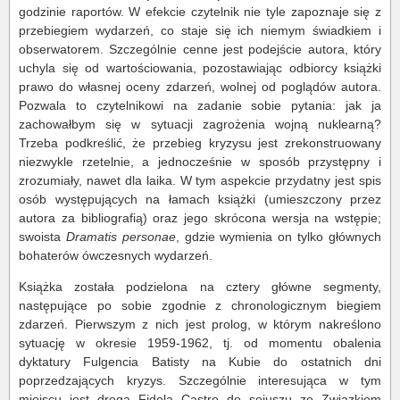
godzinie raportów. W efekcie czytelnik nie tyle zapoznaje się z
przebiegiem wydarzeń, co staje się ich niemym świadkiem i
obserwatorem. Szczególnie cenne jest podejście autora, który
uchyla się od wartościowania, pozostawiając odbiorcy książki
prawo do własnej oceny zdarzeń, wolnej od poglądów autora.
Pozwala to czytelnikowi na zadanie sobie pytania: jak ja
zachowałbym się w sytuacji zagrożenia wojną nuklearną?
Trzeba podkreślić, że przebieg kryzysu jest zrekonstruowany
niezwykle rzetelnie, a jednocześnie w sposób przystępny i
zrozumiały, nawet dla laika. W tym aspekcie przydatny jest spis
osób występujących na łamach książki (umieszczony przez
autora za bibliografią) oraz jego skrócona wersja na wstępie;
swoista
Dramatis personae
,
gdzie wymienia on tylko głównych
bohaterów ówczesnych wydarzeń.
Książka została podzielona na cztery główne segmenty,
następujące po sobie zgodnie z chronologicznym biegiem
zdarzeń. Pierwszym z nich jest prolog, w którym nakreślono
sytuację w okresie 1959-1962, tj. od momentu obalenia
dyktatury Fulgencia Batisty na Kubie do ostatnich dni
poprzedzających kryzys. Szczególnie interesująca w tym
miejscu jest droga Fidela Castro do sojuszu ze Związkiem