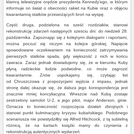
klamrą telewizyjne orędzie prezydenta Kennedy’ego, w którym
informuje on świat o obecności rakiet na Kubie oraz o objęciu
kwarantanną statków przewożących broń na wyspę.
Część druga, podzielona na sześć rozdziałów, stanowi
rekonstrukcję zdarzeń następnych sześciu dni: do niedzieli 28.
października. Zapoznając się z kolejnymi dialogami i raportami,
można poczuć się niczym na kolejce górskiej. Napięcie
spowodowane oczekiwaniem na konieczność zatrzymywania
pierwszych statków spada, gdy większość z nich w końcu
zawraca. Zaraz jednak dowiadujemy się, że w kierunku Kuby
płyną radzieckie łodzie podwodne, co może zagrozić
kwarantannie. Znów uspokajamy się, czytając list
od Chruszczowa z propozycjami wyjścia z impasu, jednak
stronę dalej okazuje się, że dalsza jego korespondencja jest
znacznie mniej koncyliacyjna. Wreszcie nad Kubą zostaje
zestrzelony samolot U-2, a jego pilot, major Anderson, ginie.
Oznacza to konieczność rozpoczęcia działań zbrojnych i
stanowi punkt kulminacyjny kryzysu kubańskiego. Podobnego
scenariusza nie powstydziłby się Alfred Hitchcock, z tą subtelną
różnicą, że na kartach książki mamy do czynienia z
rekonstrukcją autentycznych wydarzeń.