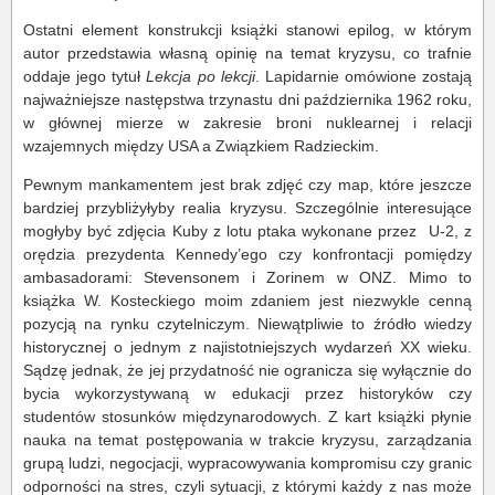
Ostatni element konstrukcji książki stanowi epilog, w którym
autor przedstawia własną opinię na temat kryzysu, co trafnie
oddaje jego tytuł
Lekcja po lekcji
. Lapidarnie omówione zostają
najważniejsze następstwa trzynastu dni października 1962 roku,
w głównej mierze w zakresie broni nuklearnej i relacji
wzajemnych między USA a Związkiem Radzieckim.
Pewnym mankamentem jest brak zdjęć czy map, które jeszcze
bardziej przybliżyłyby realia kryzysu. Szczególnie interesujące
mogłyby być zdjęcia Kuby z lotu ptaka wykonane przez U-2, z
orędzia prezydenta Kennedy’ego czy konfrontacji pomiędzy
ambasadorami: Stevensonem i Zorinem w ONZ. Mimo to
książka W. Kosteckiego moim zdaniem jest niezwykle cenną
pozycją na rynku czytelniczym. Niewątpliwie to źródło wiedzy
historycznej o jednym z najistotniejszych wydarzeń XX wieku.
Sądzę jednak, że jej przydatność nie ogranicza się wyłącznie do
bycia wykorzystywaną w edukacji przez historyków czy
studentów stosunków międzynarodowych. Z kart książki płynie
nauka na temat postępowania w trakcie kryzysu, zarządzania
grupą ludzi, negocjacji, wypracowywania kompromisu czy granic
odporności na stres, czyli sytuacji, z którymi każdy z nas może