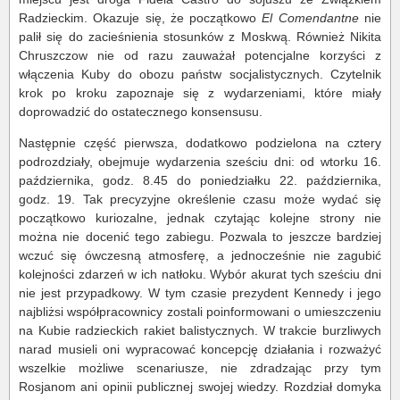
Radzieckim. Okazuje się, że początkowo
El
Comendantne
nie
palił się do zacieśnienia stosunków z Moskwą. Również Nikita
Chruszczow nie od razu zauważał potencjalne korzyści z
włączenia Kuby do obozu państw socjalistycznych. Czytelnik
krok po kroku zapoznaje się z wydarzeniami, które miały
doprowadzić do ostatecznego konsensusu.
Następnie część pierwsza, dodatkowo podzielona na cztery
podrozdziały, obejmuje wydarzenia sześciu dni: od wtorku 16.
października, godz. 8.45 do poniedziałku 22. października,
godz. 19. Tak precyzyjne określenie czasu może wydać się
początkowo kuriozalne, jednak czytając kolejne strony nie
można nie docenić tego zabiegu. Pozwala to jeszcze bardziej
wczuć się ówczesną atmosferę, a jednocześnie nie zagubić
kolejności zdarzeń w ich natłoku. Wybór akurat tych sześciu dni
nie jest przypadkowy. W tym czasie prezydent Kennedy i jego
najbliżsi współpracownicy zostali poinformowani o umieszczeniu
na Kubie radzieckich rakiet balistycznych. W trakcie burzliwych
narad musieli oni wypracować koncepcję działania i rozważyć
wszelkie możliwe scenariusze, nie zdradzając przy tym
Rosjanom ani opinii publicznej swojej wiedzy. Rozdział domyka