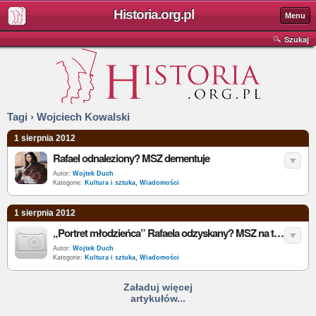
Historia.org.pl
Menu
Szukaj
Tagi › Wojciech Kowalski
1 sierpnia 2012
Rafael odnaleziony? MSZ dementuje
Autor:
Wojtek Duch
Kategorie:
Kultura i sztuka
,
Wiadomości
1 sierpnia 2012
„Portret młodzieńca” Rafaela odzyskany? MSZ na tropie
Autor:
Wojtek Duch
Kategorie:
Kultura i sztuka
,
Wiadomości
Załaduj więcej
artykułów...