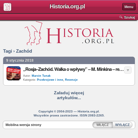
Historia.org.pl
Menu
Szukaj
Tagi › Zachód
9 stycznia 2018
„Rosja–Zachód. Walka o wpływy” – M. Minkina – recenzja
Autor:
Marcin Tunak
Kategorie:
Przekrojowe i inne
,
Recenzje
Załaduj więcej
artykułów...
Copyright © 2004-2023 — Historia.org.pl.
Wszystkie prawa zastrzeżone. ISSN 2083-2265.
Mobilna wersja strony
WŁĄCZ
WYŁĄCZ