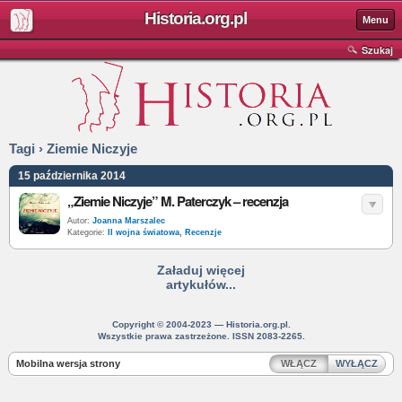
Historia.org.pl
Menu
Szukaj
Tagi › Ziemie Niczyje
15 października 2014
„Ziemie Niczyje” M. Paterczyk – recenzja
Autor:
Joanna Marszalec
Kategorie:
II wojna światowa
,
Recenzje
Załaduj więcej
artykułów...
Copyright © 2004-2023 — Historia.org.pl.
Wszystkie prawa zastrzeżone. ISSN 2083-2265.
Mobilna wersja strony
WŁĄCZ
WYŁĄCZ