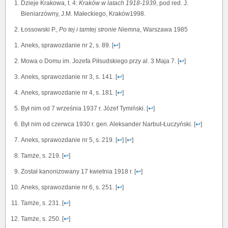
Dzieje Krakowa, t. 4:
Kraków w
latach 1918-1939
, pod red. J.
Bieniarzówny, J.M. Małeckiego, Kraków1998.
Łossowski P.,
Po tej i tamtej stronie Niemna
, Warszawa 1985
Aneks, sprawozdanie nr 2, s. 89. [
↩
]
Mowa o Domu im. Jozefa Piłsudskiego przy al. 3 Maja 7. [
↩
]
Aneks, sprawozdanie nr 3, s. 141. [
↩
]
Aneks, sprawozdanie nr 4, s. 181. [
↩
]
Był nim od 7 września 1937 r. Józef Tymiński. [
↩
]
Był nim od czerwca 1930 r. gen. Aleksander Narbut-Łuczyński. [
↩
]
Aneks, sprawozdanie nr 5, s. 219. [
↩
] [
↩
]
Tamże, s. 219. [
↩
]
Został kanonizowany 17 kwietnia 1918 r. [
↩
]
Aneks, sprawozdanie nr 6, s. 251. [
↩
]
Tamże, s. 231. [
↩
]
Tamże, s. 250. [
↩
]