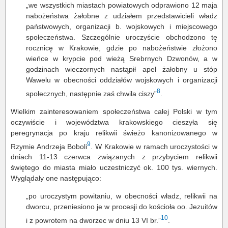
„we wszystkich miastach powiatowych odprawiono 12 maja
nabożeństwa żałobne z udziałem przedstawicieli władz
państwowych, organizacji b. wojskowych i miejscowego
społeczeństwa. Szczególnie uroczyście obchodzono tę
rocznicę w Krakowie, gdzie po nabożeństwie złożono
wieńce w krypcie pod wieżą Srebrnych Dzwonów, a w
godzinach wieczornych nastąpił apel żałobny u stóp
Wawelu w obecności oddziałów wojskowych i organizacji
8
społecznych, następnie zaś chwila ciszy”
.
Wielkim zainteresowaniem społeczeństwa całej Polski w tym
oczywiście i województwa krakowskiego cieszyła się
peregrynacja po kraju relikwii świeżo kanonizowanego w
9
Rzymie Andrzeja Boboli
. W Krakowie w ramach uroczystości w
dniach 11-13 czerwca związanych z przybyciem relikwii
świętego do miasta miało uczestniczyć ok. 100 tys. wiernych.
Wyglądały one następująco:
„po uroczystym powitaniu, w obecności władz, relikwii na
dworcu, przeniesiono je w procesji do kościoła oo. Jezuitów
10
i z powrotem na dworzec w dniu 13 VI br.”
.