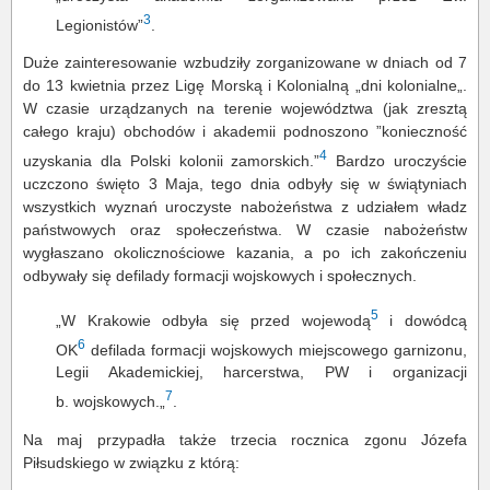
3
Legionistów”
.
Duże zainteresowanie wzbudziły zorganizowane w dniach od 7
do 13 kwietnia przez Ligę Morską i Kolonialną „dni kolonialne„.
W czasie urządzanych na terenie województwa (jak zresztą
całego kraju) obchodów i akademii podnoszono ”konieczność
4
uzyskania dla Polski kolonii zamorskich.”
Bardzo uroczyście
uczczono święto 3 Maja, tego dnia odbyły się w świątyniach
wszystkich wyznań uroczyste nabożeństwa z udziałem władz
państwowych oraz społeczeństwa. W czasie nabożeństw
wygłaszano okolicznościowe kazania, a po ich zakończeniu
odbywały się defilady formacji wojskowych i społecznych.
5
„W Krakowie odbyła się przed wojewodą
i dowódcą
6
OK
defilada formacji wojskowych miejscowego garnizonu,
Legii Akademickiej, harcerstwa, PW i organizacji
7
b. wojskowych.„
.
Na maj przypadła także trzecia rocznica zgonu Józefa
Piłsudskiego w związku z którą: