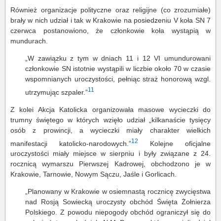
Również organizacje polityczne oraz religijne (co zrozumiałe)
brały w nich udział i tak w Krakowie na posiedzeniu V koła SN 7
czerwca postanowiono, że członkowie koła wystąpią w
mundurach.
„W zawiązku z tym w dniach 11 i 12 VI umundurowani
członkowie SN istotnie wystąpili w liczbie około 70 w czasie
wspomnianych uroczystości, pełniąc straż honorową wzgl.
11
utrzymując szpaler.”
Z kolei Akcja Katolicka organizowała masowe wycieczki do
trumny świętego w których wzięło udział „kilkanaście tysięcy
osób z prowincji, a wycieczki miały charakter wielkich
12
manifestacji katolicko-narodowych.”
Kolejne oficjalne
uroczystości miały miejsce w sierpniu i były związane z 24.
rocznicą wymarszu Pierwszej Kadrowej, obchodzono je w
Krakowie, Tarnowie, Nowym Sączu, Jaśle i Gorlicach.
„Planowany w Krakowie w osiemnastą rocznicę zwycięstwa
nad Rosją Sowiecką uroczysty obchód Święta Żołnierza
Polskiego. Z powodu niepogody obchód ograniczył się do