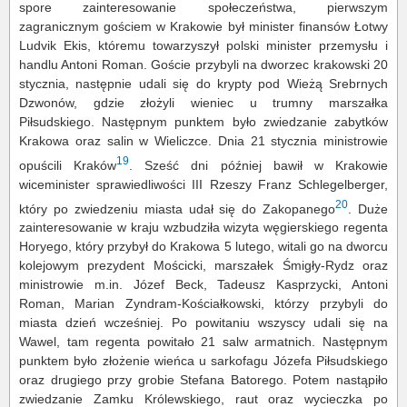
spore zainteresowanie społeczeństwa, pierwszym
zagranicznym gościem w Krakowie był minister finansów Łotwy
Ludvik Ekis, któremu towarzyszył polski minister przemysłu i
handlu Antoni Roman. Goście przybyli na dworzec krakowski 20
stycznia, następnie udali się do krypty pod Wieżą Srebrnych
Dzwonów, gdzie złożyli wieniec u trumny marszałka
Piłsudskiego. Następnym punktem było zwiedzanie zabytków
Krakowa oraz salin w Wieliczce. Dnia 21 stycznia ministrowie
19
opuścili Kraków
. Sześć dni później bawił w Krakowie
wiceminister sprawiedliwości III Rzeszy Franz Schlegelberger,
20
który po zwiedzeniu miasta udał się do Zakopanego
. Duże
zainteresowanie w kraju wzbudziła wizyta węgierskiego regenta
Horyego, który przybył do Krakowa 5 lutego, witali go na dworcu
kolejowym prezydent Mościcki, marszałek Śmigły-Rydz oraz
ministrowie m.in. Józef Beck, Tadeusz Kasprzycki, Antoni
Roman, Marian Zyndram-Kościałkowski, którzy przybyli do
miasta dzień wcześniej. Po powitaniu wszyscy udali się na
Wawel, tam regenta powitało 21 salw armatnich. Następnym
punktem było złożenie wieńca u sarkofagu Józefa Piłsudskiego
oraz drugiego przy grobie Stefana Batorego. Potem nastąpiło
zwiedzanie Zamku Królewskiego, raut oraz wycieczka po