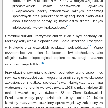
nabożeństwa w kościele N.M. Panny, w którym wzięli udział
przedstawiciele władz państwowych, cywilnych
i wojskowych, poczty sztandarowe różnych organizacji
społecznych oraz publiczność w łącznej ilości około 3500
osób. Obchody te odbyły się natomiast w szeregu innych
13
miejscowości wojew. krakowskiego.”
.
Ostatnimi dużymi uroczystościami w 1938 r. były obchody 20.
rocznicy odzyskania niepodległości, które uczczono uroczyście
14
w Krakowie oraz wszystkich powiatach województwa
. Warto
przypomnieć, że dzień 11 listopada był obchodzony jako
oficjalne święto niepodległości dopiero po raz drugi i zarazem
15
ostatni w dziejach II RP
.
Przy okazji omawiania oficjalnych obchodów warto wspomnieć
również o uroczystościach wręczania armii sprzętu wojskowego
zakupionego z datków społeczeństwa. Największe tego typu
wydarzenie na terenie województwa w 1938 r. miało miejsce 26
maja i wiązało się ze świętem 22 pp Ziemi Krakowskiej.
Przekazano wtedy przy udziale ok. 10 tys. osób 22 ciężkie
karabiny maszynowe oraz inny sprzęt wojskowy zakupiony za
pieniądze zebrane przez mieszkańców powiatu krakowskiego.