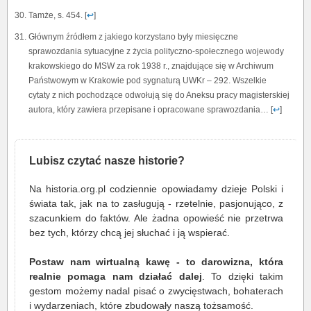
Tamże, s. 454. [
↩
]
Głównym źródłem z jakiego korzystano były miesięczne
sprawozdania sytuacyjne z życia polityczno-społecznego wojewody
krakowskiego do MSW za rok 1938 r., znajdujące się w Archiwum
Państwowym w Krakowie pod sygnaturą UWKr – 292. Wszelkie
cytaty z nich pochodzące odwołują się do Aneksu pracy magisterskiej
autora, który zawiera przepisane i opracowane sprawozdania… [
↩
]
Lubisz czytać nasze historie?
Na historia.org.pl codziennie opowiadamy dzieje Polski i
świata tak, jak na to zasługują - rzetelnie, pasjonująco, z
szacunkiem do faktów. Ale żadna opowieść nie przetrwa
bez tych, którzy chcą jej słuchać i ją wspierać.
Postaw nam wirtualną kawę - to darowizna, która
realnie pomaga nam działać dalej
. To dzięki takim
gestom możemy nadal pisać o zwycięstwach, bohaterach
i wydarzeniach, które zbudowały naszą tożsamość.