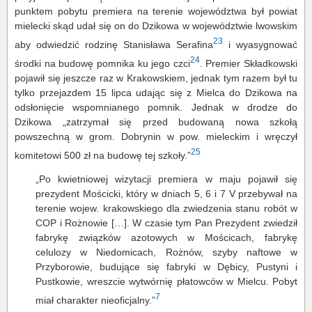
punktem pobytu premiera na terenie województwa był powiat
mielecki skąd udał się on do Dzikowa w województwie lwowskim
23
aby odwiedzić rodzinę Stanisława Serafina
i wyasygnować
24
środki na budowę pomnika ku jego czci
. Premier Składkowski
pojawił się jeszcze raz w Krakowskiem, jednak tym razem był tu
tylko przejazdem 15 lipca udając się z Mielca do Dzikowa na
odsłonięcie wspomnianego pomnik. Jednak w drodze do
Dzikowa „zatrzymał się przed budowaną nowa szkołą
powszechną w grom. Dobrynin w pow. mieleckim i wręczył
25
komitetowi 500 zł na budowę tej szkoły.”
„Po kwietniowej wizytacji premiera w maju pojawił się
prezydent Mościcki, który w dniach 5, 6 i 7 V przebywał na
terenie wojew. krakowskiego dla zwiedzenia stanu robót w
COP i Rożnowie […]. W czasie tym Pan Prezydent zwiedził
fabrykę związków azotowych w Mościcach, fabrykę
celulozy w Niedomicach, Rożnów, szyby naftowe w
Przyborowie, budujące się fabryki w Dębicy, Pustyni i
Pustkowie, wreszcie wytwórnię płatowców w Mielcu. Pobyt
7
miał charakter nieoficjalny.”