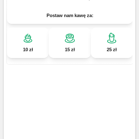
Postaw nam kawę za:
10 zł
15 zł
25 zł