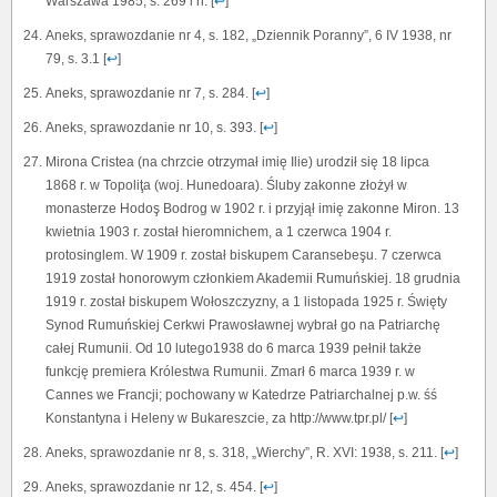
Warszawa 1985, s. 269 i n. [
↩
]
Aneks, sprawozdanie nr 4, s. 182, „Dziennik Poranny”, 6 IV 1938, nr
79, s. 3.1 [
↩
]
Aneks, sprawozdanie nr 7, s. 284. [
↩
]
Aneks, sprawozdanie nr 10, s. 393. [
↩
]
Mirona Cristea (na chrzcie otrzymał imię Ilie) urodził się 18 lipca
1868 r. w Topoliţa (woj. Hunedoara). Śluby zakonne złożył w
monasterze Hodoş Bodrog w 1902 r. i przyjął imię zakonne Miron. 13
kwietnia 1903 r. został hieromnichem, a 1 czerwca 1904 r.
protosinglem. W 1909 r. został biskupem Caransebeşu. 7 czerwca
1919 został honorowym członkiem Akademii Rumuńskiej. 18 grudnia
1919 r. został biskupem Wołoszczyzny, a 1 listopada 1925 r. Święty
Synod Rumuńskiej Cerkwi Prawosławnej wybrał go na Patriarchę
całej Rumunii. Od 10 lutego1938 do 6 marca 1939 pełnił także
funkcję premiera Królestwa Rumunii. Zmarł 6 marca 1939 r. w
Cannes we Francji; pochowany w Katedrze Patriarchalnej p.w. śś
Konstantyna i Heleny w Bukareszcie, za http://www.tpr.pl/ [
↩
]
Aneks, sprawozdanie nr 8, s. 318, „Wierchy”, R. XVI: 1938, s. 211. [
↩
]
Aneks, sprawozdanie nr 12, s. 454. [
↩
]