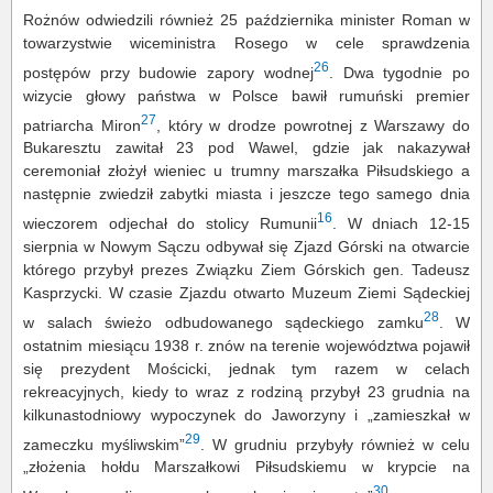
Rożnów odwiedzili również 25 października minister Roman w
towarzystwie wiceministra Rosego w cele sprawdzenia
26
postępów przy budowie zapory wodnej
. Dwa tygodnie po
wizycie głowy państwa w Polsce bawił rumuński premier
27
patriarcha Miron
, który w drodze powrotnej z Warszawy do
Bukaresztu zawitał 23 pod Wawel, gdzie jak nakazywał
ceremoniał złożył wieniec u trumny marszałka Piłsudskiego a
następnie zwiedził zabytki miasta i jeszcze tego samego dnia
16
wieczorem odjechał do stolicy Rumunii
. W dniach 12-15
sierpnia w Nowym Sączu odbywał się Zjazd Górski na otwarcie
którego przybył prezes Związku Ziem Górskich gen. Tadeusz
Kasprzycki. W czasie Zjazdu otwarto Muzeum Ziemi Sądeckiej
28
w salach świeżo odbudowanego sądeckiego zamku
. W
ostatnim miesiącu 1938 r. znów na terenie województwa pojawił
się prezydent Mościcki, jednak tym razem w celach
rekreacyjnych, kiedy to wraz z rodziną przybył 23 grudnia na
kilkunastodniowy wypoczynek do Jaworzyny i „zamieszkał w
29
zameczku myśliwskim”
. W grudniu przybyły również w celu
„złożenia hołdu Marszałkowi Piłsudskiemu w krypcie na
30