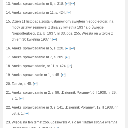
Aneks, sprawozdanie nr 8, s. 318. [
↩
] [
↩
]
Aneks, sprawozdania nr 11, s. 424. [
↩
]
Dzień 11 listopada został ustanowiony świętem niepodległości na
mocy ustawy sejmowej z dnia 23 kwietnia 1937 r. o Święcie
Niepodległości. Dz. U. 1937, nr 33, poz. 255. Weszła on w życie z
dniem 30 kwietnia 1937 r. [
↩
]
Aneks, sprawozdanie nr 5, s. 220. [
↩
] [
↩
]
Aneks, sprawozdanie nr 7, s. 285. [
↩
]
Aneks, sprawozdanie, nr 11, s. 424. [
↩
]
Aneks, sprawdzanie nr 1, s. 45. [
↩
]
Tamże, s. 45. [
↩
]
Aneks, sprawdzanie nr 2, s. 89, „Dziennik Poranny”, 6 II 1938, nr 29,
s. 1. [
↩
]
Aneks, sprawozdanie nr 3, s. 141, „Dziennik Poranny”, 12 III 1938, nr
58, s. 1. [
↩
]
Więcej na ten temat zob. Łossowski P.,
Po tej i tamtej stronie Niemna
,