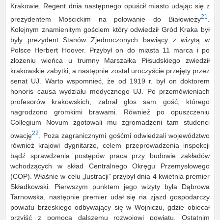
Krakowie. Regent dnia następnego opuścił miasto udając się z
21
prezydentem Mościckim na polowanie do Białowieży
.
Kolejnym znamienitym gościem który odwiedził Gród Kraka był
były prezydent Stanów Zjednoczonych bawiący z wizytą w
Polsce Herbert Hoover. Przybył on do miasta 11 marca i po
złożeniu wieńca u trumny Marszałka Piłsudskiego zwiedził
krakowskie zabytki, a następnie został uroczyście przejęty przez
senat UJ. Warto wspomnieć, że od 1919 r. był on doktorem
honoris causa wydziału medycznego UJ. Po przemówieniach
profesorów krakowskich, zabrał głos sam gość, którego
nagrodzono gromkimi brawami. Również po opuszczeniu
Collegium Novum zgotowali mu zgromadzeni tam studenci
22
owację
. Poza zagranicznymi gośćmi odwiedzali województwo
również krajowi dygnitarze, celem przeprowadzenia inspekcji
bądź sprawdzenia postępów praca przy budowie zakładów
wchodzących w skład Centralnego Okręgu Przemysłowego
(COP). Właśnie w celu „lustracji” przybył dnia 4 kwietnia premier
Składkowski. Pierwszym punktem jego wizyty była Dąbrowa
Tarnowska, następnie premier udał się na zjazd gospodarczy
powiatu brzeskiego odbywający się w Wojniczu, gdzie obiecał
przyjść z pomocą dalszemu rozwojowi powiatu. Ostatnim