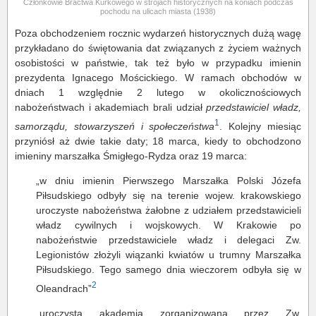
Członkowie Bractwa Kurkowego w strojach historycznych na koniach podczas
pochodu na ulicach miasta (1938)
Poza obchodzeniem rocznic wydarzeń historycznych dużą wagę
przykładano do świętowania dat związanych z życiem ważnych
osobistości w państwie, tak też było w przypadku imienin
prezydenta Ignacego Mościckiego. W ramach obchodów w
dniach 1 względnie 2 lutego w okolicznościowych
nabożeństwach i akademiach brali udział
przedstawiciel władz,
1
samorządu, stowarzyszeń i społeczeństwa
. Kolejny miesiąc
przyniósł aż dwie takie daty; 18 marca, kiedy to obchodzono
imieniny marszałka Śmigłego-Rydza oraz 19 marca:
„w dniu imienin Pierwszego Marszałka Polski Józefa
Piłsudskiego odbyły się na terenie wojew. krakowskiego
uroczyste nabożeństwa żałobne z udziałem przedstawicieli
władz cywilnych i wojskowych. W Krakowie po
nabożeństwie przedstawiciele władz i delegaci Zw.
Legionistów złożyli wiązanki kwiatów u trumny Marszałka
Piłsudskiego. Tego samego dnia wieczorem odbyła się w
2
Oleandrach”
„uroczysta akademia zorganizowana przez Zw.