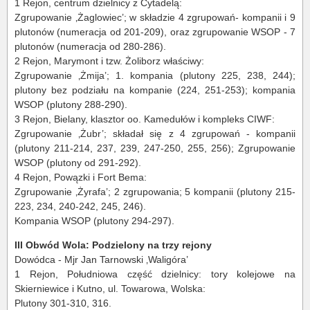
1 Rejon, centrum dzielnicy z Cytadelą:
Zgrupowanie ‚Żaglowiec’; w składzie 4 zgrupowań- kompanii i 9
plutonów (numeracja od 201-209), oraz zgrupowanie WSOP - 7
plutonów (numeracja od 280-286).
2 Rejon, Marymont i tzw. Żoliborz właściwy:
Zgrupowanie ‚Żmija’; 1. kompania (plutony 225, 238, 244);
plutony bez podziału na kompanie (224, 251-253); kompania
WSOP (plutony 288-290).
3 Rejon, Bielany, klasztor oo. Kamedułów i kompleks CIWF:
Zgrupowanie ‚Żubr’; składał się z 4 zgrupowań - kompanii
(plutony 211-214, 237, 239, 247-250, 255, 256); Zgrupowanie
WSOP (plutony od 291-292).
4 Rejon, Powązki i Fort Bema:
Zgrupowanie ‚Żyrafa’; 2 zgrupowania; 5 kompanii (plutony 215-
223, 234, 240-242, 245, 246).
Kompania WSOP (plutony 294-297).
III Obwód Wola: Podzielony na trzy rejony
Dowódca - Mjr Jan Tarnowski ‚Waligóra’
1 Rejon, Południowa część dzielnicy: tory kolejowe na
Skierniewice i Kutno, ul. Towarowa, Wolska:
Plutony 301-310, 316.