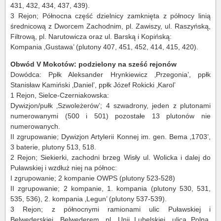
431, 432, 434, 437, 439).
3 Rejon; Północna część dzielnicy zamknięta z północy linią
średnicową z Dworcem Zachodnim, pl. Zawiszy, ul. Raszyńską,
Filtrową, pl. Narutowicza oraz ul. Barską i Kopińską:
Kompania ‚Gustawa’ (plutony 407, 451, 452, 414, 415, 420).
Obwód V Mokotów: podzielony na sześć rejonów
Dowódca: Ppłk Aleksander Hrynkiewicz ‚Przegonia’, ppłk
Stanisław Kamiński ‚Daniel’, ppłk Józef Rokicki ‚Karol’
1 Rejon, Sielce-Czerniakowska:
Dywizjon/pułk ‚Szwoleżerów’; 4 szwadrony, jeden z plutonami
numerowanymi (500 i 501) pozostałe 13 plutonów nie
numerowanych.
II zgrupowanie; Dywizjon Artylerii Konnej im. gen. Bema ‚1703’,
3 baterie, plutony 513, 518.
2 Rejon; Siekierki, zachodni brzeg Wisły ul. Wolicka i dalej do
Puławskiej i wzdłuż niej na północ:
I zgrupowanie; 2 kompanie OWPS (plutony 523-528)
II zgrupowanie; 2 kompanie, 1. kompania (plutony 530, 531,
535, 536), 2. kompania ‚Legun’ (plutony 537-539).
3 Rejon; z północnymi ramionami ulic Puławskiej i
Belwederskiej, Belwederem, pl. Unii Lubelskiej, ulicą Polną,