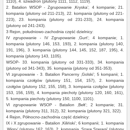
1110), 4. szwadron (plutony 1111, 1112, 1119).
2. Batalion WSOP - Zgrupowanie ‚Kryska’; 4 kompanie; 21.
kompania (plutony od 211-213), 22. kompania (plutony od 221-
223), 23. kompania (plutony od 231-233), 24. kompania
(plutony od 241-243).
3 Rejon, południowo-zachodnia część dzielnicy:
IV zgrupowanie - IV Zgrupowanie ‚Gurt’; 4 kompanie; 1.
kompania (plutony 146, 153, 193), 2. kompania (plutony 140,
191, 196), 3. kompania (plutony 144, 145, 152, 187, 195), 4.
kompania (plutony 143, 1105).
WSOP- 33. kompania (plutony od 331-333), 34. kompania
(plutony od 341-343), 35. kompania (plutony od 351-353).
VI zgrupowanie - 3. Batalion Pancerny ‚Golski’; 5 kompanii; 1.
kompania czołgów (plutony 151, 154, 157), 2. kompania
czołgów (plutony 152, 155, 158), 3. kompania czołgów (plutony
153, 156, 159), 4. kompania piechoty (plutony 120, 160, 161),
5. kompania piechoty (plutony 150, 1100, 1101).
VI zgrupowanie WSOP - Batalion ‚Bełt’; 2 kompanie; 31.
kompania (plutony 311, 312), 32. kompania (plutony 321, 322).
4 Rejon, Północno-zachodnia część dzielnicy:
IX i X zgrupowanie - Batalion ‚Kiliński’; 6 kompanii; 1. kompania
‚Wigry’ (plutony 162, 163), 2. kompania ‚Szare Szeregi’ (plutony