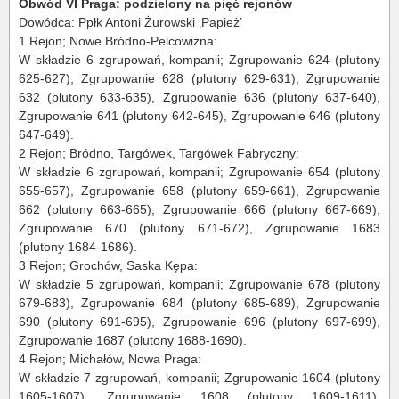
Obwód VI Praga: podzielony na pięć rejonów
Dowódca: Ppłk Antoni Żurowski ‚Papież’
1 Rejon; Nowe Bródno-Pelcowizna:
W składzie 6 zgrupowań, kompanii; Zgrupowanie 624 (plutony
625-627), Zgrupowanie 628 (plutony 629-631), Zgrupowanie
632 (plutony 633-635), Zgrupowanie 636 (plutony 637-640),
Zgrupowanie 641 (plutony 642-645), Zgrupowanie 646 (plutony
647-649).
2 Rejon; Bródno, Targówek, Targówek Fabryczny:
W składzie 6 zgrupowań, kompanii; Zgrupowanie 654 (plutony
655-657), Zgrupowanie 658 (plutony 659-661), Zgrupowanie
662 (plutony 663-665), Zgrupowanie 666 (plutony 667-669),
Zgrupowanie 670 (plutony 671-672), Zgrupowanie 1683
(plutony 1684-1686).
3 Rejon; Grochów, Saska Kępa:
W składzie 5 zgrupowań, kompanii; Zgrupowanie 678 (plutony
679-683), Zgrupowanie 684 (plutony 685-689), Zgrupowanie
690 (plutony 691-695), Zgrupowanie 696 (plutony 697-699),
Zgrupowanie 1687 (plutony 1688-1690).
4 Rejon; Michałów, Nowa Praga:
W składzie 7 zgrupowań, kompanii; Zgrupowanie 1604 (plutony
1605-1607), Zgrupowanie 1608 (plutony 1609-1611),