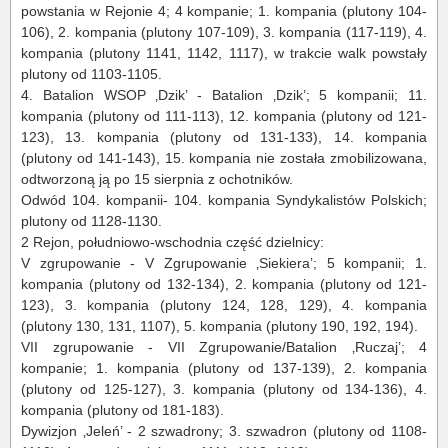
powstania w Rejonie 4; 4 kompanie; 1. kompania (plutony 104-
106), 2. kompania (plutony 107-109), 3. kompania (117-119), 4.
kompania (plutony 1141, 1142, 1117), w trakcie walk powstały
plutony od 1103-1105.
4. Batalion WSOP ‚Dzik’ - Batalion ‚Dzik’; 5 kompanii; 11.
kompania (plutony od 111-113), 12. kompania (plutony od 121-
123), 13. kompania (plutony od 131-133), 14. kompania
(plutony od 141-143), 15. kompania nie została zmobilizowana,
odtworzoną ją po 15 sierpnia z ochotników.
Odwód 104. kompanii- 104. kompania Syndykalistów Polskich;
plutony od 1128-1130.
2 Rejon, południowo-wschodnia część dzielnicy:
V zgrupowanie - V Zgrupowanie ‚Siekiera’; 5 kompanii; 1.
kompania (plutony od 132-134), 2. kompania (plutony od 121-
123), 3. kompania (plutony 124, 128, 129), 4. kompania
(plutony 130, 131, 1107), 5. kompania (plutony 190, 192, 194).
VII zgrupowanie - VII Zgrupowanie/Batalion ‚Ruczaj’; 4
kompanie; 1. kompania (plutony od 137-139), 2. kompania
(plutony od 125-127), 3. kompania (plutony od 134-136), 4.
kompania (plutony od 181-183).
Dywizjon ‚Jeleń’ - 2 szwadrony; 3. szwadron (plutony od 1108-