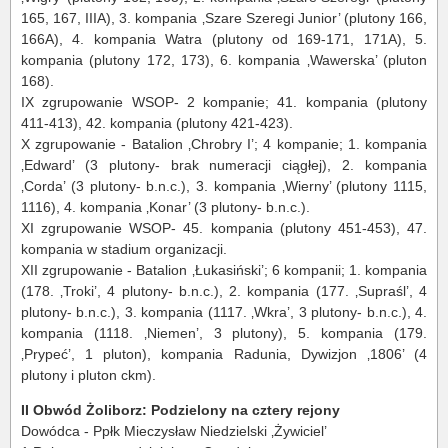
165, 167, IIIA), 3. kompania ‚Szare Szeregi Junior’ (plutony 166,
166A), 4. kompania Watra (plutony od 169-171, 171A), 5.
kompania (plutony 172, 173), 6. kompania ‚Wawerska’ (pluton
168).
IX zgrupowanie WSOP- 2 kompanie; 41. kompania (plutony
411-413), 42. kompania (plutony 421-423).
X zgrupowanie - Batalion ‚Chrobry I’; 4 kompanie; 1. kompania
‚Edward’ (3 plutony- brak numeracji ciągłej), 2. kompania
‚Corda’ (3 plutony- b.n.c.), 3. kompania ‚Wierny’ (plutony 1115,
1116), 4. kompania ‚Konar’ (3 plutony- b.n.c.).
XI zgrupowanie WSOP- 45. kompania (plutony 451-453), 47.
kompania w stadium organizacji.
XII zgrupowanie - Batalion ‚Łukasiński’; 6 kompanii; 1. kompania
(178. ‚Troki’, 4 plutony- b.n.c.), 2. kompania (177. ‚Supraśl’, 4
plutony- b.n.c.), 3. kompania (1117. ‚Wkra’, 3 plutony- b.n.c.), 4.
kompania (1118. ‚Niemen’, 3 plutony), 5. kompania (179.
‚Prypeć’, 1 pluton), kompania Radunia, Dywizjon ‚1806’ (4
plutony i pluton ckm).
II Obwód Żoliborz: Podzielony na cztery rejony
Dowódca - Ppłk Mieczysław Niedzielski ‚Żywiciel’