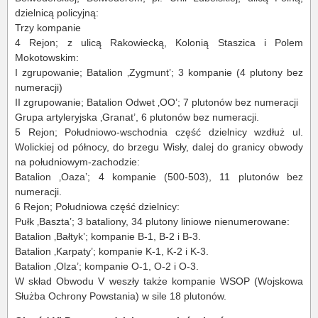
dzielnicą policyjną:
Trzy kompanie
4 Rejon; z ulicą Rakowiecką, Kolonią Staszica i Polem
Mokotowskim:
I zgrupowanie; Batalion ‚Zygmunt’; 3 kompanie (4 plutony bez
numeracji)
II zgrupowanie; Batalion Odwet ‚OO’; 7 plutonów bez numeracji
Grupa artyleryjska ‚Granat’, 6 plutonów bez numeracji.
5 Rejon; Południowo-wschodnia część dzielnicy wzdłuż ul.
Wolickiej od północy, do brzegu Wisły, dalej do granicy obwody
na południowym-zachodzie:
Batalion ‚Oaza’; 4 kompanie (500-503), 11 plutonów bez
numeracji.
6 Rejon; Południowa część dzielnicy:
Pułk ‚Baszta’; 3 bataliony, 34 plutony liniowe nienumerowane:
Batalion ‚Bałtyk’; kompanie B-1, B-2 i B-3.
Batalion ‚Karpaty’; kompanie K-1, K-2 i K-3.
Batalion ‚Olza’; kompanie O-1, O-2 i O-3.
W skład Obwodu V weszły także kompanie WSOP (Wojskowa
Służba Ochrony Powstania) w sile 18 plutonów.