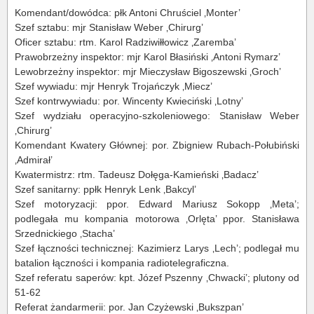
Komendant/dowódca: płk Antoni Chruściel ‚Monter’
Szef sztabu: mjr Stanisław Weber ‚Chirurg’
Oficer sztabu: rtm. Karol Radziwiłłowicz ‚Zaremba’
Prawobrzeżny inspektor: mjr Karol Błasiński ‚Antoni Rymarz’
Lewobrzeżny inspektor: mjr Mieczysław Bigoszewski ‚Groch’
Szef wywiadu: mjr Henryk Trojańczyk ‚Miecz’
Szef kontrwywiadu: por. Wincenty Kwieciński ‚Lotny’
Szef wydziału operacyjno-szkoleniowego: Stanisław Weber
‚Chirurg’
Komendant Kwatery Głównej: por. Zbigniew Rubach-Połubiński
‚Admirał’
Kwatermistrz: rtm. Tadeusz Dołęga-Kamieński ‚Badacz’
Szef sanitarny: ppłk Henryk Lenk ‚Bakcyl’
Szef motoryzacji: ppor. Edward Mariusz Sokopp ‚Meta’;
podlegała mu kompania motorowa ‚Orlęta’ ppor. Stanisława
Srzednickiego ‚Stacha’
Szef łączności technicznej: Kazimierz Larys ‚Lech’; podlegał mu
batalion łączności i kompania radiotelegraficzna.
Szef referatu saperów: kpt. Józef Pszenny ‚Chwacki’; plutony od
51-62
Referat żandarmerii: por. Jan Czyżewski ‚Bukszpan’