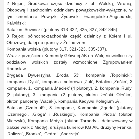
2 Rejon; Środkowa część dzielnicy z ul. Wolską, Wronią,
Okopową i zachodnim odcinkiem powązkowskim-wyłącznie, w
tym cmentarze: Powązki, Żydowski, Ewangelicko-Augsburski,
Kalwiński:
Batalion ‚Sowiński’ (plutony 318-322, 325, 327, 342-345).
3 Rejon; północno-zachodnia część dzielnicy z Kołem i ul.
Obozową, dalej do granicy z Żoliborzem:
Kompania wolska (plutony 317, 321-323, 335-337).
Wraz z przejściem Komendy Głównej AK na Wolę niewielkie siły
oddziałów wolskich zostały wzmocnione Zgrupowaniem
Radosław:
Brygada Dywersyjna ‚Broda 53′; kompania ‚Topolnicki’;
kompania ‚Dysk’, kompania motorowa ‚Żuk’; Batalion ‚Zośka’, 3
kompanie, 1. kompania ‚Maciek’ (4 plutony), 2. kompania ‚Rudy’
(3 plutony), 3. kompania (2 plutony, pluton żeński ‚Oleńka’,
pluton pancerny ‚Wacek’), kompania Kedywu Kolegium ‚A’.
Batalion ‚Czata 49′; 3 kompanie, Kompania ‚Zgoda’ (plutony
‚Czarnego’, ‚Głoga’ i ‚Ruskiego’), Kompania ‚Piotra’ (pluton
Mieczyki), Kompania Motyla (pluton Torpedy - detaszowany w
trakcie walk z Miotły), drużyna kurierów KG AK, drużyny Franka,
‚Rolicza’, ‚Bronka’, ‚Cedro’, ‚Andrzeja’.