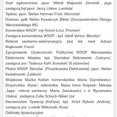
Szef sądownictwa: ppor. Witold Majewski ‚Dominik’, jego
zastępcą był ppor. Jerzy Littere ‚Lambda’
Sędzia: ppor. Stefan Herman Frick ‚Woroński’
Dziekan: ppłk Stefan Kowalczyk ‚Biblia’ (Duszpasterstwo Okręgu
Warszawskiego AK)
Komendant WSOP: mjr Antoni Łocz ‚Promień’
Zastępca komendanta WSOP - kpt. Adolf Vertun ‚Blondyn’
Referat sanitarno-weterynaryjny: plut. lek. med. Juliusz
Majkowski ‚Fenol’
Zgrupowanie Użyteczności Publicznej WSOP Warszawska
Elektrownia Miejska: kpt. Stanisław Skibniewski ‚Cubryna’,
zastępca por. Tadeusz Kahl ‚Kowalski’ (6 plutonów)
Pluton WSOP ‚Nenufar’ (Pruszkowska Elektrownia): ppor. Stefan
Kwiatkowski ‚Zabłocki’
Wojskowa Służba Kobiet: komendantka: Maria Szymkiewicz-
Drzymulska ‚Rysia’; referentka: Maria Irena Księżek- Mileska
‚Jaga’; referat sanitarny: Maria Jasiukowicz z d. Byszewska
‚Halina’, zastępca Zofia Schuch-Nikiel ‚Iza’
Kierownictwo Dywersji (KeDyw): kpt. Józef Rybicki ‚Andrzej’,
zastępca por. Ludwik Witkowski ‚Kosa’
Oddziały dyspozycyjne: