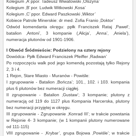
Kolegium ‚A’ ppor. Tadeusz Wiwatowski ‚Olszyna’
Kolegium ‚B’ por. Ludwik Witkowski ‚Kosa’
Kolegium ‚C’ ppor. Edward Paszkowski ‚Wiktor’
Kobiece Patrole Minerskie: dr med. Zofia Franio ‚Doktor’
Odwód komendanta okręgu: ppłk Franciszek Rataj ‚Paweł’;
batalion ‚Antoni’, 3 kompanie (‚Alicja’, ‚Anna’, ‚Aniela’),
numeracja plutonów od 1901-1906.
I Obwód Śródmieście: Podzielony na cztery rejony
Dowódca- Ppłk Edward Franciszek Pfeiffer ‚Radwan’
Po rozpoczęciu walk pod jego komendą pozostają tylko Rejony
2, 3 i 4.
1 Rejon, Stare Miasto - Muranów - Powiśle:
I zgrupowanie - Batalion ‚Bończa’; 101., 102. i 103. kompania
plus 6 plutonów bez numeracji ciągłej.
II zgrupowanie - Batalion ‚Gustaw’; 3 kompanie; plutony z
numeracją od 119 do 1127 plus Kompania Harcerska, plutony
bez numeracji przyjętej w okręgu.
III zgrupowanie - Zgrupowanie ‚Konrad III’; w trakcie powstania
w Rejonie 4- 3 kompanie; (w 1 kompanii plutony numerowane
od 111-115)
VIII zgrupowanie - ‚Krybar’, grupa Bojowa ‚Powiśle’; w trakcie