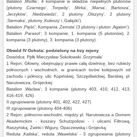
Batalion ‚Miotła’; 4 kompanie w składzie niepełnych plutonów
(plutony ‚Czarnego’, ‚Torpedy’, ‚Mirka’, ‚Marsa’, ‚Bartosza’,
‚Jerzyków’, ‚Niedźwiedzi’, 2 plutony ‚Olszyny’, 2 plutony
‚Sarmaka’, plutony ‚Kuleszy’ i ‚Gałązki’).
Batalion ‚Pięść’; Kompania ‚Zemsta’ (3 plutony i pluton ‚Agaton’).
Batalion ‚Parasol’; 3 kompanie, 1. kompania (5 plutonów), 2.
kompania (3 plutony), 3. kompania (3 plutony).
Obwód IV Ochota: podzielony na trzy rejony
Dowódca: Ppłk Mieczysław Sokołowski ‚Grzymała’
1 Rejon; Główny, obejmujący prawie całą dzielnicę, bez rubieży
północnych i wschodnich, w granicach torów kolejowych od
zachodu i północy, ulic Kopińskiej, Szczęśliwickiej, Barskiej, pl.
Narutowicza, Grójeckiej:
Batalion ‚Wacław’; 3 kompanie (plutony 403, 410, 412, 413,
416-419, 426).
II zgrupowanie (plutony 401, 402, 422, 427)
III zgrupowanie (plutony 404-406)
2 Rejon; północno-wschodni, między pl. Narutowicza a Domem
Akademickim - koszary Schutzpolizei - i ulicami Filtrową,
Raszyńską, Żwirki i Wigury, Opaczewską i Grójecką:
Reduta ‚Kaliska’, reduta ‚Wawelska’ - 3 zgrupowania (plutony