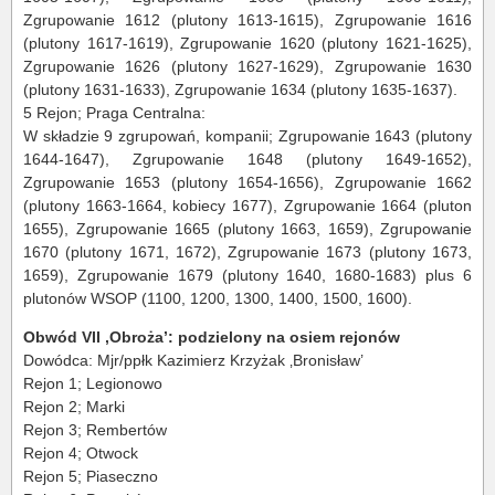
Zgrupowanie 1612 (plutony 1613-1615), Zgrupowanie 1616
(plutony 1617-1619), Zgrupowanie 1620 (plutony 1621-1625),
Zgrupowanie 1626 (plutony 1627-1629), Zgrupowanie 1630
(plutony 1631-1633), Zgrupowanie 1634 (plutony 1635-1637).
5 Rejon; Praga Centralna:
W składzie 9 zgrupowań, kompanii; Zgrupowanie 1643 (plutony
1644-1647), Zgrupowanie 1648 (plutony 1649-1652),
Zgrupowanie 1653 (plutony 1654-1656), Zgrupowanie 1662
(plutony 1663-1664, kobiecy 1677), Zgrupowanie 1664 (pluton
1655), Zgrupowanie 1665 (plutony 1663, 1659), Zgrupowanie
1670 (plutony 1671, 1672), Zgrupowanie 1673 (plutony 1673,
1659), Zgrupowanie 1679 (plutony 1640, 1680-1683) plus 6
plutonów WSOP (1100, 1200, 1300, 1400, 1500, 1600).
Obwód VII ‚Obroża’: podzielony na osiem rejonów
Dowódca: Mjr/ppłk Kazimierz Krzyżak ‚Bronisław’
Rejon 1; Legionowo
Rejon 2; Marki
Rejon 3; Rembertów
Rejon 4; Otwock
Rejon 5; Piaseczno