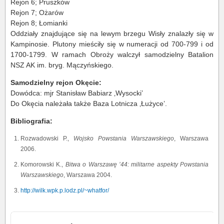
Rejon 6; Pruszków
Rejon 7; Ożarów
Rejon 8; Łomianki
Oddziały znajdujące się na lewym brzegu Wisły znalazły się w
Kampinosie. Plutony mieściły się w numeracji od 700-799 i od
1700-1799. W ramach Obroży walczył samodzielny Batalion
NSZ AK im. bryg. Mączyńskiego.
Samodzielny rejon Okęcie:
Dowódca: mjr Stanisław Babiarz ‚Wysocki’
Do Okęcia należała także Baza Lotnicza ‚Łużyce’.
Bibliografia:
Rozwadowski P.,
Wojsko Powstania Warszawskiego
, Warszawa
2006.
Komorowski K.,
Bitwa o Warszawę ’44: militarne aspekty Powstania
Warszawskiego
, Warszawa 2004.
http://wilk.wpk.p.lodz.pl/~whatfor/