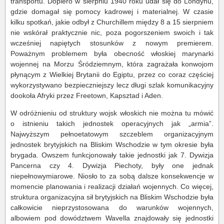
transportu. Dopiero w sierpniu 1940 roku udał się do Londynu,
gdzie domagał się pomocy kadrowej i materialnej. W czasie
kilku spotkań, jakie odbył z Churchillem między 8 a 15 sierpniem
nie wskórał praktycznie nic, poza pogorszeniem swoich i tak
wcześniej napiętych stosunków z nowym premierem.
Poważnym problemem była obecność włoskiej marynarki
wojennej na Morzu Śródziemnym, która zagrażała konwojom
płynącym z Wielkiej Brytanii do Egiptu, przez co coraz częściej
wykorzystywano bezpieczniejszy lecz długi szlak komunikacyjny
dookoła Afryki przez Freetown, Kapsztad i Aden.
W odróżnieniu od struktury wojsk włoskich nie można tu mówić
o istnieniu takich jednostek operacyjnych jak „armia”.
Najwyższym pełnoetatowym szczeblem organizacyjnym
jednostek brytyjskich na Bliskim Wschodzie w tym okresie była
brygada. Owszem funkcjonowały takie jednostki jak 7. Dywizja
Pancerna czy 4. Dywizja Piechoty, były one jednak
niepełnowymiarowe. Niosło to za sobą dalsze konsekwencje w
momencie planowania i realizacji działań wojennych. Co więcej,
struktura organizacyjna sił brytyjskich na Bliskim Wschodzie była
całkowicie nieprzystosowana do warunków wojennych,
albowiem pod dowództwem Wavella znajdowały się jednostki