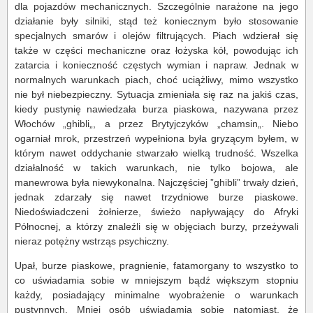
dla pojazdów mechanicznych. Szczególnie narażone na jego
działanie były silniki, stąd też koniecznym było stosowanie
specjalnych smarów i olejów filtrujących. Piach wdzierał się
także w części mechaniczne oraz łożyska kół, powodując ich
zatarcia i konieczność częstych wymian i napraw. Jednak w
normalnych warunkach piach, choć uciążliwy, mimo wszystko
nie był niebezpieczny. Sytuacja zmieniała się raz na jakiś czas,
kiedy pustynię nawiedzała burza piaskowa, nazywana przez
Włochów „ghibli„, a przez Brytyjczyków „chamsin„. Niebo
ogarniał mrok, przestrzeń wypełniona była gryzącym byłem, w
którym nawet oddychanie stwarzało wielką trudność. Wszelka
działalność w takich warunkach, nie tylko bojowa, ale
manewrowa była niewykonalna. Najczęściej ”ghibli” trwały dzień,
jednak zdarzały się nawet trzydniowe burze piaskowe.
Niedoświadczeni żołnierze, świeżo napływający do Afryki
Północnej, a którzy znaleźli się w objęciach burzy, przeżywali
nieraz potężny wstrząs psychiczny.
Upał, burze piaskowe, pragnienie, fatamorgany to wszystko to
co uświadamia sobie w mniejszym bądź większym stopniu
każdy, posiadający minimalne wyobrażenie o warunkach
pustynnych. Mniej osób uświadamia sobie natomiast, że