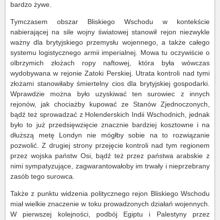
bardzo żywe.
Tymczasem obszar Bliskiego Wschodu w kontekście
nabierającej na sile wojny światowej stanowił rejon niezwykle
ważny dla brytyjskiego przemysłu wojennego, a także całego
systemu logistycznego armii imperialnej. Mowa tu oczywiście o
olbrzymich złożach ropy naftowej, która była wówczas
wydobywana w rejonie Zatoki Perskiej. Utrata kontroli nad tymi
złożami stanowiłaby śmiertelny cios dla brytyjskiej gospodarki.
Wprawdzie można było uzyskiwać ten surowiec z innych
rejonów, jak chociażby kupować ze Stanów Zjednoczonych,
bądź też sprowadzać z Holenderskich Indii Wschodnich, jednak
było to już przedsięwzięcie znacznie bardziej kosztowne i na
dłuższą metę Londyn nie mógłby sobie na to rozwiązanie
pozwolić. Z drugiej strony przejęcie kontroli nad tym regionem
przez wojska państw Osi, bądź też przez państwa arabskie z
nimi sympatyzujące, zagwarantowałoby im trwały i nieprzebrany
zasób tego surowca.
Także z punktu widzenia politycznego rejon Bliskiego Wschodu
miał wielkie znaczenie w toku prowadzonych działań wojennych.
W pierwszej kolejności, podbój Egiptu i Palestyny przez