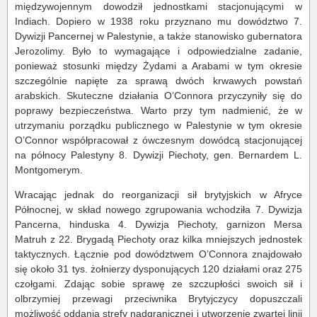
międzywojennym dowodził jednostkami stacjonującymi w
Indiach. Dopiero w 1938 roku przyznano mu dowództwo 7.
Dywizji Pancernej w Palestynie, a także stanowisko gubernatora
Jerozolimy. Było to wymagające i odpowiedzialne zadanie,
ponieważ stosunki między Żydami a Arabami w tym okresie
szczególnie napięte za sprawą dwóch krwawych powstań
arabskich. Skuteczne działania O’Connora przyczyniły się do
poprawy bezpieczeństwa. Warto przy tym nadmienić, że w
utrzymaniu porządku publicznego w Palestynie w tym okresie
O’Connor współpracował z ówczesnym dowódcą stacjonującej
na północy Palestyny 8. Dywizji Piechoty, gen. Bernardem L.
Montgomerym.
Wracając jednak do reorganizacji sił brytyjskich w Afryce
Północnej, w skład nowego zgrupowania wchodziła 7. Dywizja
Pancerna, hinduska 4. Dywizja Piechoty, garnizon Mersa
Matruh z 22. Brygadą Piechoty oraz kilka mniejszych jednostek
taktycznych. Łącznie pod dowództwem O’Connora znajdowało
się około 31 tys. żołnierzy dysponujących 120 działami oraz 275
czołgami. Zdając sobie sprawę ze szczupłości swoich sił i
olbrzymiej przewagi przeciwnika Brytyjczycy dopuszczali
możliwość oddania strefy nadgranicznej i utworzenie zwartej linii