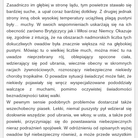
Zasadniczo im głębiej w stronę lądu, tym powietrze stawało się
bardziej suche, a upał coraz bardziej dotkliwy. Z drugiej jednak
strony inną obok wysokiej temperatury uciążliwą plagą pustyni
były… muchy. W swoich wspomnieniach uskarżają się na ich
obecność zarówno Brytyjczycy jak i Włosi oraz Niemcy. Okazuje
się, zgodnie z intuicją, że na obszarach nadmorskich liczba tych
dokuczliwych owadów była znacznie większa niż na głębokiej
pustyni. Mówiąc tu o wielkiej liczbie much, można mieć tu na
uwadze nieprzebrany rój, oblepiający spocone ciała,
wdzierający się pod ubrania, wiecznie obecny w skromnych
racjach żywnościowych, roznoszący niebezpieczne niekiedy
choroby tropikalne. O powadze sytuacji świadczyć może fakt, że
niekiedy pojawiały się wręcz wyspecjalizowane pododdziały
walczące z muchami, pomimo oczywistej świadomości
beznadziejności takiej walki.
W pewnym sensie podobnych problemów dostarczał także
wszechobecny piasek. Lekki, niemal puszysty pył wdzierał się
dosłownie wszędzie: pod ubrania, we włosy, w usta, a także pod
powieki, przyczyniając się do powstawania niebezpiecznych
nieraz podrażnień spojówek. W odróżnieniu od opisanych wyżej
owadów był niebezpieczny również, a może przede wszystkim