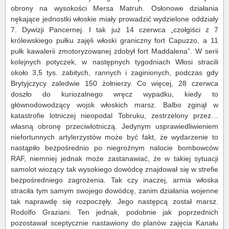
obrony na wysokości Mersa Matruh. Osłonowe działania
nękające jednostki włoskie miały prowadzić wydzielone oddziały
7. Dywizji Pancernej. I tak już 14 czerwca „czołgiści z 7
królewskiego pułku zajęli włoski graniczny fort Capuzzo, a 11
pułk kawalerii zmotoryzowanej zdobył fort Maddalena”. W serii
kolejnych potyczek, w następnych tygodniach Włosi stracili
około 3,5 tys. zabitych, rannych i zaginionych, podczas gdy
Brytyjczycy zaledwie 150 żołnierzy. Co więcej, 28 czerwca
doszło do kuriozalnego wręcz wypadku, kiedy to
głównodowodzący wojsk włoskich marsz. Balbo zginął w
katastrofie lotniczej nieopodal Tobruku, zestrzelony przez…
własną obronę przeciwlotniczą. Jedynym usprawiedliwieniem
niefortunnych artylerzystów może być fakt, że wydarzenie to
nastąpiło bezpośrednio po niegroźnym nalocie bombowców
RAF, niemniej jednak może zastanawiać, że w takiej sytuacji
samolot wiozący tak wysokiego dowódcę znajdował się w strefie
bezpośredniego zagrożenia. Tak czy inaczej, armia włoska
straciła tym samym swojego dowódcę, zanim działania wojenne
tak naprawdę się rozpoczęły. Jego następcą został marsz.
Rodolfo Graziani. Ten jednak, podobnie jak poprzednich
pozostawał sceptycznie nastawiony do planów zajęcia Kanału