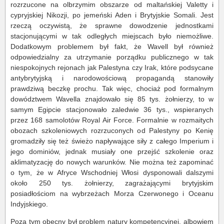
rozrzucone na olbrzymim obszarze od maltańskiej Valetty i
cypryjskiej Nikozji, po jemeński Aden i Brytyjskie Somali. Jest
rzeczą oczywistą, że sprawne dowodzenie jednostkami
stacjonującymi w tak odległych miejscach było niemożliwe.
Dodatkowym problemem był fakt, że Wavell był również
odpowiedzialny za utrzymanie porządku publicznego w tak
niespokojnych rejonach jak Palestyna czy Irak, które podsycane
antybrytyjską i narodowościową propagandą stanowiły
prawdziwą beczkę prochu. Tak więc, chociaż pod formalnym
dowództwem Wavella znajdowało się 85 tys. żołnierzy, to w
samym Egipcie stacjonowało zaledwie 36 tys., wspieranych
przez 168 samolotów Royal Air Force. Formalnie w rozmaitych
obozach szkoleniowych rozrzuconych od Palestyny po Kenię
gromadziły się też świeżo napływające siły z całego Imperium i
jego dominiów, jednak musiały one przejść szkolenie oraz
aklimatyzację do nowych warunków. Nie można też zapominać
o tym, że w Afryce Wschodniej Włosi dysponowali dalszymi
około 250 tys. żołnierzy, zagrażającymi brytyjskim
posiadłościom na wybrzeżach Morza Czerwonego i Oceanu
Indyjskiego.
Poza tym obecny był problem natury kompetencyjnej, albowiem