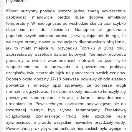
psychicznie.
Klimat pustynny posiada jeszcze jedną znaną powszechnie
osobliwość, mianowicie bardzo duże dobowe amplitudy
temperatury. W niedługi czas po wschodzie słońca upał szybko
staje się nie do zniesienia. Następnie w godzinach
popołudniowych spiekota narasta, przyczyniając się do tego, że
walczące strony, nawet w sytuacjach długotrwałego oblężenia,
jak to miało miejsce w przypadku Tobruku w 1941 roku,
zaprzestawały wszelkich działań bojowych. Niemiecki dowódca
pancerny w swoich wspomnieniach notował, że jeżeli tylko
zaopatrzenie na to pozwalało to powszechną praktyką
czołgistów było smażenie jajek na pancerzach swoich czołgów.
Dopiero około godziny 17-18 pierwsze powiewy chłodniejszego
powietrza i mniejszy upał sprawiały, że żołnierze mogli
normalnie egzystować. Te dzienne upały nierzadko kończyły się
poważnymi zaburzeniami zdrowia, udarami, odwodnieniami,
urojeniami itp. Powszechnym zjawiskiem pojawiającym się na
rozgrzanej pustyni były słynne fatamorgany. Dodatkową
uciążliwością żołnierskiego trudu były szczupłe racje
żywnościowe, a przede wszystkim niewielkie przydziały wody.
Powszechną praktyką w jednostkach niemieckich było wypijanie