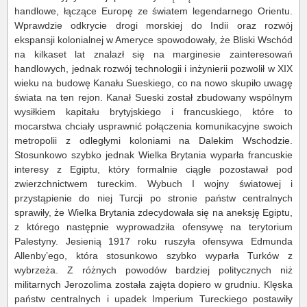
handlowe, łączące Europę ze światem legendarnego Orientu.
Wprawdzie odkrycie drogi morskiej do Indii oraz rozwój
ekspansji kolonialnej w Ameryce spowodowały, że Bliski Wschód
na kilkaset lat znalazł się na marginesie zainteresowań
handlowych, jednak rozwój technologii i inżynierii pozwolił w XIX
wieku na budowę Kanału Sueskiego, co na nowo skupiło uwagę
świata na ten rejon. Kanał Sueski został zbudowany wspólnym
wysiłkiem kapitału brytyjskiego i francuskiego, które to
mocarstwa chciały usprawnić połączenia komunikacyjne swoich
metropolii z odległymi koloniami na Dalekim Wschodzie.
Stosunkowo szybko jednak Wielka Brytania wyparła francuskie
interesy z Egiptu, który formalnie ciągle pozostawał pod
zwierzchnictwem tureckim. Wybuch I wojny światowej i
przystąpienie do niej Turcji po stronie państw centralnych
sprawiły, że Wielka Brytania zdecydowała się na aneksję Egiptu,
z którego następnie wyprowadziła ofensywę na terytorium
Palestyny. Jesienią 1917 roku ruszyła ofensywa Edmunda
Allenby’ego, która stosunkowo szybko wyparła Turków z
wybrzeża. Z różnych powodów bardziej politycznych niż
militarnych Jerozolima została zajęta dopiero w grudniu. Klęska
państw centralnych i upadek Imperium Tureckiego postawiły