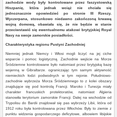
zachodzie wody były kontrolowane przez faszystowską
Hiszpanię, która jednak wciąż nie chciała się
jednoznacznie opowiedzieć po stronie III Rzeszy.
Wyczerpana, stosunkowo niedawno zakończoną krwawą
wojną domową, obawiała się, że nie będzie w stanie
przeciwstawić się ewentualnemu atakowi brytyjskiej Royal
Navy na swoje zamorskie posiadłości.
Charakterystyka regionu Pustyni Zachodniej
Niemniej jednak Niemcy i Włosi mogli liczyć na jej ciche
wsparcie i pomoc logistyczną. Zachodnie wejście na Morze
Śródziemne kontrolowane było natomiast przez brytyjską bazę
wojenną w Gibraltarze. ograniczając tym samym aktywność
niemieckich łodzi podwodnych w tym rejonie. Południowo-
zachodnie wybrzeża Morza Śródziemnego to z kolei obszary
znajdujące się pod kontrolą Francji. Maroko i Tunezja miały
charakter francuskich protektoratów, natomiast Algieria
stanowiła terytorium zamorskie Francji. Dalej na wschodzie od
Trypolisu do Bardii znajdował się pas wybrzeży Libii, która od
1912 roku była kontrolowana przez Włochów. Były to ziemie z
punktu widzenia gospodarczego deficytowe, albowiem libijskie