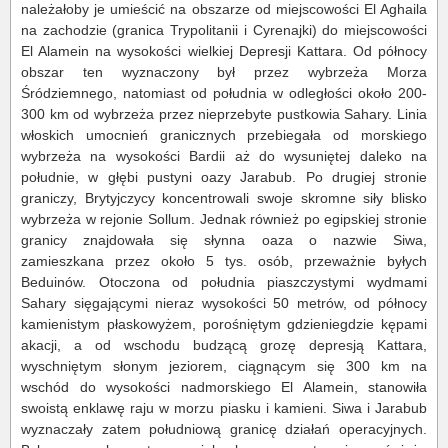
należałoby je umieścić na obszarze od miejscowości El Aghaila
na zachodzie (granica Trypolitanii i Cyrenajki) do miejscowości
El Alamein na wysokości wielkiej Depresji Kattara. Od północy
obszar ten wyznaczony był przez wybrzeża Morza
Śródziemnego, natomiast od południa w odległości około 200-
300 km od wybrzeża przez nieprzebyte pustkowia Sahary. Linia
włoskich umocnień granicznych przebiegała od morskiego
wybrzeża na wysokości Bardii aż do wysuniętej daleko na
południe, w głębi pustyni oazy Jarabub. Po drugiej stronie
graniczy, Brytyjczycy koncentrowali swoje skromne siły blisko
wybrzeża w rejonie Sollum. Jednak również po egipskiej stronie
granicy znajdowała się słynna oaza o nazwie Siwa,
zamieszkana przez około 5 tys. osób, przeważnie byłych
Beduinów. Otoczona od południa piaszczystymi wydmami
Sahary sięgającymi nieraz wysokości 50 metrów, od północy
kamienistym płaskowyżem, porośniętym gdzieniegdzie kępami
akacji, a od wschodu budzącą grozę depresją Kattara,
wyschniętym słonym jeziorem, ciągnącym się 300 km na
wschód do wysokości nadmorskiego El Alamein, stanowiła
swoistą enklawę raju w morzu piasku i kamieni. Siwa i Jarabub
wyznaczały zatem południową granicę działań operacyjnych.