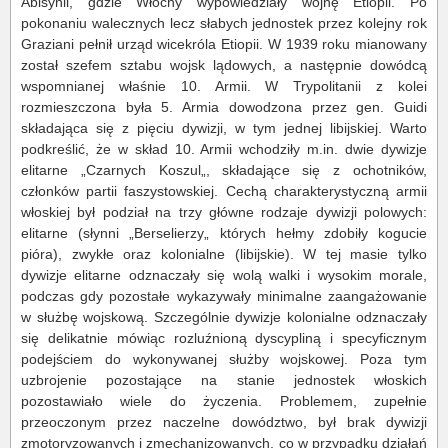
Abisynii, gdzie Włochy wypowiedziały wojnę Etiopii. Po
pokonaniu walecznych lecz słabych jednostek przez kolejny rok
Graziani pełnił urząd wicekróla Etiopii. W 1939 roku mianowany
został szefem sztabu wojsk lądowych, a następnie dowódcą
wspomnianej właśnie 10. Armii. W Trypolitanii z kolei
rozmieszczona była 5. Armia dowodzona przez gen. Guidi
składająca się z pięciu dywizji, w tym jednej libijskiej. Warto
podkreślić, że w skład 10. Armii wchodziły m.in. dwie dywizje
elitarne „Czarnych Koszul„, składające się z ochotników,
członków partii faszystowskiej. Cechą charakterystyczną armii
włoskiej był podział na trzy główne rodzaje dywizji polowych:
elitarne (słynni „Berselierzy„ których hełmy zdobiły kogucie
pióra), zwykłe oraz kolonialne (libijskie). W tej masie tylko
dywizje elitarne odznaczały się wolą walki i wysokim morale,
podczas gdy pozostałe wykazywały minimalne zaangażowanie
w służbę wojskową. Szczególnie dywizje kolonialne odznaczały
się delikatnie mówiąc rozluźnioną dyscypliną i specyficznym
podejściem do wykonywanej służby wojskowej. Poza tym
uzbrojenie pozostające na stanie jednostek włoskich
pozostawiało wiele do życzenia. Problemem, zupełnie
przeoczonym przez naczelne dowództwo, był brak dywizji
zmotoryzowanych i zmechanizowanych, co w przypadku działań