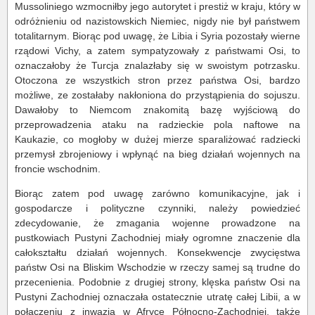
Mussoliniego wzmocniłby jego autorytet i prestiż w kraju, który w
odróżnieniu od nazistowskich Niemiec, nigdy nie był państwem
totalitarnym. Biorąc pod uwagę, że Libia i Syria pozostały wierne
rządowi Vichy, a zatem sympatyzowały z państwami Osi, to
oznaczałoby że Turcja znalazłaby się w swoistym potrzasku.
Otoczona ze wszystkich stron przez państwa Osi, bardzo
możliwe, ze zostałaby nakłoniona do przystąpienia do sojuszu.
Dawałoby to Niemcom znakomitą bazę wyjściową do
przeprowadzenia ataku na radzieckie pola naftowe na
Kaukazie, co mogłoby w dużej mierze sparaliżować radziecki
przemysł zbrojeniowy i wpłynąć na bieg działań wojennych na
froncie wschodnim.
Biorąc zatem pod uwagę zarówno komunikacyjne, jak i
gospodarcze i polityczne czynniki, należy powiedzieć
zdecydowanie, że zmagania wojenne prowadzone na
pustkowiach Pustyni Zachodniej miały ogromne znaczenie dla
całokształtu działań wojennych. Konsekwencje zwycięstwa
państw Osi na Bliskim Wschodzie w rzeczy samej są trudne do
przecenienia. Podobnie z drugiej strony, klęska państw Osi na
Pustyni Zachodniej oznaczała ostatecznie utratę całej Libii, a w
połączeniu z inwazją w Afryce Północno-Zachodniej, także