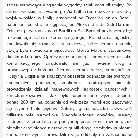
szosa stanowiąca względnie wygodny szlak komunikacyjny. Po
stronie włoskiej, nazywano go Via Balbia (od nazwiska dowódcy
wojsk włoskich w Libii), przebiegał od Trypolisu aż do Bardii,
natomiast po stronie egipskiej od Aleksandrii do Sidi Barrani.
Odcinek przygraniczny od Bardii do Sidi Barrani pozbawiony był
rozwiniętego szlaku komunikacyjnego. Po stronie egipskiej
znajdowała się również linia kolejowa, której jednak ostatnią
stacją była niewielka miejscowość Mersa Matruh, stosunkowo
daleko od granicy. Oprócz wspomnianego nadmorskiego szlaku
komunikacyjnego znajdowało się już niewiele dróg z
prawdziwego zdarzenia. Niemniej jednak należy pamiętać, że
Pustynia Libijska na znacznym obszarze odznacza się twardym,
kamienistym podłożem, znakomicie nadającym się do
prowadzenia działań manewrowych jednostek pancernych i
zmechanizowanych. Jak było wspomniane wyżej, dopiero
ponad 200 km na południe od wybrzeża morskiego zaczynały
się słynne białe wydmy Sahary, gdzie wszelka aktywność
militarna była niemożliwa. Niedoświadczeni dowódcy, mający
trudności z orientacją w pustynnej przestrzeni, rażeni przez
niemiłosierne słońce nierzadko gubili drogę pomiędzy punktami
zaopatrzeniowymi i prowadzili swoje oddziały na zatracenie w