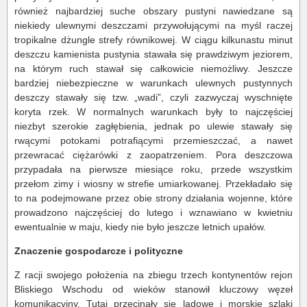
również najbardziej suche obszary pustyni nawiedzane są
niekiedy ulewnymi deszczami przywołującymi na myśl raczej
tropikalne dżungle strefy równikowej. W ciągu kilkunastu minut
deszczu kamienista pustynia stawała się prawdziwym jeziorem,
na którym ruch stawał się całkowicie niemożliwy. Jeszcze
bardziej niebezpieczne w warunkach ulewnych pustynnych
deszczy stawały się tzw. „wadi”, czyli zazwyczaj wyschnięte
koryta rzek. W normalnych warunkach były to najczęściej
niezbyt szerokie zagłębienia, jednak po ulewie stawały się
rwącymi potokami potrafiącymi przemieszczać, a nawet
przewracać ciężarówki z zaopatrzeniem. Pora deszczowa
przypadała na pierwsze miesiące roku, przede wszystkim
przełom zimy i wiosny w strefie umiarkowanej. Przekładało się
to na podejmowane przez obie strony działania wojenne, które
prowadzono najczęściej do lutego i wznawiano w kwietniu
ewentualnie w maju, kiedy nie było jeszcze letnich upałów.
Znaczenie gospodarcze i polityczne
Z racji swojego położenia na zbiegu trzech kontynentów rejon
Bliskiego Wschodu od wieków stanowił kluczowy węzeł
komunikacyjny. Tutaj przecinały się lądowe i morskie szlaki