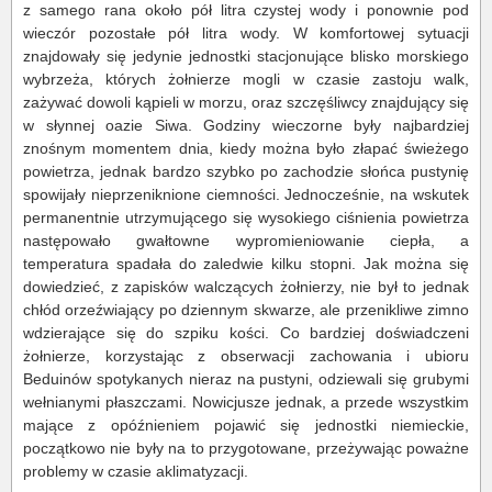
z samego rana około pół litra czystej wody i ponownie pod
wieczór pozostałe pół litra wody. W komfortowej sytuacji
znajdowały się jedynie jednostki stacjonujące blisko morskiego
wybrzeża, których żołnierze mogli w czasie zastoju walk,
zażywać dowoli kąpieli w morzu, oraz szczęśliwcy znajdujący się
w słynnej oazie Siwa. Godziny wieczorne były najbardziej
znośnym momentem dnia, kiedy można było złapać świeżego
powietrza, jednak bardzo szybko po zachodzie słońca pustynię
spowijały nieprzeniknione ciemności. Jednocześnie, na wskutek
permanentnie utrzymującego się wysokiego ciśnienia powietrza
następowało gwałtowne wypromieniowanie ciepła, a
temperatura spadała do zaledwie kilku stopni. Jak można się
dowiedzieć, z zapisków walczących żołnierzy, nie był to jednak
chłód orzeźwiający po dziennym skwarze, ale przenikliwe zimno
wdzierające się do szpiku kości. Co bardziej doświadczeni
żołnierze, korzystając z obserwacji zachowania i ubioru
Beduinów spotykanych nieraz na pustyni, odziewali się grubymi
wełnianymi płaszczami. Nowicjusze jednak, a przede wszystkim
mające z opóźnieniem pojawić się jednostki niemieckie,
początkowo nie były na to przygotowane, przeżywając poważne
problemy w czasie aklimatyzacji.