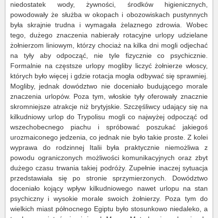
niedostatek wody, żywności, środków higienicznych,
powodowały że służba w okopach i obozowiskach pustynnych
była skrajnie trudna i wymagała żelaznego zdrowia. Wobec
tego, dużego znaczenia nabierały rotacyjne urlopy udzielane
żołnierzom liniowym, którzy chociaż na kilka dni mogli odjechać
na tyły aby odpocząć, nie tyle fizycznie co psychicznie.
Formalnie na częstsze urlopy mogliby liczyć żołnierze włoscy,
których było więcej i gdzie rotacja mogła odbywać się sprawniej.
Mogliby, jednak dowództwo nie doceniało budującego morale
znaczenia urlopów. Poza tym, włoskie tyły oferowały znacznie
skromniejsze atrakcje niż brytyjskie. Szczęśliwcy udający się na
kilkudniowy urlop do Trypolisu mogli co najwyżej odpocząć od
wszechobecnego piachu i spróbować poszukać jakiegoś
urozmaiconego jedzenia, co jednak nie było takie proste. Z kolei
wyprawa do rodzinnej Italii była praktycznie niemożliwa z
powodu ograniczonych możliwości komunikacyjnych oraz zbyt
dużego czasu trwania takiej podróży. Zupełnie inaczej sytuacja
przedstawiała się po stronie sprzymierzonych. Dowództwo
doceniało kojący wpływ kilkudniowego nawet urlopu na stan
psychiczny i wysokie morale swoich żołnierzy. Poza tym do
wielkich miast północnego Egiptu było stosunkowo niedaleko, a