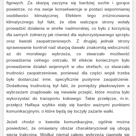
figowych. Za skarpą zaczyna się bardziej suche i gorące
powietrze, co ma swoje konsekwencje w postaci wspomnianej
osobliwości klimatycznej. Efektem tego zróżnicowania
klimatycznego był fakt, że obie walczące strony wolały
prowadzić działania w strefie nadmorskiej, co było z korzyścią
dla samych żołnierzy jak również dla wykorzystywanego sprzętu
oraz kwestii zaopatrzeniowych. Z drugiej jednak strony
sprawowanie kontroli nad skarpą dawało znakomitą widoczność
aż do morskiego wybrzeża, co stwarzało możliwość
prowadzenia celnego ostrzału. W efekcie koniecznym było
prowadzenie działań wojennych w obu strefach, co stwarzało
trudności zaopatrzeniowe, ponieważ dla części wojsk trzeba
było dostarczać inne, specyficznie pustynne zaopatrzenie.
Dodatkową trudnością był fakt, że pomiędzy płaskowyżem a
wybrzeżem znajdowało się niewiele przejść, które można było
wykorzystać do transportu kołowego. Takie przełęcze, m.in.
przełęcz Halfaya szybko stały się bardzo ważnymi punktami
komunikacyjnymi, o które będą się toczyły zażarte walki.
Jeżeli chodzi o kwestie komunikacyjne, ogólnie można
powiedzieć, że omawiany obszar charakteryzował się ubogą
siecią trakcyjną. Wzdłuż niemal całego wybrzeża ciągnęła się