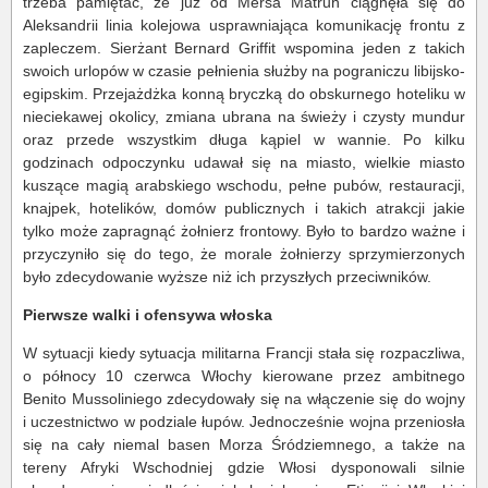
trzeba pamiętać, że już od Mersa Matruh ciągnęła się do
Aleksandrii linia kolejowa usprawniająca komunikację frontu z
zapleczem. Sierżant Bernard Griffit wspomina jeden z takich
swoich urlopów w czasie pełnienia służby na pograniczu libijsko-
egipskim. Przejażdżka konną bryczką do obskurnego hoteliku w
nieciekawej okolicy, zmiana ubrana na świeży i czysty mundur
oraz przede wszystkim długa kąpiel w wannie. Po kilku
godzinach odpoczynku udawał się na miasto, wielkie miasto
kuszące magią arabskiego wschodu, pełne pubów, restauracji,
knajpek, hotelików, domów publicznych i takich atrakcji jakie
tylko może zapragnąć żołnierz frontowy. Było to bardzo ważne i
przyczyniło się do tego, że morale żołnierzy sprzymierzonych
było zdecydowanie wyższe niż ich przyszłych przeciwników.
Pierwsze walki i ofensywa włoska
W sytuacji kiedy sytuacja militarna Francji stała się rozpaczliwa,
o północy 10 czerwca Włochy kierowane przez ambitnego
Benito Mussoliniego zdecydowały się na włączenie się do wojny
i uczestnictwo w podziale łupów. Jednocześnie wojna przeniosła
się na cały niemal basen Morza Śródziemnego, a także na
tereny Afryki Wschodniej gdzie Włosi dysponowali silnie