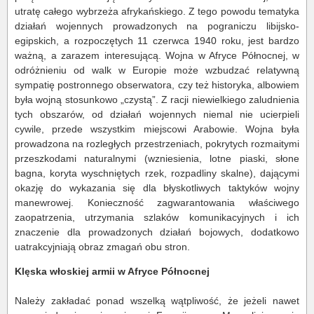
utratę całego wybrzeża afrykańskiego. Z tego powodu tematyka
działań wojennych prowadzonych na pograniczu libijsko-
egipskich, a rozpoczętych 11 czerwca 1940 roku, jest bardzo
ważną, a zarazem interesującą. Wojna w Afryce Północnej, w
odróżnieniu od walk w Europie może wzbudzać relatywną
sympatię postronnego obserwatora, czy też historyka, albowiem
była wojną stosunkowo „czystą”. Z racji niewielkiego zaludnienia
tych obszarów, od działań wojennych niemal nie ucierpieli
cywile, przede wszystkim miejscowi Arabowie. Wojna była
prowadzona na rozległych przestrzeniach, pokrytych rozmaitymi
przeszkodami naturalnymi (wzniesienia, lotne piaski, słone
bagna, koryta wyschniętych rzek, rozpadliny skalne), dającymi
okazję do wykazania się dla błyskotliwych taktyków wojny
manewrowej. Konieczność zagwarantowania właściwego
zaopatrzenia, utrzymania szlaków komunikacyjnych i ich
znaczenie dla prowadzonych działań bojowych, dodatkowo
uatrakcyjniają obraz zmagań obu stron.
Klęska włoskiej armii w Afryce Północnej
Należy zakładać ponad wszelką wątpliwość, że jeżeli nawet