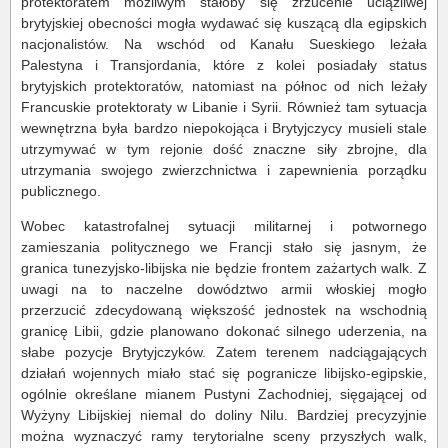
protektoratem możliwym stałoby się zrzucenie uciążliwej
brytyjskiej obecności mogła wydawać się kuszącą dla egipskich
nacjonalistów. Na wschód od Kanału Sueskiego leżała
Palestyna i Transjordania, które z kolei posiadały status
brytyjskich protektoratów, natomiast na północ od nich leżały
Francuskie protektoraty w Libanie i Syrii. Również tam sytuacja
wewnętrzna była bardzo niepokojąca i Brytyjczycy musieli stale
utrzymywać w tym rejonie dość znaczne siły zbrojne, dla
utrzymania swojego zwierzchnictwa i zapewnienia porządku
publicznego.
Wobec katastrofalnej sytuacji militarnej i potwornego
zamieszania politycznego we Francji stało się jasnym, że
granica tunezyjsko-libijska nie będzie frontem zażartych walk. Z
uwagi na to naczelne dowództwo armii włoskiej mogło
przerzucić zdecydowaną większość jednostek na wschodnią
granicę Libii, gdzie planowano dokonać silnego uderzenia, na
słabe pozycje Brytyjczyków. Zatem terenem nadciągających
działań wojennych miało stać się pogranicze libijsko-egipskie,
ogólnie określane mianem Pustyni Zachodniej, sięgającej od
Wyżyny Libijskiej niemal do doliny Nilu. Bardziej precyzyjnie
można wyznaczyć ramy terytorialne sceny przyszłych walk,