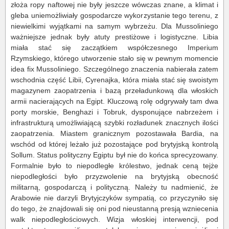
złoża ropy naftowej nie były jeszcze wówczas znane, a klimat i
gleba uniemożliwiały gospodarcze wykorzystanie tego terenu, z
niewielkimi wyjątkami na samym wybrzeżu. Dla Mussoliniego
ważniejsze jednak były atuty prestiżowe i logistyczne. Libia
miała stać się zaczątkiem współczesnego Imperium
Rzymskiego, którego utworzenie stało się w pewnym momencie
idea fix Mussoliniego. Szczególnego znaczenia nabierała zatem
wschodnia część Libii, Cyrenajka, która miała stać się swoistym
magazynem zaopatrzenia i bazą przeładunkową dla włoskich
armii nacierających na Egipt. Kluczową rolę odgrywały tam dwa
porty morskie, Benghazi i Tobruk, dysponujące nabrzeżem i
infrastrukturą umożliwiającą szybki rozładunek znacznych ilości
zaopatrzenia. Miastem granicznym pozostawała Bardia, na
wschód od której leżało już pozostające pod brytyjską kontrolą
Sollum. Status polityczny Egiptu był nie do końca sprecyzowany.
Formalnie było to niepodległe królestwo, jednak ceną tejże
niepodległości było przyzwolenie na brytyjską obecność
militarną, gospodarczą i polityczną. Należy tu nadmienić, że
Arabowie nie darzyli Brytyjczyków sympatią, co przyczyniło się
do tego, że znajdowali się oni pod nieustanną presją wzniecenia
walk niepodległościowych. Wizja włoskiej interwencji, pod