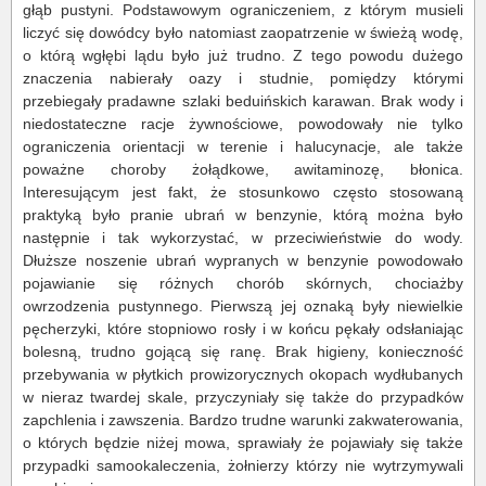
głąb pustyni. Podstawowym ograniczeniem, z którym musieli
liczyć się dowódcy było natomiast zaopatrzenie w świeżą wodę,
o którą wgłębi lądu było już trudno. Z tego powodu dużego
znaczenia nabierały oazy i studnie, pomiędzy którymi
przebiegały pradawne szlaki beduińskich karawan. Brak wody i
niedostateczne racje żywnościowe, powodowały nie tylko
ograniczenia orientacji w terenie i halucynacje, ale także
poważne choroby żołądkowe, awitaminozę, błonica.
Interesującym jest fakt, że stosunkowo często stosowaną
praktyką było pranie ubrań w benzynie, którą można było
następnie i tak wykorzystać, w przeciwieństwie do wody.
Dłuższe noszenie ubrań wypranych w benzynie powodowało
pojawianie się różnych chorób skórnych, chociażby
owrzodzenia pustynnego. Pierwszą jej oznaką były niewielkie
pęcherzyki, które stopniowo rosły i w końcu pękały odsłaniając
bolesną, trudno gojącą się ranę. Brak higieny, konieczność
przebywania w płytkich prowizorycznych okopach wydłubanych
w nieraz twardej skale, przyczyniały się także do przypadków
zapchlenia i zawszenia. Bardzo trudne warunki zakwaterowania,
o których będzie niżej mowa, sprawiały że pojawiały się także
przypadki samookaleczenia, żołnierzy którzy nie wytrzymywali