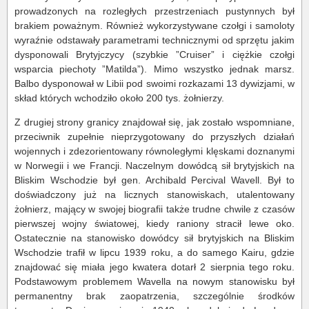
prowadzonych na rozległych przestrzeniach pustynnych był
brakiem poważnym. Również wykorzystywane czołgi i samoloty
wyraźnie odstawały parametrami technicznymi od sprzętu jakim
dysponowali Brytyjczycy (szybkie ”Cruiser” i ciężkie czołgi
wsparcia piechoty ”Matilda”). Mimo wszystko jednak marsz.
Balbo dysponował w Libii pod swoimi rozkazami 13 dywizjami, w
skład których wchodziło około 200 tys. żołnierzy.
Z drugiej strony granicy znajdował się, jak zostało wspomniane,
przeciwnik zupełnie nieprzygotowany do przyszłych działań
wojennych i zdezorientowany równoległymi klęskami doznanymi
w Norwegii i we Francji. Naczelnym dowódcą sił brytyjskich na
Bliskim Wschodzie był gen. Archibald Percival Wavell. Był to
doświadczony już na licznych stanowiskach, utalentowany
żołnierz, mający w swojej biografii także trudne chwile z czasów
pierwszej wojny światowej, kiedy raniony stracił lewe oko.
Ostatecznie na stanowisko dowódcy sił brytyjskich na Bliskim
Wschodzie trafił w lipcu 1939 roku, a do samego Kairu, gdzie
znajdować się miała jego kwatera dotarł 2 sierpnia tego roku.
Podstawowym problemem Wavella na nowym stanowisku był
permanentny brak zaopatrzenia, szczególnie środków