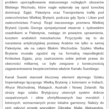
problem uporządkowania statusowego rozległych obszarów
Bliskiego Wschodu, które nagle wyłamały się spod tureckiej
dominacji. Egipt, Palestyna oraz Transjordania trafiły pod
zwierzchnictwo Wielkiej Brytanii, podczas gdy Syria i Liban pod
zwierzchnictwo Francji. Rząd ówczesnego premiera Wielkiej
Brytanii Llyoda Georga sympatyzował otwarcie z żydowskimi
osadnikami w Palestynie, nadając im poważne uprawnienia,
kosztem arabskich mieszkańców. Przyczyniło się to do
narastania antybrytyjskiej postawy Arabów nie tylko w samej
Palestynie, ale na całym Bliskim Wschodzie. Szybko Wielka
Brytania musiała zgodzić się na formalną niepodległość
Królestwa Egiptu, przy zastrzeżeniu sobie jednak prawa do
obecności militarnej, co było związane z koniecznością
zagwarantowania bezpieczeństwa właśnie Kanału Sueskiego.
Kanał Sueski stanowił kluczowy element słynnego Szlaku
Imperialnego łączącego Wielką Brytanię z koloniami w Indiach,
Afryce Wschodniej, Malajach, Australii i Nowej Zelandii. Na
straży tego szlaku Brytyjczycy utworzyli system dobrze
zaopatrzonych i silnie ufortyfikowanych baz morskich i
lotniczych, wzmacnianych przez lokalne garnizony. Należy do
nich zaliczyć przede wszystkim: Gibraltar, Maltę, Aleksandria,