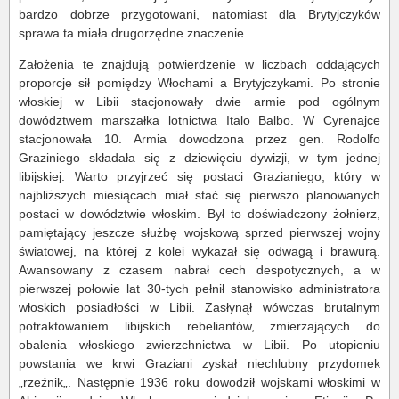
bardzo dobrze przygotowani, natomiast dla Brytyjczyków
sprawa ta miała drugorzędne znaczenie.
Założenia te znajdują potwierdzenie w liczbach oddających
proporcje sił pomiędzy Włochami a Brytyjczykami. Po stronie
włoskiej w Libii stacjonowały dwie armie pod ogólnym
dowództwem marszałka lotnictwa Italo Balbo. W Cyrenajce
stacjonowała 10. Armia dowodzona przez gen. Rodolfo
Graziniego składała się z dziewięciu dywizji, w tym jednej
libijskiej. Warto przyjrzeć się postaci Grazianiego, który w
najbliższych miesiącach miał stać się pierwszo planowanych
postaci w dowództwie włoskim. Był to doświadczony żołnierz,
pamiętający jeszcze służbę wojskową sprzed pierwszej wojny
światowej, na której z kolei wykazał się odwagą i brawurą.
Awansowany z czasem nabrał cech despotycznych, a w
pierwszej połowie lat 30-tych pełnił stanowisko administratora
włoskich posiadłości w Libii. Zasłynął wówczas brutalnym
potraktowaniem libijskich rebeliantów, zmierzających do
obalenia włoskiego zwierzchnictwa w Libii. Po utopieniu
powstania we krwi Graziani zyskał niechlubny przydomek
„rzeźnik„. Następnie 1936 roku dowodził wojskami włoskimi w