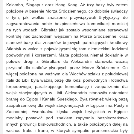
Kolombo, Singapur oraz Hong Kong. Aż trzy bazy były zatem
położone w basenie Morza Śródziemnego, co dobitnie świadczy
o tym, jak wielkie znaczenie przywiązywali Brytyjczycy do
zagwarantowania sobie bezpieczeństwa komunikacji morskiej
na tych wodach. Gibraltar jak zostało wspomniane sprawował
kontrolę nad zachodnim wejściem na Morze Śródziemne, oraz
stanowił bazę dla zespołów bojowych patrolujących środkowy
Atlantyk w walce z pojawiającymi się tam niemieckimi łodziami
podwodnymi i korsarzami. Malta położona niemal dokładnie w
połowie drogi z Gibraltaru do Aleksandrii stanowiła ważną
przystań dla statków płynących przez Morze Śródziemne. Co
więcej położona na ważnym dla Włochów szlaku z południowej
Italii do Libii była ważną bazę dla łodzi podwodnych i lotnictwa
torpedowego, paraliżującego komunikację i zaopatrzenie dla
wojsk stacjonujących w Libii. Aleksandria stanowiła natomiast
bramę do Egiptu i Kanału Sueskiego. Była również wielką bazą
zaopatrzeniową dla wojsk stacjonujących w Egipcie i na Pustyni
Zachodniej. Ewentualna klęska wojsk brytyjskich w Egipcie
mogłaby postawić pod znakiem zapytania bezpieczeństwo
innych prowincji bliskowschodnich, a także położonych dalej na
wschód Iraku i Iranu, w których sympatie proniemieckie były