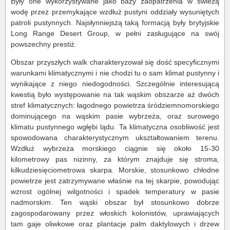
Były one wykorzystywane jako bazy zaopatrzenia w świeżą
wodę przez przemykające wzdłuż pustyni oddziały wysuniętych
patroli pustynnych. Najsłynniejszą taką formacją były brytyjskie
Long Range Desert Group, w pełni zasługujące na swój
powszechny prestiż.
Obszar przyszłych walk charakteryzował się dość specyficznymi
warunkami klimatycznymi i nie chodzi tu o sam klimat pustynny i
wynikające z niego niedogodności. Szczególnie interesującą
kwestią było występowanie na tak wąskim obszarze aż dwóch
stref klimatycznych: łagodnego powietrza śródziemnomorskiego
dominującego na wąskim pasie wybrzeża, oraz surowego
klimatu pustynnego wgłębi lądu. Ta klimatyczna osobliwość jest
spowodowana charakterystycznym ukształtowaniem terenu.
Wzdłuż wybrzeża morskiego ciągnie się około 15-30
kilometrowy pas nizinny, za którym znajduje się stroma,
kilkudziesięciometrowa skarpa. Morskie, stosunkowo chłodne
powietrze jest zatrzymywane właśnie na tej skarpie, powodując
wzrost ogólnej wilgotności i spadek temperatury w pasie
nadmorskim. Ten wąski obszar był stosunkowo dobrze
zagospodarowany przez włoskich kolonistów, uprawiających
tam gaje oliwkowe oraz plantacje palm daktylowych i drzew