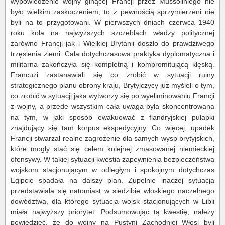
wypowiedzenie wojny ginącej Francji przez Mussoliniego nie
było wielkim zaskoczeniem, to z pewnością sprzymierzeni nie
byli na to przygotowani. W pierwszych dniach czerwca 1940
roku koła na najwyższych szczeblach władzy politycznej
zarówno Francji jak i Wielkiej Brytanii doszło do prawdziwego
trzęsienia ziemi. Cała dotychczasowa praktyka dyplomatyczna i
militarna zakończyła się kompletną i kompromitującą klęską.
Francuzi zastanawiali się co zrobić w sytuacji ruiny
strategicznego planu obrony kraju, Brytyjczycy już myśleli o tym,
co zrobić w sytuacji jaka wytworzy się po wyeliminowaniu Francji
z wojny, a przede wszystkim cała uwaga była skoncentrowana
na tym, w jaki sposób ewakuować z flandryjskiej pułapki
znajdujący się tam korpus ekspedycyjny. Co więcej, upadek
Francji stwarzał realne zagrożenie dla samych wysp brytyjskich,
które mogły stać się celem kolejnej zmasowanej niemieckiej
ofensywy. W takiej sytuacji kwestia zapewnienia bezpieczeństwa
wojskom stacjonującym w odległym i spokojnym dotychczas
Egipcie spadała na dalszy plan. Zupełnie inaczej sytuacja
przedstawiała się natomiast w siedzibie włoskiego naczelnego
dowództwa, dla którego sytuacja wojsk stacjonujących w Libii
miała najwyższy priorytet. Podsumowując tą kwestię, należy
powiedzieć, że do wojny na Pustyni Zachodniej Włosi byli