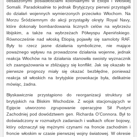
obsadzonymi posiadłościami kolonialnymi w Etiopii i Włoskiej
Somalii. Paradoksalnie to jednak Brytyjczycy pierwsi przystąpili
do działań wojennych wymierzonych przeciwko Włochom. Na
Morzu Śródziemnym do akcji przystąpiły okręty Royal Navy,
które dokonały bombardowania licznych celów na wybrzeżu
libijskim, a także na wybrzeżach Półwyspu Apenińskiego.
Równocześnie nad włoską Etiopią pojawiły się samoloty RAF.
Były to rzecz jasne działania symboliczne, nie mające
poważnego wpływu na prowadzone działania wojenne, jednak
reakcja Włochów na te działania stanowiła swoisty wyznacznik
ich zaangażowania w zbliżający się konflikt. Jak się okazało te
pierwsze prognozy miały się okazać bezbłędne, ponieważ
reakcja sił włoskich na brytyjskie prowokacje była, delikatnie
mówiąc, żadna.
Błyskawicznie przystąpiono do reorganizacji struktury sił
brytyjskich na Bliskim Wschodzie. Z wojsk stacjonujących w
Egipcie utworzono zgrupowanie operacyjne Sił Pustyni
Zachodniej pod dowództwem gen. Richarda O’Connora. Był to
doświadczony w rozmaitych zadaniach i walkach oficer bojowy,
który odznaczył się mężnymi czynami na froncie zachodnim i
froncie włoskim w czasie pierwszej wojny światowej. W okresie