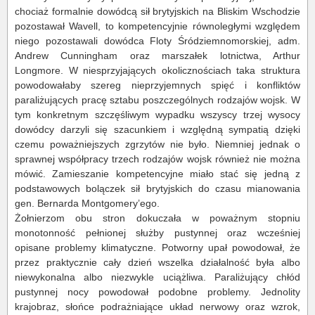
chociaż formalnie dowódcą sił brytyjskich na Bliskim Wschodzie
pozostawał Wavell, to kompetencyjnie równoległymi względem
niego pozostawali dowódca Floty Śródziemnomorskiej, adm.
Andrew Cunningham oraz marszałek lotnictwa, Arthur
Longmore. W niesprzyjających okolicznościach taka struktura
powodowałaby szereg nieprzyjemnych spięć i konfliktów
paraliżujących pracę sztabu poszczególnych rodzajów wojsk. W
tym konkretnym szczęśliwym wypadku wszyscy trzej wysocy
dowódcy darzyli się szacunkiem i względną sympatią dzięki
czemu poważniejszych zgrzytów nie było. Niemniej jednak o
sprawnej współpracy trzech rodzajów wojsk również nie można
mówić. Zamieszanie kompetencyjne miało stać się jedną z
podstawowych bolączek sił brytyjskich do czasu mianowania
gen. Bernarda Montgomery’ego.
Żołnierzom obu stron dokuczała w poważnym stopniu
monotonność pełnionej służby pustynnej oraz wcześniej
opisane problemy klimatyczne. Potworny upał powodował, że
przez praktycznie cały dzień wszelka działalność była albo
niewykonalna albo niezwykle uciążliwa. Paraliżujący chłód
pustynnej nocy powodował podobne problemy. Jednolity
krajobraz, słońce podrażniające układ nerwowy oraz wzrok,